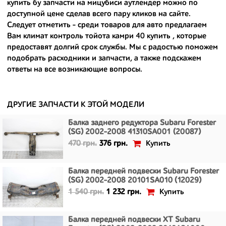
- доступные по цене;
купить бу запчасти на мицубиси аутлендер
можно по
доступной цене сделав всего пару кликов на сайте.
- сняты только с автомобилей, которые ездили по превосходным
Следует отметить - среди товаров для авто предлагаем
европейским и японским дорогам;
Вам
климат контроль тойота камри 40 купить
, которые
предоставят долгий срок службы. Мы с радостью поможем
- имеют большой запас прочности и невыробатанный ресурс, и
подобрать расходники и запчасти, а также подскажем
долго прослужат вам.
ответы на все возникающие вопросы.
ДРУГИЕ ЗАПЧАСТИ К ЭТОЙ МОДЕЛИ
Балка заднего редуктора Subaru Forester
(SG) 2002-2008 41310SA001 (20087)
Купить
470 грн.
376 грн.
Балка передней подвески Subaru Forester
(SG) 2002-2008 20101SA010 (12029)
Купить
1 540 грн.
1 232 грн.
Балка передней подвески XT Subaru