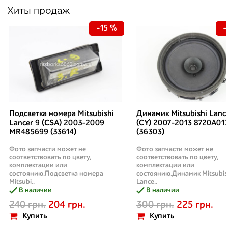
Хиты продаж
-15 %
-
Подсветка номера Mitsubishi
Динамик Mitsubishi Lanc
Lancer 9 (CSA) 2003-2009
(CY) 2007-2013 8720A01
MR485699 (33614)
(36303)
Фото запчасти может не
Фото запчасти может не
соответствовать по цвету,
соответствовать по цвету,
комплектации или
комплектации или
состоянию.Подсветка номера
состоянию.Динамик Mitsubis
Mitsubi..
Lance..
В наличии
В наличии
240 грн.
204 грн.
300 грн.
225 грн.
Купить
Купить