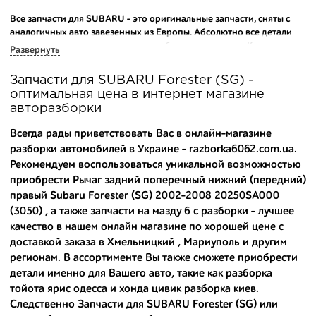
Все запчасти для SUBARU - это оригинальные запчасти, сняты с
аналогичных авто завезенных из Европы. Абсолютно все детали
исправны и находятся в состоянии близком к новому. Каждая
Развернуть
деталь на нашем складе маркируется и имеет оригинальный номер
производителя.
Запчасти для SUBARU Forester (SG) -
оптимальная цена в интернет магазине
Вашему вниманию предлагаем широкий ассортимент
авторазборки
автозапчастей для
SUBARU Forester (SG) 2002-2008
и других
популярных марок. Мы продаем оригинальные и
Всегда рады приветствовать Вас в онлайн-магазине
высококачественные запчасти, отказываясь от контрафактных
разборки автомобилей в Украине - razborka6062.com.ua.
аналогов.
Рекомендуем воспользоваться уникальной возможностью
приобрести Рычаг задний поперечный нижний (передний)
Многие наши оптовые клиенты рекомендуют именно нашу
разборку как надежного и проверенного продавца. Если вам
правый Subaru Forester (SG) 2002-2008 20250SA000
требуется приобрести оптовую партию деталей для японских
(3050) , а также
запчасти на мазду 6 с разборки
- лучшее
автомобилей, то консультанты нашего интернет-магазина
качество в нашем онлайн магазине по хорошей цене с
подберут вам товар и укомплектуют партию. Также мы поможем с
доставкой заказа в Хмельницкий , Мариуполь и другим
правильным выбором по каталогу автозапчастей.
регионам. В ассортименте Вы также сможете приобрести
детали именно для Вашего авто, такие как
разборка
Купить комплектующие для авто с разборки – хорошее решение.
тойота ярис одесса
и
хонда цивик разборка киев
.
Ведь наши запчасти:
Следственно Запчасти для SUBARU Forester (SG) или