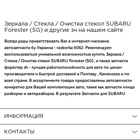
Зеркала / Стекла / Очистка стекол SUBARU
Forester (SG) и другие зч на нашем сайте
Всегда рады приветствовать Вас в интернет-магазине
автозапчасти бу Украина - razborka 6062. Рекомендуем
воспользоваться уникальной возможностью купить Зеркала /
Стекла / Очистка стекол SUBARU Forester (SG) , а также
запчасти
форестер sh
- лучшая работоспособность для авто по ценам
производителя и быстрой доставкой в Полтаву , Каменское и по
всей стране. В ассортименте товара предоставлены автозапчасти
конкретно для Вашей комплектации авто, такие как
запчасти хонда
разборки
и
авторазборка
. В результате Запчасти для SUBARU
Forester (SG) и еще
привод мазда 3 bk купить
рекомендуем по
лучшей стоимости всего в несколько кликов. Обратите внимание ,
что в нашем магазине Вы можете
купить запчасти ниссан жук
,
ИНФОРМАЦИЯ
которые обеспечат надежную службу Вашего авто. Мы оперативно
ответим на Ваши вопросы.
КОНТАКТЫ