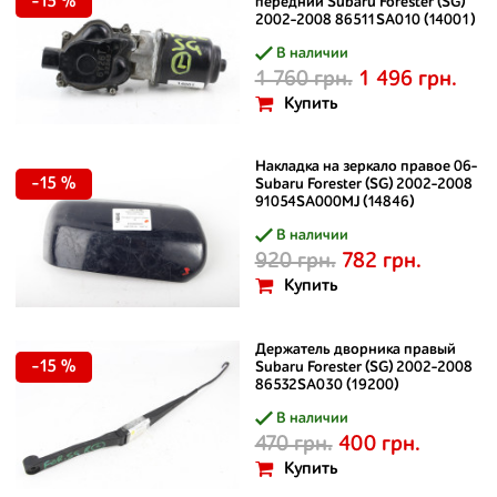
-15 %
передний Subaru Forester (SG)
2002-2008 86511SA010 (14001)
В наличии
1 760 грн.
1 496 грн.
Купить
Накладка на зеркало правое 06-
-15 %
Subaru Forester (SG) 2002-2008
91054SA000MJ (14846)
В наличии
920 грн.
782 грн.
Купить
Держатель дворника правый
-15 %
Subaru Forester (SG) 2002-2008
86532SA030 (19200)
В наличии
470 грн.
400 грн.
Купить