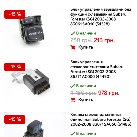
Блок управления зеркалами без
-15 %
функции складывания Subaru
Forester (SG) 2002-2008
83061SA010 (34528)
В наличии
250 грн.
213 грн.
Купить
Блок управления
-15 %
стеклоочистителями Subaru
Forester (SG) 2002-2008
86571AC000 (44490)
В наличии
1 150 грн.
978 грн.
Купить
Кнопка стеклоподъемника
-15 %
одиночная Subaru Forester (SG)
2002-2008 83071SA050 (61483)
В наличии