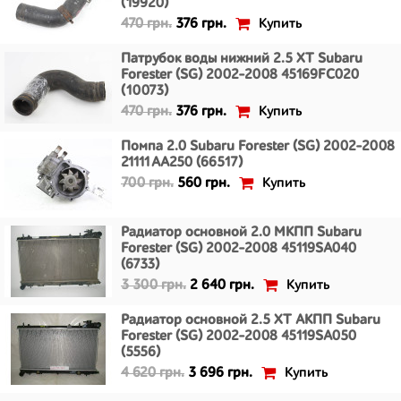
(19920)
Купить
470 грн.
376 грн.
Патрубок воды нижний 2.5 XT Subaru
Forester (SG) 2002-2008 45169FC020
(10073)
Купить
470 грн.
376 грн.
Помпа 2.0 Subaru Forester (SG) 2002-2008
21111AA250 (66517)
Купить
700 грн.
560 грн.
Радиатор основной 2.0 МКПП Subaru
Forester (SG) 2002-2008 45119SA040
(6733)
Купить
3 300 грн.
2 640 грн.
Радиатор основной 2.5 XT АКПП Subaru
Forester (SG) 2002-2008 45119SA050
(5556)
Купить
4 620 грн.
3 696 грн.