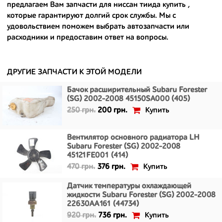
предлагаем Вам
запчасти для ниссан тиида купить
,
- сняты только с автомобилей, которые ездили по превосходным
которые гарантируют долгий срок службы. Мы с
европейским и японским дорогам;
удовольствием поможем выбрать автозапчасти или
расходники и предоставим ответ на вопросы.
- имеют большой запас прочности и невыробатанный ресурс, и
долго прослужат вам.
ДРУГИЕ ЗАПЧАСТИ К ЭТОЙ МОДЕЛИ
Бачок расширительный Subaru Forester
(SG) 2002-2008 45150SA000 (405)
Купить
250 грн.
200 грн.
Вентилятор основного радиатора LH
Subaru Forester (SG) 2002-2008
45121FE001 (414)
Купить
470 грн.
376 грн.
Датчик температуры охлаждающей
жидкости Subaru Forester (SG) 2002-2008
22630AA161 (44734)
Купить
920 грн.
736 грн.