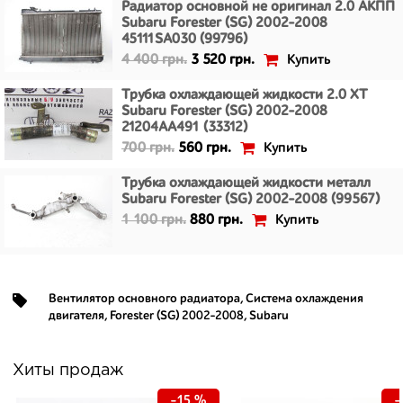
Радиатор основной не оригинал 2.0 АКПП
Subaru Forester (SG) 2002-2008
45111SA030 (99796)
Купить
4 400 грн.
3 520 грн.
Трубка охлаждающей жидкости 2.0 XT
Subaru Forester (SG) 2002-2008
21204AA491 (33312)
Купить
700 грн.
560 грн.
Трубка охлаждающей жидкости металл
Subaru Forester (SG) 2002-2008 (99567)
Купить
1 100 грн.
880 грн.
Вентилятор основного радиатора
,
Система охлаждения
двигателя
,
Forester (SG) 2002-2008
,
Subaru
Хиты продаж
-15 %
-