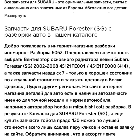
Все запчасти для SUBARU - это оригинальные запчасти, сняты с
аналогичных авто завезенных из Европы. Абсолютно все детали
исправны и находятся в состоянии близком к новому. Каждая
Развернуть
деталь на нашем складе маркируется и имеет оригинальный номер
производителя.
Запчасти для SUBARU Forester (SG) с
разборки авто в нашем каталоге
Вашему вниманию предлагаем широкий ассортимент
автозапчастей для
SUBARU Forester (SG) 2002-2008
и других
Добро пожаловать в интернет-магазине разборки
популярных марок. Мы продаем оригинальные и
иномарок - Разборка 6062. Предоставляем возможность
высококачественные запчасти, отказываясь от контрафактных
выбрать Вентилятор основного радиатора левый Subaru
аналогов.
Forester (SG) 2002-2008 45121FE001 / 45131FE000 (414) ,
Многие наши оптовые клиенты рекомендуют именно нашу
а также
запчасти мазда cx 7
- только в хорошем состоянии
разборку как надежного и проверенного продавца. Если вам
по актуальной стоимости и заказать доставку в Белую
требуется приобрести оптовую партию деталей для японских
Церковь , Луцк и другим регионам. На сайте интернет
автомобилей, то консультанты нашего интернет-магазина
магазина деталей для авто есть в наличии автозапчасти
подберут вам товар и укомплектуют партию. Также мы поможем с
именно для точной модели и марки автомобиля,
правильным выбором по каталогу автозапчастей.
например
авторазбор honda
и
mitsubishi colt разборка
. В
результате Запчасти для SUBARU Forester (SG) , а еще
Купить комплектующие для авто с разборки – хорошее решение.
Ведь наши запчасти:
купить запчасти тойота прадо 120
можно по лучшей
стоимости всего лишь сделав пару кликов и оставив заявку
- доступные по цене;
на сайте. Обратите внимание , что в ассортименте