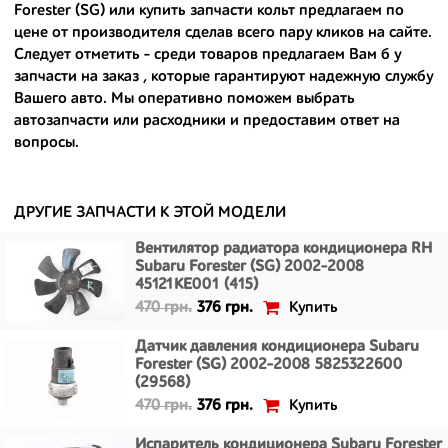
Ведь наши запчасти:
Forester (SG) или
купить запчасти кольт
предлагаем по
цене от производителя сделав всего пару кликов на сайте.
- доступные по цене;
Следует отметить - среди товаров предлагаем Вам
б у
запчасти на заказ
, которые гарантируют надежную службу
- сняты только с автомобилей, которые ездили по превосходным
Вашего авто. Мы оперативно поможем выбрать
европейским и японским дорогам;
автозапчасти или расходники и предоставим ответ на
вопросы.
- имеют большой запас прочности и невыробатанный ресурс, и
долго прослужат вам.
ДРУГИЕ ЗАПЧАСТИ К ЭТОЙ МОДЕЛИ
Вентилятор радиатора кондиционера RH
Subaru Forester (SG) 2002-2008
45121KE001 (415)
Купить
470 грн.
376 грн.
Датчик давления кондиционера Subaru
Forester (SG) 2002-2008 5825322600
(29568)
Купить
470 грн.
376 грн.
Испаритель кондиционера Subaru Forester