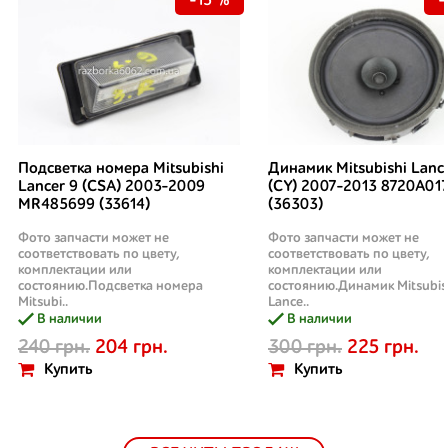
-15 %
-
Подсветка номера Mitsubishi
Динамик Mitsubishi Lanc
Lancer 9 (CSA) 2003-2009
(CY) 2007-2013 8720A01
MR485699 (33614)
(36303)
Фото запчасти может не
Фото запчасти может не
соответствовать по цвету,
соответствовать по цвету,
комплектации или
комплектации или
состоянию.Подсветка номера
состоянию.Динамик Mitsubis
Mitsubi..
Lance..
В наличии
В наличии
240 грн.
204 грн.
300 грн.
225 грн.
Купить
Купить