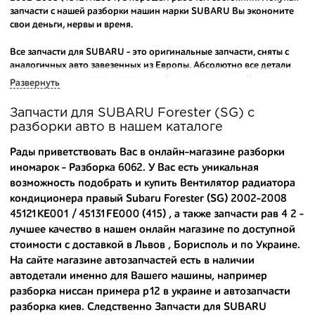
запчасти с нашей разборки машин марки SUBARU Вы экономите
свои деньги, нервы и время.
Все запчасти для SUBARU - это оригинальные запчасти, сняты с
аналогичных авто завезенных из Европы. Абсолютно все детали
исправны и находятся в состоянии близком к новому. Каждая
Развернуть
деталь на нашем складе маркируется и имеет оригинальный номер
производителя.
Запчасти для SUBARU Forester (SG) с
разборки авто в нашем каталоге
Вашему вниманию предлагаем широкий ассортимент
автозапчастей для
SUBARU Forester (SG) 2002-2008
и других
Рады приветствовать Вас в онлайн-магазине разборки
популярных марок. Мы продаем оригинальные и
иномарок - Разборка 6062. У Вас есть уникальная
высококачественные запчасти, отказываясь от контрафактных
возможность подобрать и купить Вентилятор радиатора
аналогов.
кондиционера правый Subaru Forester (SG) 2002-2008
Многие наши оптовые клиенты рекомендуют именно нашу
45121KE001 / 45131FE000 (415) , а также
запчасти рав 4 2
-
разборку как надежного и проверенного продавца. Если вам
лучшее качество в нашем онлайн магазине по доступной
требуется приобрести оптовую партию деталей для японских
стоимости с доставкой в Львов , Борисполь и по Украине.
автомобилей, то консультанты нашего интернет-магазина
На сайте магазине автозапчастей есть в наличии
подберут вам товар и укомплектуют партию. Также мы поможем с
автодетали именно для Вашего машины, например
правильным выбором по каталогу автозапчастей.
разборка ниссан примера р12 в украине
и
автозапчасти
разборка киев
. Следственно Запчасти для SUBARU
Купить комплектующие для авто с разборки – хорошее решение.