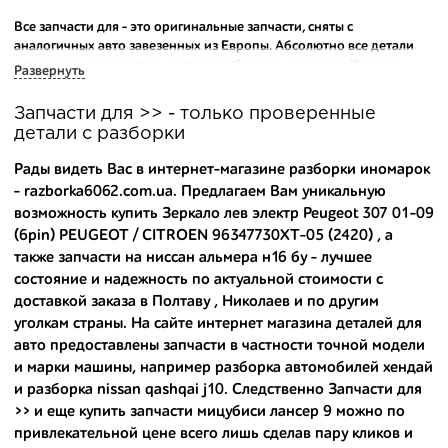
Все запчасти для - это оригинальные запчасти, сняты с
аналогичных авто завезенных из Европы. Абсолютно все детали
исправны и находятся в состоянии близком к новому. Каждая
Развернуть
деталь на нашем складе маркируется и имеет оригинальный номер
производителя.
Запчасти для >> - только проверенные
детали с разборки
Вашему вниманию предлагаем широкий ассортимент
автозапчастей для
І>
и других популярных марок. Мы продаем
Рады видеть Вас в интернет-магазине разборки иномарок
оригинальные и высококачественные запчасти, отказываясь от
- razborka6062.com.ua. Предлагаем Вам уникальную
контрафактных аналогов.
возможность купить Зеркало лев электр Peugeot 307 01-09
(6pin) PEUGEOT / CITROEN 96347730XT-05 (2420) , а
Многие наши оптовые клиенты рекомендуют именно нашу
разборку как надежного и проверенного продавца. Если вам
также
запчасти на ниссан альмера н16 бу
- лучшее
требуется приобрести оптовую партию деталей для японских
состояние и надежность по актуальной стоимости с
автомобилей, то консультанты нашего интернет-магазина
доставкой заказа в Полтаву , Николаев и по другим
подберут вам товар и укомплектуют партию. Также мы поможем с
уголкам страны. На сайте интернет магазина деталей для
правильным выбором по каталогу автозапчастей.
авто предоставлены запчасти в частности точной модели
и марки машины, например
разборка автомобилей хендай
Купить комплектующие для авто с разборки – хорошее решение.
и
разборка nissan qashqai j10
. Следственно Запчасти для
Ведь наши запчасти:
>> и еще
купить запчасти мицубиси лансер 9
можно по
- доступные по цене;
привлекательной цене всего лишь сделав пару кликов и