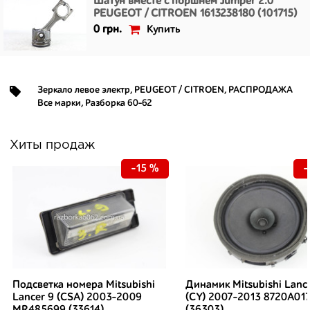
Шатун вместе с поршнем Jumper 2.0
PEUGEOT / CITROEN 1613238180 (101715)
Купить
0 грн.
Зеркало левое электр
,
PEUGEOT / CITROEN
,
РАСПРОДАЖА
Все марки
,
Разборка 60-62
Хиты продаж
-15 %
-
Подсветка номера Mitsubishi
Динамик Mitsubishi Lanc
Lancer 9 (CSA) 2003-2009
(CY) 2007-2013 8720A01