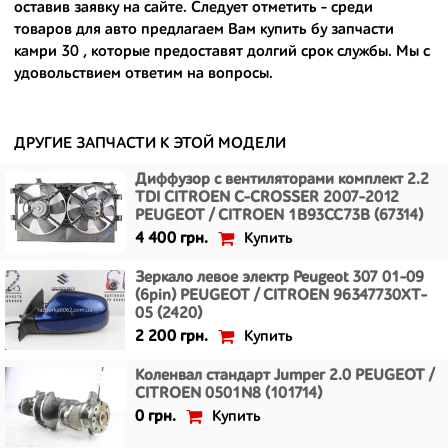
оставив заявку на сайте. Следует отметить - среди
- сняты только с автомобилей, которые ездили по превосходным
товаров для авто предлагаем Вам
купить бу запчасти
европейским и японским дорогам;
камри 30
, которые предоставят долгий срок службы. Мы с
удовольствием ответим на вопросы.
- имеют большой запас прочности и невыробатанный ресурс, и
долго прослужат вам.
ДРУГИЕ ЗАПЧАСТИ К ЭТОЙ МОДЕЛИ
Диффузор с вентиляторами комплект 2.2
TDI CITROEN C-CROSSER 2007-2012
PEUGEOT / CITROEN 1B93CC73B (67314)
Купить
4 400 грн.
Зеркало левое электр Peugeot 307 01-09
(6pin) PEUGEOT / CITROEN 96347730XT-
05 (2420)
Купить
2 200 грн.
Коленвал стандарт Jumper 2.0 PEUGEOT /
CITROEN 0501N8 (101714)
Купить
0 грн.