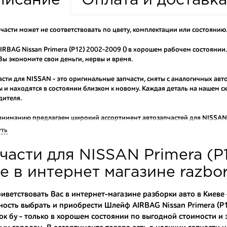
писание
Оплата и доставка
части может не соответствовать по цвету, комплектации или состоянию
RBAG Nissan Primera (P12) 2002-2009 () в хорошем рабочем состоянии
ы экономите свои деньги, нервы и время.
асти для NISSAN - это оригинальные запчасти, сняты с аналогичных авт
 и находятся в состоянии близком к новому. Каждая деталь на нашем 
дителя.
вниманию предлагаем широкий ассортимент автозапчастей для
NISSAN 
ем оригинальные и высококачественные запчасти, отказываясь от конт
уть
аши оптовые клиенты рекомендуют именно нашу разборку как надежног
части для NISSAN Primera (P
ти оптовую партию деталей для японских автомобилей, то консультант
туют партию. Также мы поможем с правильным выбором по каталогу ав
е в интернет магазине razbo
омплектующие для авто с разборки – хорошее решение. Ведь наши запч
иветствовать Вас в интернет-магазине разборки авто в Киеве -
ость выбрать и приобрести Шлейф AIRBAG Nissan Primera (P12
ные по цене;
ок бу
- только в хорошем состоянии по выгодной стоимости и з
только с автомобилей, которые ездили по превосходным европейским и