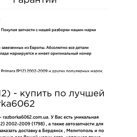
Гарантии
.
. Покупая запчасти с нашей разборки машин марки
о завезенных из Европы. Абсолютно все детали
складе маркируется и имеет оригинальный номер
Primera (P12) 2002-2009
и других популярных марок.
рафактных аналогов.
о и проверенного продавца. Если вам требуется
12) - купить по лучшей
ы нашего интернет-магазина подберут вам товар и
тозапчастей.
rka6062
асти:
 razborka6062.com.ua. У Вас есть уникальная
) 2002-2009 (1798) , а также
автозапчасти для
аказать доставку в Бердянск , Мелитополь и по
 японским дорогам;