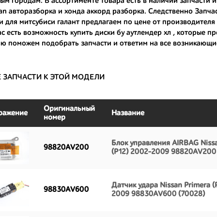
ым городам. В ассортименте товара есть в наличии запчасти 
san авторазборка
и
хонда аккорд разборка
. Следственно Запча
большой запас прочности и невыробатанный ресурс, и долго прослужат
и для митсубиси галант
предлагаем по цене от производителя в
ас есть возможность
купить диски бу аутлендер хл
, которые пр
ю поможем подобрать запчасти и ответим на все возникающи
Е ЗАПЧАСТИ К ЭТОЙ МОДЕЛИ
Оригинальный
ражение
Название
номер
Блок управления AIRBAG Nissa
98820AV200
(P12) 2002-2009 98820AV200 
Датчик удара Nissan Primera (
98830AV600
2009 98830AV600 (70028)