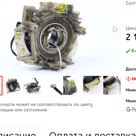
Сост
Цена
2 
В 
Доста
Можн
Можн
пчасти может не соответствовать по цвету,
ктации или состоянию