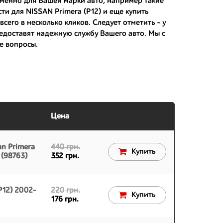
именно для Вашей марки авто, например такие
сти для NISSAN Primera (P12) и еще
купить
 вам.
сего в несколько кликов. Следует отметить - у
едоставят надежную службу Вашего авто. Мы с
е вопросы.
Цена
n Primera
440 грн.
Купить
(98763)
352 грн.
P12) 2002-
220 грн.
Купить
176 грн.