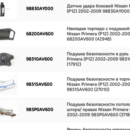
Датчик удара боковой Nissan 
98830AY000
(P12) 2002-2009 98830AY000 
Накладка торпедо с подушкой
68200AV600
Nissan Primera (P12) 2002-20
68200AV600 (42948)
Подушка безопасности в руль 
98510AV600
Primera (P12) 2002-2009 985
(17912)
Подушка безопасности в торп
98515AV600
Nissan Primera (P12) 2002-20
98515AV600 (27010)
Подушка безопасности потоло
985P0AV600
штора/ правая Nissan Primera 
2002-2009 985P0AV600 (3718