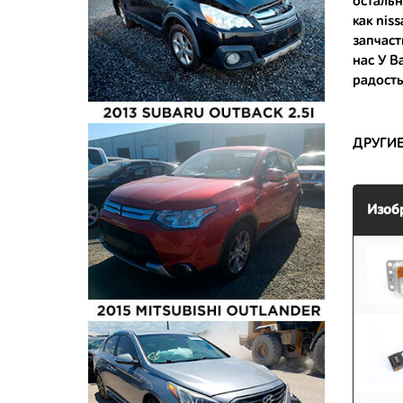
остальн
как
nis
- имеют 
запчаст
нас У В
радость
ДРУГИ
Изоб