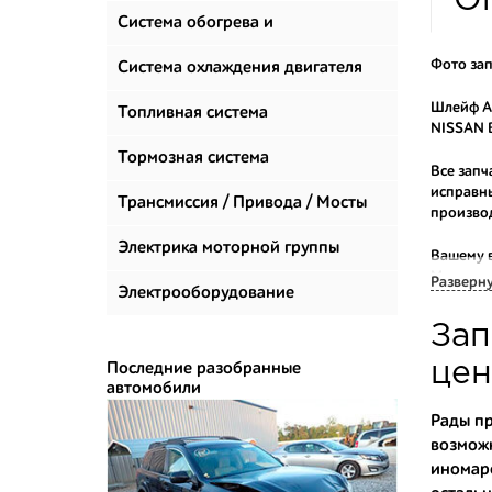
О
Система обогрева и
Фото зап
климатизации
Система охлаждения двигателя
Шлейф AI
Топливная система
NISSAN В
Тормозная система
Все запч
исправны
Трансмиссия / Привода / Мосты
произво
Электрика моторной группы
Вашему 
Мы прода
Разверн
Электрооборудование
Многие н
Зап
приобрес
укомплек
цен
Последние разобранные
автомобили
Купить к
Рады пр
возможн
- доступ
иномар
- сняты 