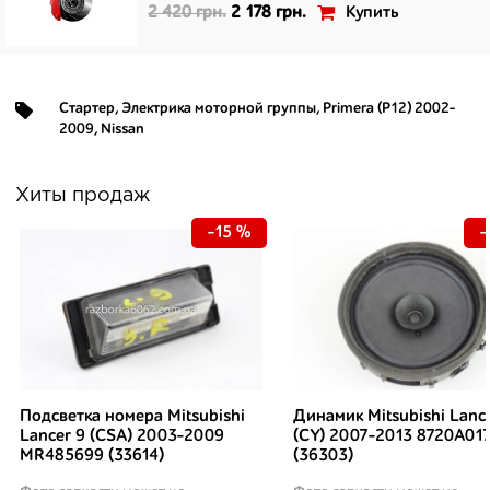
Купить
2 420 грн.
2 178 грн.
Стартер
,
Электрика моторной группы
,
Primera (P12) 2002-
2009
,
Nissan
Хиты продаж
-15 %
-
Подсветка номера Mitsubishi
Динамик Mitsubishi Lanc
Lancer 9 (CSA) 2003-2009
(CY) 2007-2013 8720A01
MR485699 (33614)
(36303)