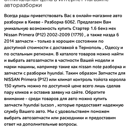
автозапчастей для
NISSAN Primera (P12) 2002-2009
и других
авторазборки
популярных марок. Мы продаем оригинальные и
высококачественные запчасти, отказываясь от контрафактных
Всегда рады приветствовать Вас в онлайн-магазине авто
аналогов.
разборки в Киеве - Разборка 6062. Предлагаем Вам
уникальную возможность купить Стартер 1.6 бенз мех
Многие наши оптовые клиенты рекомендуют именно нашу
Nissan Primera (P12) 2002-2009 (1779) , а также
мазда 6
разборку как надежного и проверенного продавца. Если вам
требуется приобрести оптовую партию деталей для японских
2014 запчасти
- только в хорошем состоянии по
автомобилей, то консультанты нашего интернет-магазина
доступной стоимости с доставкой в Тернополь , Одессу и
подберут вам товар и укомплектуют партию. Также мы поможем с
по остальным регионам. В каталоге товаров можно найти
правильным выбором по каталогу автозапчастей.
и выбрать автозапчасти в частности Вашей модели и
марки машины, например такие как
nissan note разборка
и
Купить комплектующие для авто с разборки – хорошее решение.
запчасти с разборки hyundai
. Таким образом Запчасти для
Ведь наши запчасти:
NISSAN Primera (P12) или
климат контроль тойота королла
- доступные по цене;
150 купить
можно по доступной цене всего лишь сделав
пару кликов и оставив заявку на сайте. Обратите
- сняты только с автомобилей, которые ездили по превосходным
внимание - среди товаров для авто можно
купить
европейским и японским дорогам;
запчасти hyundai tucson
, которые предоставят надежную
службу Вашего авто. Мы с удовольствием поможем
- имеют большой запас прочности и невыробатанный ресурс, и
выбрать автозапчасти или расходники и предоставим
долго прослужат вам.
ответ на дополнительные вопросы.