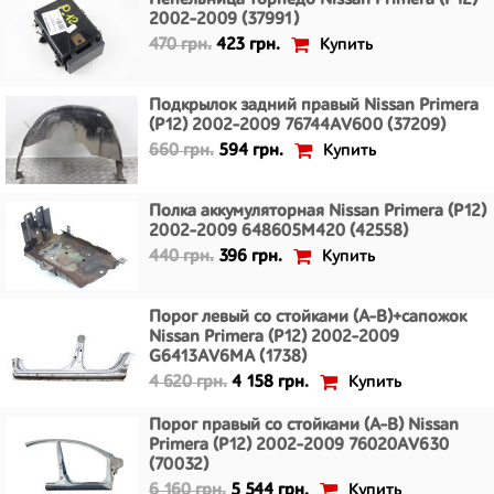
Пепельница торпедо Nissan Primera (P12)
2002-2009 (37991)
Купить
470 грн.
423 грн.
Подкрылок задний правый Nissan Primera
(P12) 2002-2009 76744AV600 (37209)
Купить
660 грн.
594 грн.
Полка аккумуляторная Nissan Primera (P12)
2002-2009 648605M420 (42558)
Купить
440 грн.
396 грн.
Порог левый со стойками (A-B)+сапожок
Nissan Primera (P12) 2002-2009
G6413AV6MA (1738)
Купить
4 620 грн.
4 158 грн.
Порог правый со стойками (A-B) Nissan
Primera (P12) 2002-2009 76020AV630
(70032)
Купить
6 160 грн.
5 544 грн.