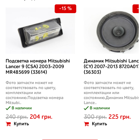
-15 %
-
Подсветка номера Mitsubishi
Динамик Mitsubishi Lanc
Lancer 9 (CSA) 2003-2009
(CY) 2007-2013 8720A01
MR485699 (33614)
(36303)
Фото запчасти может не
Фото запчасти может не
соответствовать по цвету,
соответствовать по цвету,
комплектации или
комплектации или
состоянию.Подсветка номера
состоянию.Динамик Mitsubis
Mitsubi..
Lance..
В наличии
В наличии
240 грн.
204 грн.
300 грн.
225 грн.
Купить
Купить