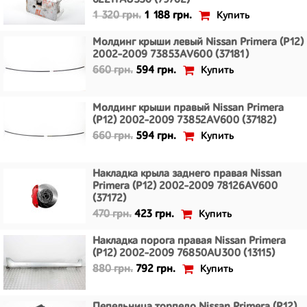
62211AU330 (79702)
Купить
1 320 грн.
1 188 грн.
Молдинг крыши левый Nissan Primera (P12)
2002-2009 73853AV600 (37181)
Купить
660 грн.
594 грн.
Молдинг крыши правый Nissan Primera
(P12) 2002-2009 73852AV600 (37182)
Купить
660 грн.
594 грн.
Накладка крыла заднего правая Nissan
Primera (P12) 2002-2009 78126AV600
(37172)
Купить
470 грн.
423 грн.
Накладка порога правая Nissan Primera
(P12) 2002-2009 76850AU300 (13115)
Купить
880 грн.
792 грн.