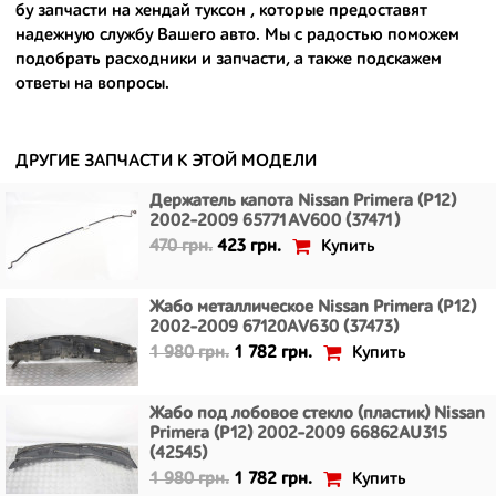
- сняты только с автомобилей, которые ездили по превосходным
бу запчасти на хендай туксон
, которые предоставят
европейским и японским дорогам;
надежную службу Вашего авто. Мы с радостью поможем
подобрать расходники и запчасти, а также подскажем
- имеют большой запас прочности и невыробатанный ресурс, и
ответы на вопросы.
долго прослужат вам.
ДРУГИЕ ЗАПЧАСТИ К ЭТОЙ МОДЕЛИ
Держатель капота Nissan Primera (P12)
2002-2009 65771AV600 (37471)
Купить
470 грн.
423 грн.
Жабо металлическое Nissan Primera (P12)
2002-2009 67120AV630 (37473)
Купить
1 980 грн.
1 782 грн.
Жабо под лобовое стекло (пластик) Nissan
Primera (P12) 2002-2009 66862AU315
(42545)
Купить
1 980 грн.
1 782 грн.