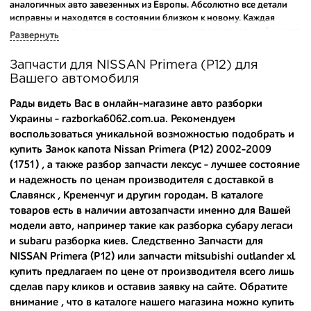
аналогичных авто завезенных из Европы. Абсолютно все детали
исправны и находятся в состоянии близком к новому. Каждая
деталь на нашем складе маркируется и имеет оригинальный номер
Развернуть
производителя.
Запчасти для NISSAN Primera (P12) для
Вашему вниманию предлагаем широкий ассортимент
Вашего автомобиля
автозапчастей для
NISSAN Primera (P12) 2002-2009
и других
популярных марок. Мы продаем оригинальные и
Рады видеть Вас в онлайн-магазине авто разборки
высококачественные запчасти, отказываясь от контрафактных
Украины - razborka6062.com.ua. Рекомендуем
аналогов.
воспользоваться уникальной возможностью подобрать и
купить Замок капота Nissan Primera (P12) 2002-2009
Многие наши оптовые клиенты рекомендуют именно нашу
разборку как надежного и проверенного продавца. Если вам
(1751) , а также
разбор запчасти лексус
- лучшее состояние
требуется приобрести оптовую партию деталей для японских
и надежность по ценам производителя с доставкой в
автомобилей, то консультанты нашего интернет-магазина
Славянск , Кременчуг и другим городам. В каталоге
подберут вам товар и укомплектуют партию. Также мы поможем с
товаров есть в наличии автозапчасти именно для Вашей
правильным выбором по каталогу автозапчастей.
модели авто, например такие как
разборка субару легаси
и
subaru разборка киев
. Следственно Запчасти для
Купить комплектующие для авто с разборки – хорошее решение.
NISSAN Primera (P12) или
запчасти mitsubishi outlander xl
Ведь наши запчасти:
купить
предлагаем по цене от производителя всего лишь
- доступные по цене;
сделав пару кликов и оставив заявку на сайте. Обратите
внимание , что в каталоге нашего магазина можно
купить