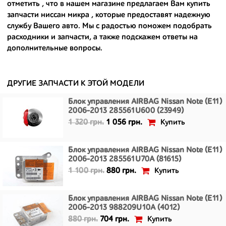
отметить , что в нашем магазине предлагаем Вам
купить
- сняты только с автомобилей, которые ездили по превосходным
запчасти ниссан микра
, которые предоставят надежную
европейским и японским дорогам;
службу Вашего авто. Мы с радостью поможем подобрать
расходники и запчасти, а также подскажем ответы на
- имеют большой запас прочности и невыробатанный ресурс, и
дополнительные вопросы.
долго прослужат вам.
ДРУГИЕ ЗАПЧАСТИ К ЭТОЙ МОДЕЛИ
Блок управления AIRBAG Nissan Note (E11)
2006-2013 285561U600 (23949)
Купить
1 320 грн.
1 056 грн.
Блок управления AIRBAG Nissan Note (E11)
2006-2013 285561U70A (81615)
Купить
1 100 грн.
880 грн.
Блок управления AIRBAG Nissan Note (E11)
2006-2013 988209U10A (4012)
Купить
880 грн.
704 грн.