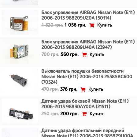
Блок управления AIRBAG Nissan Note (E11)
2006-2013 988209U20A (50114)
Купить
1 320 грн.
1 056 грн.
Блок управления AIRBAG Nissan Note (E11)
2006-2013 988209U40A (23947)
Купить
700 грн.
560 грн.
Выключатель подушки безопастности
Nissan Note (E11) 2006-2013 25585BC600
(70524)
Купить
470 грн.
376 грн.
Датчик удара боковой Nissan Note (E11)
2006-2013 98830AY00A (21511)
Купить
250 грн.
200 грн.
Датчик удара фронтальный передний
Nissan Note (E11) 2006-2013 985829U00A