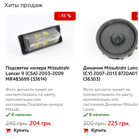
Хиты продаж
-15 %
-
Подсветка номера Mitsubishi
Динамик Mitsubishi Lanc
Lancer 9 (CSA) 2003-2009
(CY) 2007-2013 8720A01
MR485699 (33614)
(36303)
Фото запчасти может не
Фото запчасти может не
соответствовать по цвету,
соответствовать по цвету,
комплектации или
комплектации или
состоянию.Подсветка номера
состоянию.Динамик Mitsubis
Mitsubi..
Lance..
В наличии
В наличии
240 грн.
204 грн.
300 грн.
225 грн.
Купить
Купить