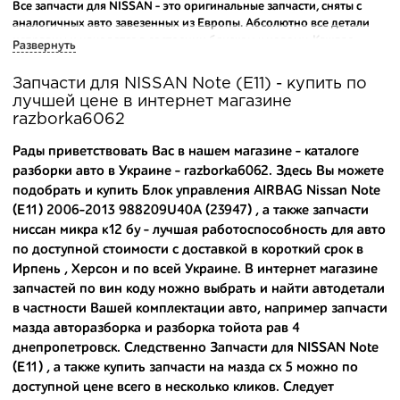
Все запчасти для NISSAN - это оригинальные запчасти, сняты с
аналогичных авто завезенных из Европы. Абсолютно все детали
исправны и находятся в состоянии близком к новому. Каждая
Развернуть
деталь на нашем складе маркируется и имеет оригинальный номер
производителя.
Запчасти для NISSAN Note (E11) - купить по
лучшей цене в интернет магазине
Вашему вниманию предлагаем широкий ассортимент
razborka6062
автозапчастей для
NISSAN Note (E11) 2006-2013
и других
популярных марок. Мы продаем оригинальные и
Рады приветствовать Вас в нашем магазине - каталоге
высококачественные запчасти, отказываясь от контрафактных
разборки авто в Украине - razborka6062. Здесь Вы можете
аналогов.
подобрать и купить Блок управления AIRBAG Nissan Note
(E11) 2006-2013 988209U40A (23947) , а также
запчасти
Многие наши оптовые клиенты рекомендуют именно нашу
разборку как надежного и проверенного продавца. Если вам
ниссан микра к12 бу
- лучшая работоспособность для авто
требуется приобрести оптовую партию деталей для японских
по доступной стоимости с доставкой в короткий срок в
автомобилей, то консультанты нашего интернет-магазина
Ирпень , Херсон и по всей Украине. В интернет магазине
подберут вам товар и укомплектуют партию. Также мы поможем с
запчастей по вин коду можно выбрать и найти автодетали
правильным выбором по каталогу автозапчастей.
в частности Вашей комплектации авто, например
запчасти
мазда авторазборка
и
разборка тойота рав 4
Купить комплектующие для авто с разборки – хорошее решение.
днепропетровск
. Следственно Запчасти для NISSAN Note
Ведь наши запчасти:
(E11) , а также
купить запчасти на мазда сх 5
можно по
- доступные по цене;
доступной цене всего в несколько кликов. Следует