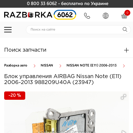
0 800 33 6062
- бесплатно по Украине
0
Поиск запчасти
Разборка авто
NISSAN
NISSAN NOTE (E11) 2006-2013
С
Блок управления AIRBAG Nissan Note (E11)
2006-2013 988209U40A (23947)
-20 %