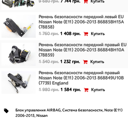
Купить
9 680 грн.
7 744 грн.
Ремень безопасности передний левый EU
Nissan Note (E11) 2006-2013 86885BH15A
(78858)
Купить
1 760 грн.
1 408 грн.
Ремень безопасности передний правый EU
Nissan Note (E11) 2006-2013 86884BH10A
(78859)
Купить
1 540 грн.
1 232 грн.
Ремень безопасности передний правый
Nissan Note (E11) 2006-2013 868849U10B
(7739) England
Купить
1 980 грн.
1 584 грн.
Блок управления AIRBAG
,
Система безопасности
,
Note (E11)
2006-2013
,
Nissan