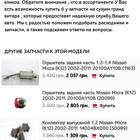
кликов. Обратите внимание , что в ассортименте У Вас
- сняты только с автомобилей, которые ездили по превосходным
есть возможность
купить б у запчасти на сузуки гранд
европейским и японским дорогам;
витара
, которые предоставят надежную службу Вашего
авто. Мы с радостью поможем подобрать расходники и
- имеют большой запас прочности и невыробатанный ресурс, и
запчасти, а также подскажем ответы на вопросы.
долго прослужат вам.
ДРУГИЕ ЗАПЧАСТИ К ЭТОЙ МОДЕЛИ
Глушитель задняя часть 1.2-1.4 Nissan
Micra (K12) 2002-2011 20100AY10B (1163)
Купить
2 420 грн.
2 057 грн.
Глушитель задняя часть Nissan Micra (K12)
2002-2011 20100AY10B (20099)
Купить
3 300 грн.
2 805 грн.
Коллектор выпускной 1.2 Nissan Micra
(K12) 2002-2011 14004BX000 (50099)
Купить
1 540 грн.
1 309 грн.