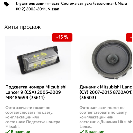
Глушитель задняя часть
,
Система выпуска (выхлопная)
,
Micra
(K12) 2002-2011
,
Nissan
Хиты продаж
-15 %
-
Подсветка номера Mitsubishi
Динамик Mitsubishi Lanc
Lancer 9 (CSA) 2003-2009
(CY) 2007-2013 8720A01
MR485699 (33614)
(36303)
Фото запчасти может не
Фото запчасти может не
соответствовать по цвету,
соответствовать по цвету,
комплектации или
комплектации или
состоянию.Подсветка номера
состоянию.Динамик Mitsubis
Mitsubi..
Lance..
В наличии
В наличии