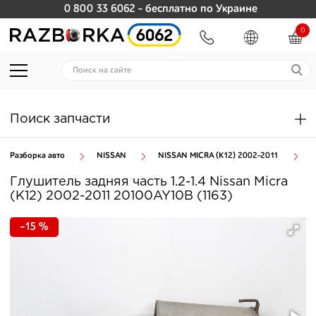
0 800 33 6062
- бесплатно по Украине
0
Поиск запчасти
Разборка авто
NISSAN
NISSAN MICRA (K12) 2002-2011
С
Глушитель задняя часть 1.2-1.4 Nissan Micra
(K12) 2002-2011 20100AY10B (1163)
-15 %