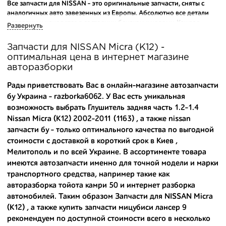
Все запчасти для NISSAN - это оригинальные запчасти, сняты с
аналогичных авто завезенных из Европы. Абсолютно все детали
исправны и находятся в состоянии близком к новому. Каждая
Развернуть
деталь на нашем складе маркируется и имеет оригинальный номер
производителя.
Запчасти для NISSAN Micra (K12) -
оптимальная цена в интернет магазине
Вашему вниманию предлагаем широкий ассортимент
авторазборки
автозапчастей для
NISSAN Micra (K12) 2002-2011
и других
популярных марок. Мы продаем оригинальные и
Рады приветствовать Вас в онлайн-магазине автозапчасти
высококачественные запчасти, отказываясь от контрафактных
бу Украина - razborka6062. У Вас есть уникальная
аналогов.
возможность выбрать Глушитель задняя часть 1.2-1.4
Nissan Micra (K12) 2002-2011 (1163) , а также
nissan
Многие наши оптовые клиенты рекомендуют именно нашу
разборку как надежного и проверенного продавца. Если вам
запчасти бу
- только оптимального качества по выгодной
требуется приобрести оптовую партию деталей для японских
стоимости с доставкой в короткий срок в Киев ,
автомобилей, то консультанты нашего интернет-магазина
Мелитополь и по всей Украине. В ассортименте товара
подберут вам товар и укомплектуют партию. Также мы поможем с
имеются автозапчасти именно для точной модели и марки
правильным выбором по каталогу автозапчастей.
транспортного средства, например такие как
авторазборка тойота камри 50
и
интернет разборка
Купить комплектующие для авто с разборки – хорошее решение.
автомобилей
. Таким образом Запчасти для NISSAN Micra
Ведь наши запчасти:
(K12) , а также
купить запчасти мицубиси лансер 9
- доступные по цене;
рекомендуем по доступной стоимости всего в несколько