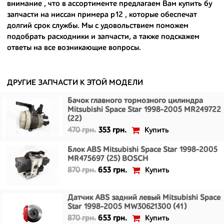
внимание , что в ассортименте предлагаем Вам
купить бу
- сняты только с автомобилей, которые ездили по превосходным
запчасти на ниссан примера р12
, которые обеспечат
европейским и японским дорогам;
долгий срок службы. Мы с удовольствием поможем
подобрать расходники и запчасти, а также подскажем
- имеют большой запас прочности и невыробатанный ресурс, и
ответы на все возникающие вопросы.
долго прослужат вам.
ДРУГИЕ ЗАПЧАСТИ К ЭТОЙ МОДЕЛИ
Бачок главного тормозного цилиндра
Mitsubishi Space Star 1998-2005 MR249722
(22)
Купить
470 грн.
353 грн.
Блок ABS Mitsubishi Space Star 1998-2005
MR475697 (25) BOSCH
Купить
870 грн.
653 грн.
Датчик ABS задний левый Mitsubishi Space
Star 1998-2005 MW30621300 (41)
Купить
870 грн.
653 грн.