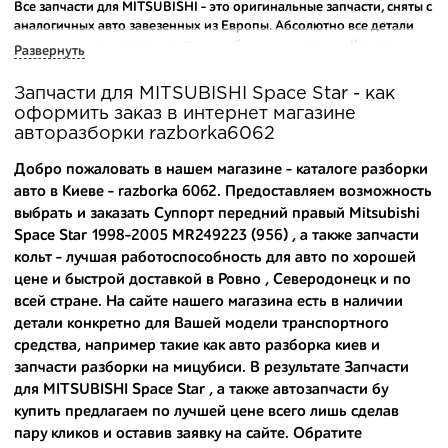
Все запчасти для MITSUBISHI - это оригинальные запчасти, сняты с
аналогичных авто завезенных из Европы. Абсолютно все детали
исправны и находятся в состоянии близком к новому. Каждая
Развернуть
деталь на нашем складе маркируется и имеет оригинальный номер
производителя.
Запчасти для MITSUBISHI Space Star - как
оформить заказ в интернет магазине
Вашему вниманию предлагаем широкий ассортимент
авторазборки razborka6062
автозапчастей для
MITSUBISHI Space Star 1998-2005
и других
популярных марок. Мы продаем оригинальные и
Добро пожаловать в нашем магазине - каталоге разборки
высококачественные запчасти, отказываясь от контрафактных
авто в Киеве - razborka 6062. Предоставляем возможность
аналогов.
выбрать и заказать Суппорт передний правый Mitsubishi
Space Star 1998-2005 MR249223 (956) , а также
запчасти
Многие наши оптовые клиенты рекомендуют именно нашу
разборку как надежного и проверенного продавца. Если вам
кольт
- лучшая работоспособность для авто по хорошей
требуется приобрести оптовую партию деталей для японских
цене и быстрой доставкой в Ровно , Северодонецк и по
автомобилей, то консультанты нашего интернет-магазина
всей стране. На сайте нашего магазина есть в наличии
подберут вам товар и укомплектуют партию. Также мы поможем с
детали конкретно для Вашей модели транспортного
правильным выбором по каталогу автозапчастей.
средства, например такие как
авто разборка киев
и
запчасти разборки на мицубиси
. В результате Запчасти
Купить комплектующие для авто с разборки – хорошее решение.
для MITSUBISHI Space Star , а также
автозапчасти бу
Ведь наши запчасти:
купить
предлагаем по лучшей цене всего лишь сделав
- доступные по цене;
пару кликов и оставив заявку на сайте. Обратите