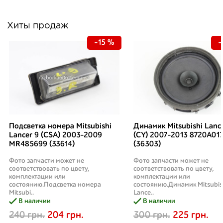
Хиты продаж
-15 %
-
Подсветка номера Mitsubishi
Динамик Mitsubishi Lanc
Lancer 9 (CSA) 2003-2009
(CY) 2007-2013 8720A01
MR485699 (33614)
(36303)
Фото запчасти может не
Фото запчасти может не
соответствовать по цвету,
соответствовать по цвету,
комплектации или
комплектации или
состоянию.Подсветка номера
состоянию.Динамик Mitsubis
Mitsubi..
Lance..
В наличии
В наличии
240 грн.
204 грн.
300 грн.
225 грн.