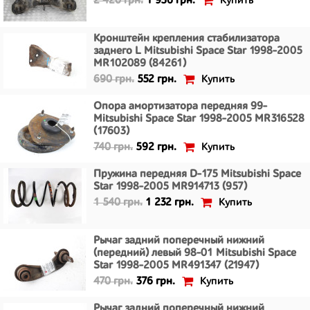
Купить
2 420 грн.
1 936 грн.
Кронштейн крепления стабилизатора
заднего L Mitsubishi Space Star 1998-2005
MR102089 (84261)
Купить
690 грн.
552 грн.
Опора амортизатора передняя 99-
Mitsubishi Space Star 1998-2005 MR316528
(17603)
Купить
740 грн.
592 грн.
Пружина передняя D-175 Mitsubishi Space
Star 1998-2005 MR914713 (957)
Купить
1 540 грн.
1 232 грн.
Рычаг задний поперечный нижний
(передний) левый 98-01 Mitsubishi Space
Star 1998-2005 MR491347 (21947)
Купить
470 грн.
376 грн.
Рычаг задний поперечный нижний