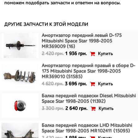
поможем подобрать запчасти и ответим на вопросы.
- сняты только с автомобилей, которые ездили по превосходным
европейским и японским дорогам;
- имеют большой запас прочности и невыробатанный ресурс, и
ДРУГИЕ ЗАПЧАСТИ К ЭТОЙ МОДЕЛИ
долго прослужат вам.
Амортизатор передний левый D-175
Mitsubishi Space Star 1998-2005
MR369009 (16)
Купить
2 420 грн.
1 936 грн.
Амортизатор передний правый в сборе D-
175 Mitsubishi Space Star 1998-2005
MR369010 (51585)
Купить
4 620 грн.
3 696 грн.
Балка передней подвески Diesel Mitsubishi
Space Star 1998-2005 (11392)
Купить
3 300 грн.
2 640 грн.
Балка передней подвески LHD Mitsubishi
Space Star 1998-2005 MR102411 (15095)