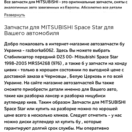
Все запчасти для MITSUBISHI - это оригинальные запчасти, сняты с
аналогичных авто завезенных из Европы. Абсолютно все детали
исправны и находятся в состоянии близком к новому. Каждая
Развернуть
деталь на нашем складе маркируется и имеет оригинальный номер
производителя.
Запчасти для MITSUBISHI Space Star для
Вашего автомобиля
Вашему вниманию предлагаем широкий ассортимент
автозапчастей для
MITSUBISHI Space Star 1998-2005
и других
Добро пожаловать в интернет-магазине автозапчасти бу
популярных марок. Мы продаем оригинальные и
Украина - razborka6062. Здесь Вы можете выбрать
высококачественные запчасти, отказываясь от контрафактных
Стабилизатор передний D23 00- Mitsubishi Space Star
аналогов.
1998-2005 MR554268 (976) , а также
б у запчасти на хонду
Многие наши оптовые клиенты рекомендуют именно нашу
цивик
- только в хорошем состоянии по выгодной цене с
разборку как надежного и проверенного продавца. Если вам
доставкой заказа в Черновцы , Белую Церковь и по всей
требуется приобрести оптовую партию деталей для японских
Украине. На сайте магазине автозапчастей Вы также
автомобилей, то консультанты нашего интернет-магазина
сможете приобрести детали именно для Вашего авто,
подберут вам товар и укомплектуют партию. Также мы поможем с
такие как
разборка лансер
и
разборка мицубиси
правильным выбором по каталогу автозапчастей.
аутлендер киев
. Таким образом Запчасти для MITSUBISHI
Space Star или
купить на разборке
можно по хорошей
Купить комплектующие для авто с разборки – хорошее решение.
Ведь наши запчасти:
цене всего в несколько кликов. Следует отметить - у нас
можно
диски аутлендер хл купить бу
, которые
- доступные по цене;
гарантируют долгий срок службы. Мы оперативно