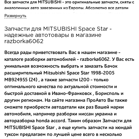
Все запчасти для MITSUBISHI - это оригинальные запчасти, сняты с
аналогичных авто завезенных из Европы. Абсолютно все детали
исправны и находятся в состоянии близком к новому. Каждая
Развернуть
деталь на нашем складе маркируется и имеет оригинальный номер
производителя.
Запчасти для MITSUBISHI Space Star -
надежные автотовары в магазине
Вашему вниманию предлагаем широкий ассортимент
razborka6062
автозапчастей для
MITSUBISHI Space Star 1998-2005
и других
популярных марок. Мы продаем оригинальные и
Всегда рады приветствовать Вас в нашем магазине -
высококачественные запчасти, отказываясь от контрафактных
каталоге разборки автомобилей - razborka6062. У Вас есть
аналогов.
уникальная возможность выбрать и заказать Бачок
расширительный Mitsubishi Space Star 1998-2005
Многие наши оптовые клиенты рекомендуют именно нашу
разборку как надежного и проверенного продавца. Если вам
MB924955 (24) , а также
запчасти l200
- только
требуется приобрести оптовую партию деталей для японских
оптимального качества по актуальной стоимости и
автомобилей, то консультанты нашего интернет-магазина
быстрой доставкой в Ивано-Франковск , Борисполь и
подберут вам товар и укомплектуют партию. Также мы поможем с
другим регионам. На сайте магазина ПроАвто Вы также
правильным выбором по каталогу автозапчастей.
сможете приобрести автодетали как раз Вашей марки
автомобиля, например
разборки ниссан украина
и
Купить комплектующие для авто с разборки – хорошее решение.
авторазборка honda accord
. Таким образом Запчасти для
Ведь наши запчасти:
MITSUBISHI Space Star , а еще
купить запчасти на хюндай
- доступные по цене;
туксон
предлагаем по лучшей цене всего в несколько