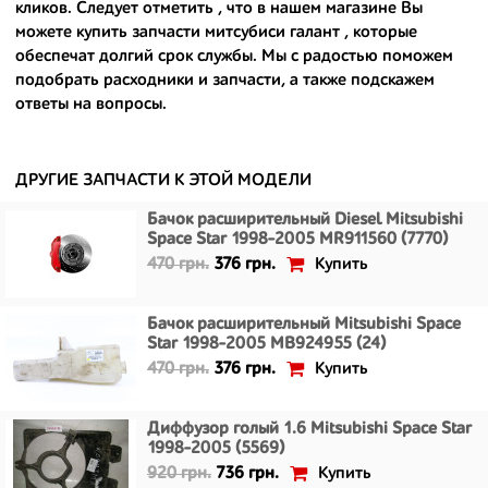
кликов. Следует отметить , что в нашем магазине Вы
- сняты только с автомобилей, которые ездили по превосходным
можете
купить запчасти митсубиси галант
, которые
европейским и японским дорогам;
обеспечат долгий срок службы. Мы с радостью поможем
подобрать расходники и запчасти, а также подскажем
- имеют большой запас прочности и невыробатанный ресурс, и
ответы на вопросы.
долго прослужат вам.
ДРУГИЕ ЗАПЧАСТИ К ЭТОЙ МОДЕЛИ
Бачок расширительный Diesel Mitsubishi
Space Star 1998-2005 MR911560 (7770)
Купить
470 грн.
376 грн.
Бачок расширительный Mitsubishi Space
Star 1998-2005 MB924955 (24)
Купить
470 грн.
376 грн.
Диффузор голый 1.6 Mitsubishi Space Star
1998-2005 (5569)
Купить
920 грн.
736 грн.