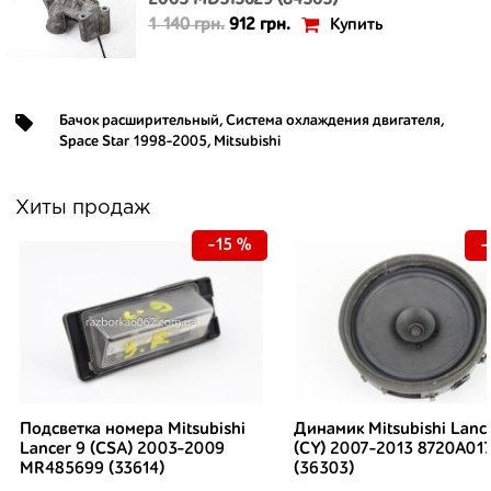
2005 MD315629 (84363)
Купить
1 140 грн.
912 грн.
Бачок расширительный
,
Система охлаждения двигателя
,
Space Star 1998-2005
,
Mitsubishi
Хиты продаж
-15 %
-
Подсветка номера Mitsubishi
Динамик Mitsubishi Lanc
Lancer 9 (CSA) 2003-2009
(CY) 2007-2013 8720A01
MR485699 (33614)
(36303)