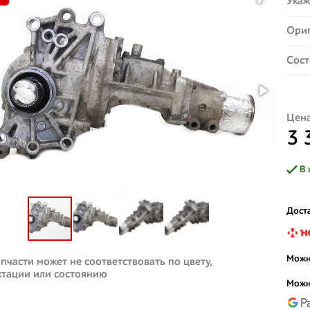
Укаж
Ориг
Сост
Цена
3 
В 
Доста
Можн
пчасти может не соответствовать по цвету,
ктации или состоянию
Можн