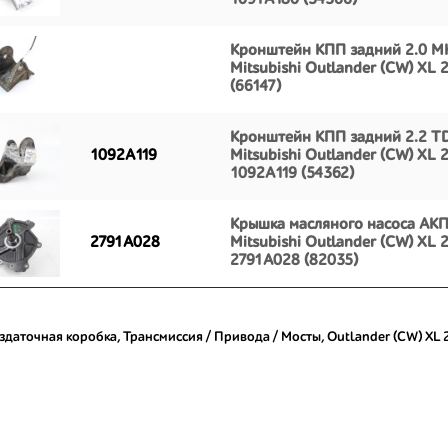
1091A180 (54366)
Кронштейн КПП задний 2.0 М
Mitsubishi Outlander (CW) XL
(66147)
Кронштейн КПП задний 2.2 TD
1092A119
Mitsubishi Outlander (CW) XL
1092A119 (54362)
Крышка масляного насоса АКП
2791A028
Mitsubishi Outlander (CW) XL
2791A028 (82035)
здаточная коробка
,
Трансмиссия / Привода / Мосты
,
Outlander (CW) XL