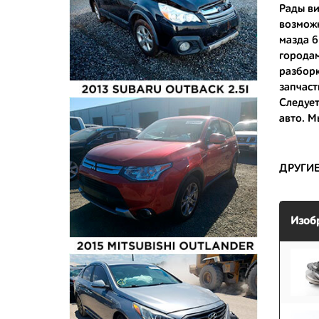
Рады ви
возможн
- доступ
мазда 6
- сняты 
городам
разборк
- имеют 
запчаст
Следует
авто. М
ДРУГИ
Изоб