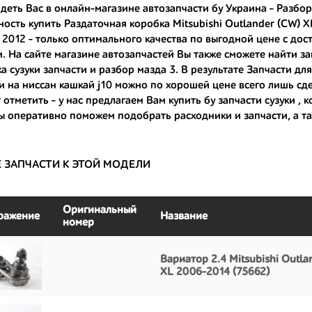
деть Вас в онлайн-магазине автозапчасти бу Украина - Разбо
ость купить Раздаточная коробка Mitsubishi Outlander (CW) X
ные по цене;
 2012
- только оптимального качества по выгодной цене с дост
только с автомобилей, которые ездили по превосходным европейским и
. На сайте магазине автозапчастей Вы также сможете найти з
а сузуки запчасти
и
разбор мазда 3
. В результате Запчасти дл
большой запас прочности и невыробатанный ресурс, и долго прослужат
и на ниссан кашкай j10
можно по хорошей цене всего лишь сдел
 отметить - у нас предлагаем Вам
купить бу запчасти сузуки
, к
ы оперативно поможем подобрать расходники и запчасти, а т
Е ЗАПЧАСТИ К ЭТОЙ МОДЕЛИ
Оригинальный
ражение
Название
номер
Вариатор 2.4 Mitsubishi Outla
XL 2006-2014 (75662)