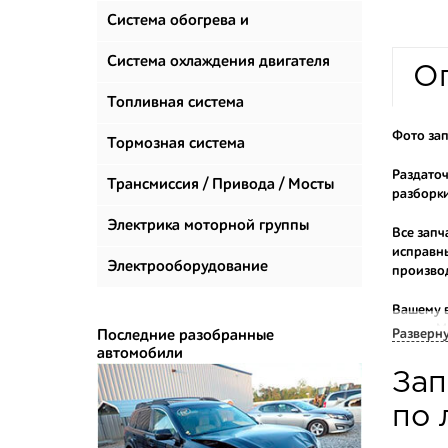
Система обогрева и
климатизации
Система охлаждения двигателя
О
Топливная система
Фото зап
Тормозная система
Раздаточ
Трансмиссия / Привода / Мосты
разборки
Электрика моторной группы
Все запч
исправны
Электрооборудование
произво
Вашему 
марок. М
Разверн
Последние разобранные
автомобили
Многие н
Зап
приобрес
укомплек
по 
Купить к