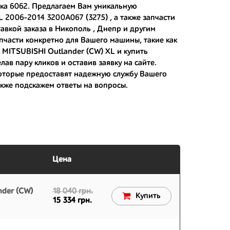
рка 6062. Предлагаем Вам уникальную
L 2006-2014 3200A067 (3275) , а также
запчасти
авкой заказа в Никополь , Днепр и другим
 японским дорогам;
апчасти конкретно для Вашего машины, такие как
я MITSUBISHI Outlander (CW) XL и
купить
 вам.
ав пару кликов и оставив заявку на сайте.
оторые предоставят надежную службу Вашего
акже подскажем ответы на вопросы.
Цена
nder (CW)
18 040 грн.
Купить
15 334 грн.