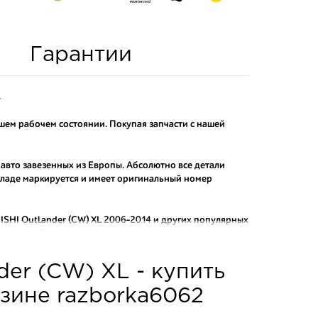
Гарантии
.
ошем рабочем состоянии. Покупая запчасти с нашей
 авто завезенных из Европы. Абсолютно все детали
складе маркируется и имеет оригинальный номер
SHI Outlander (CW) XL 2006-2014
и других популярных
от контрафактных аналогов.
о и проверенного продавца. Если вам требуется
der (CW) XL - купить
ы нашего интернет-магазина подберут вам товар и
тозапчастей.
азине razborka6062
асти: