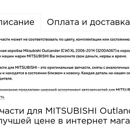
писание
Оплата и доставка
части может не соответствовать по цвету, комплектации или состоянию
ная коробка Mitsubishi Outlander (CW) XL 2006-2014 (3200A067) в хор
 машин марки MITSUBISHI Вы экономите свои деньги, нервы и время.
асти для MITSUBISHI - это оригинальные запчасти, сняты с аналогичных
 и находятся в состоянии близком к новому. Каждая деталь на нашем 
дителя.
вниманию предлагаем широкий ассортимент автозапчастей для
MITSUBI
ы продаем оригинальные и высококачественные запчасти, отказываясь 
уть
аши оптовые клиенты рекомендуют именно нашу разборку как надежног
части для MITSUBISHI Outlan
ти оптовую партию деталей для японских автомобилей, то консультант
туют партию. Также мы поможем с правильным выбором по каталогу ав
лучшей цене в интернет маг
омплектующие для авто с разборки – хорошее решение. Ведь наши запч