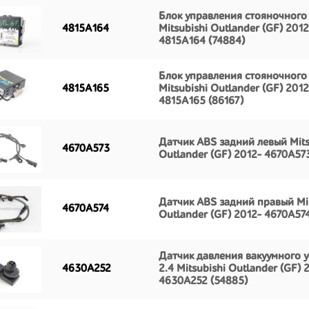
Блок управления стояночного
4815A164
Mitsubishi Outlander (GF) 2012
4815A164 (74884)
Блок управления стояночного
4815A165
Mitsubishi Outlander (GF) 2012
4815A165 (86167)
Датчик ABS задний левый Mits
4670A573
Outlander (GF) 2012- 4670A573
Датчик ABS задний правый Mit
4670A574
Outlander (GF) 2012- 4670A574
Датчик давления вакуумного 
4630A252
2.4 Mitsubishi Outlander (GF) 
4630A252 (54885)