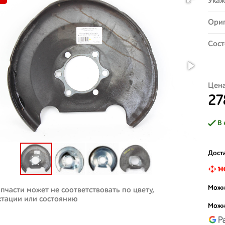
Укаж
Ориг
Сост
Цена
27
В 
Доста
Можн
пчасти может не соответствовать по цвету,
ктации или состоянию
Можн