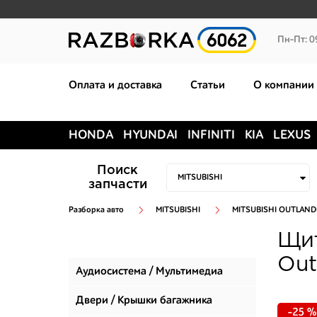
Пн-Пт: 0
Оплата и доставка
Статьи
О компании
HONDA
HYUNDAI
INFINITI
KIA
LEXUS
Поиск
запчасти
Разборка авто
MITSUBISHI
MITSUBISHI OUTLANDE
Щит
Out
Аудиосистема / Мультимедиа
Двери / Крышки багажника
-25 %