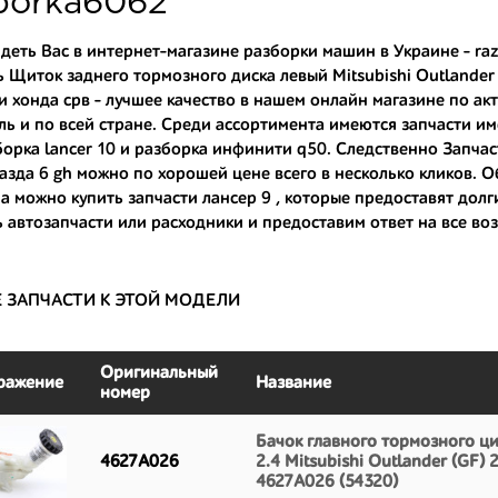
borka6062
ные по цене;
деть Вас в интернет-магазине разборки машин в Украине - ra
ь Щиток заднего тормозного диска левый Mitsubishi Outlander 
только с автомобилей, которые ездили по превосходным европейским и
и хонда срв
- лучшее качество в нашем онлайн магазине по акту
ь и по всей стране. Среди ассортимента имеются запчасти и
большой запас прочности и невыробатанный ресурс, и долго прослужат
орка lancer 10
и
разборка инфинити q50
. Следственно Запчас
азда 6 gh
можно по хорошей цене всего в несколько кликов. Об
на можно
купить запчасти лансер 9
, которые предоставят дол
 автозапчасти или расходники и предоставим ответ на все в
Е ЗАПЧАСТИ К ЭТОЙ МОДЕЛИ
Оригинальный
ражение
Название
номер
Бачок главного тормозного ц
4627A026
2.4 Mitsubishi Outlander (GF) 
4627A026 (54320)