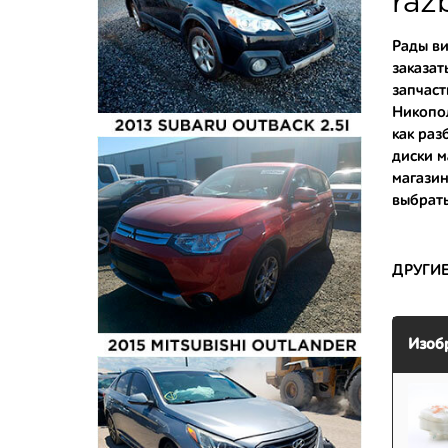
raz
- доступ
Рады ви
заказат
- сняты 
запчаст
Никопол
- имеют 
как
разб
диски м
магази
выбрать
ДРУГИ
Изоб