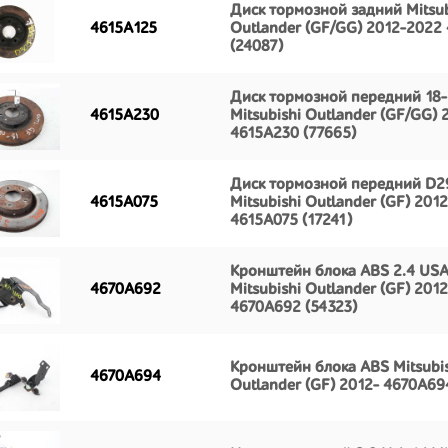
Диск тормозной задний Mitsub
4615A125
Outlander (GF/GG) 2012-2022
(24087)
Диск тормозной передний 18-
4615A230
Mitsubishi Outlander (GF/GG)
4615A230 (77665)
Диск тормозной передний D2
4615A075
Mitsubishi Outlander (GF) 2012
4615A075 (17241)
Кронштейн блока ABS 2.4 US
4670A692
Mitsubishi Outlander (GF) 2012
4670A692 (54323)
Кронштейн блока ABS Mitsubi
4670A694
Outlander (GF) 2012- 4670A694