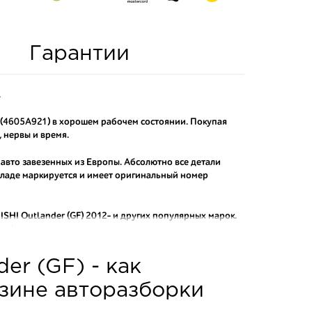
Гарантии
.
2 (4605A921) в хорошем рабочем состоянии. Покупая
 нервы и время.
 авто завезенных из Европы. Абсолютно все детали
складе маркируется и имеет оригинальный номер
SHI Outlander (GF) 2012-
и других популярных марок.
рафактных аналогов.
о и проверенного продавца. Если вам требуется
er (GF) - как
ы нашего интернет-магазина подберут вам товар и
тозапчастей.
азине авторазборки
асти: