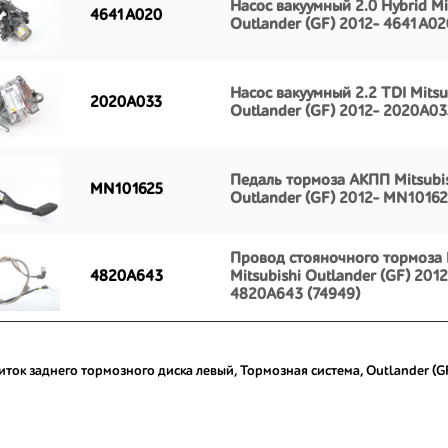
Насос вакуумный 2.0 Hybrid Mi
4641A020
Outlander (GF) 2012- 4641A02
Насос вакуумный 2.2 TDI Mitsu
2020A033
Outlander (GF) 2012- 2020A03
Педаль тормоза АКПП Mitsubi
MN101625
Outlander (GF) 2012- MN10162
Провод стояночного тормоза
4820A643
Mitsubishi Outlander (GF) 2012
4820A643 (74949)
ток заднего тормозного диска левый
,
Тормозная система
,
Outlander (G