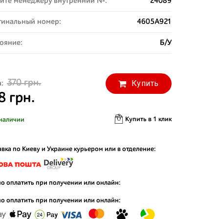
ите менеджеру внутренний №:
24089
инальный номер:
4605A921
ояние:
Б/У
370 грн.
Купить
:
8 грн.
Купить в 1 клик
наличии
вка по Киеву и Украине курьером или в отделение:
о оплатить при получении или онлайн:
о оплатить при получении или онлайн: