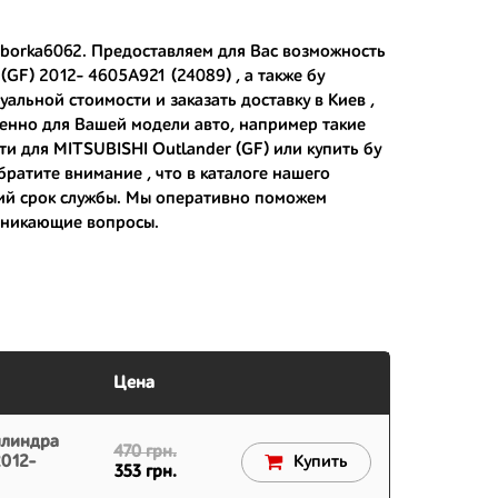
zborka6062. Предоставляем для Вас возможность
(GF) 2012- 4605A921 (24089) , а также
бу
 японским дорогам;
альной стоимости и заказать доставку в Киев ,
менно для Вашей модели авто, например такие
 вам.
ти для MITSUBISHI Outlander (GF) или
купить бу
ратите внимание , что в каталоге нашего
гий срок службы. Мы оперативно поможем
озникающие вопросы.
Цена
илиндра
470 грн.
2012-
Купить
353 грн.