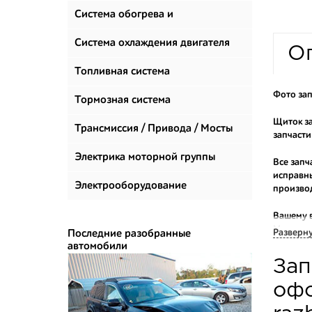
Система обогрева и
климатизации
Система охлаждения двигателя
О
Топливная система
Фото зап
Тормозная система
Щиток за
Трансмиссия / Привода / Мосты
запчасти
Электрика моторной группы
Все запч
исправны
Электрооборудование
произво
Вашему 
Мы прода
Разверн
Последние разобранные
автомобили
Многие н
Зап
приобрес
укомплек
офо
Купить к