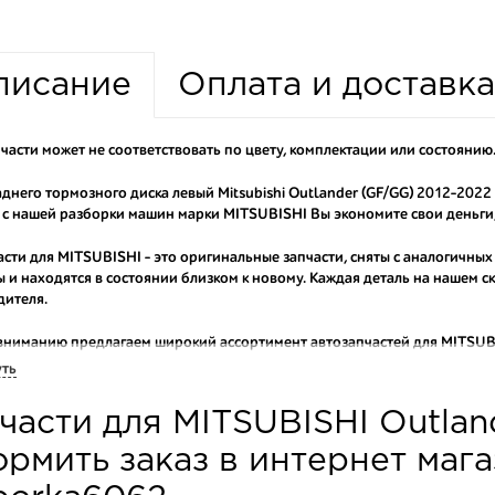
писание
Оплата и доставка
части может не соответствовать по цвету, комплектации или состоянию
днего тормозного диска левый Mitsubishi Outlander (GF/GG) 2012-202
 с нашей разборки машин марки MITSUBISHI Вы экономите свои деньги,
асти для MITSUBISHI - это оригинальные запчасти, сняты с аналогичных
 и находятся в состоянии близком к новому. Каждая деталь на нашем 
дителя.
вниманию предлагаем широкий ассортимент автозапчастей для
MITSUBI
ем оригинальные и высококачественные запчасти, отказываясь от конт
уть
аши оптовые клиенты рекомендуют именно нашу разборку как надежног
части для MITSUBISHI Outland
ти оптовую партию деталей для японских автомобилей, то консультант
туют партию. Также мы поможем с правильным выбором по каталогу ав
рмить заказ в интернет маг
омплектующие для авто с разборки – хорошее решение. Ведь наши запч