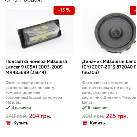
Хиты продаж
-15 %
-
Подсветка номера Mitsubishi
Динамик Mitsubishi Lanc
Lancer 9 (CSA) 2003-2009
(CY) 2007-2013 8720A01
MR485699 (33614)
(36303)
Фото запчасти может не
Фото запчасти может не
соответствовать по цвету,
соответствовать по цвету,
комплектации или
комплектации или
состоянию.Подсветка номера
состоянию.Динамик Mitsubis
Mitsubi..
Lance..
В наличии
В наличии
240 грн.
204 грн.
300 грн.
225 грн.
Купить
Купить