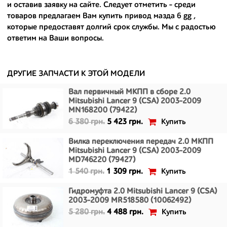
и оставив заявку на сайте. Следует отметить - среди
- сняты только с автомобилей, которые ездили по превосходным
товаров предлагаем Вам
купить привод мазда 6 gg
,
европейским и японским дорогам;
которые предоставят долгий срок службы. Мы с радостью
ответим на Ваши вопросы.
- имеют большой запас прочности и невыробатанный ресурс, и
долго прослужат вам.
ДРУГИЕ ЗАПЧАСТИ К ЭТОЙ МОДЕЛИ
Вал первичный МКПП в сборе 2.0
Mitsubishi Lancer 9 (CSA) 2003-2009
MN168200 (79422)
Купить
6 380 грн.
5 423 грн.
Вилка переключения передач 2.0 МКПП
Mitsubishi Lancer 9 (CSA) 2003-2009
MD746220 (79427)
Купить
1 540 грн.
1 309 грн.
Гидромуфта 2.0 Mitsubishi Lancer 9 (CSA)
2003-2009 MR518580 (10062492)
Купить
5 280 грн.
4 488 грн.