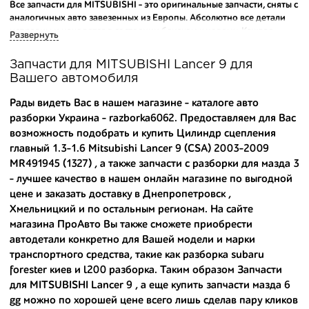
Все запчасти для MITSUBISHI - это оригинальные запчасти, сняты с
аналогичных авто завезенных из Европы. Абсолютно все детали
исправны и находятся в состоянии близком к новому. Каждая
Развернуть
деталь на нашем складе маркируется и имеет оригинальный номер
производителя.
Запчасти для MITSUBISHI Lancer 9 для
Вашего автомобиля
Вашему вниманию предлагаем широкий ассортимент
автозапчастей для
MITSUBISHI Lancer 9 2003-2009
и других
Рады видеть Вас в нашем магазине - каталоге авто
популярных марок. Мы продаем оригинальные и
разборки Украина - razborka6062. Предоставляем для Вас
высококачественные запчасти, отказываясь от контрафактных
возможность подобрать и купить Цилиндр сцепления
аналогов.
главный 1.3-1.6 Mitsubishi Lancer 9 (CSA) 2003-2009
Многие наши оптовые клиенты рекомендуют именно нашу
MR491945 (1327) , а также
запчасти с разборки для мазда 3
разборку как надежного и проверенного продавца. Если вам
- лучшее качество в нашем онлайн магазине по выгодной
требуется приобрести оптовую партию деталей для японских
цене и заказать доставку в Днепропетровск ,
автомобилей, то консультанты нашего интернет-магазина
Хмельницкий и по остальным регионам. На сайте
подберут вам товар и укомплектуют партию. Также мы поможем с
магазина ПроАвто Вы также сможете приобрести
правильным выбором по каталогу автозапчастей.
автодетали конкретно для Вашей модели и марки
транспортного средства, такие как
разборка subaru
Купить комплектующие для авто с разборки – хорошее решение.
Ведь наши запчасти:
forester киев
и
l200 разборка
. Таким образом Запчасти
для MITSUBISHI Lancer 9 , а еще
купить запчасти мазда 6
- доступные по цене;
gg
можно по хорошей цене всего лишь сделав пару кликов