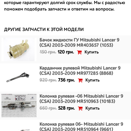
которые гарантируют долгий срок службы. Мы с радостью
- сняты только с автомобилей, которые ездили по превосходным
поможем подобрать запчасти и ответим на вопросы.
европейским и японским дорогам;
- имеют большой запас прочности и невыробатанный ресурс, и
долго прослужат вам.
ДРУГИЕ ЗАПЧАСТИ К ЭТОЙ МОДЕЛИ
Бачок жидкости ГУ Mitsubishi Lancer 9
(CSA) 2003-2009 MR403657 (1053)
Купить
150 грн.
120 грн.
Карданчик рулевой Mitsubishi Lancer 9
(CSA) 2003-2009 MR977285 (8868)
Купить
920 грн.
736 грн.
Колонка рулевая -06 Mitsubishi Lancer 9
(CSA) 2003-2009 MR510963 (10183)
Купить
660 грн.
528 грн.
Колонка рулевая 06- Mitsubishi Lancer 9
(CSA) 2003-2009 MR510964 (9661)