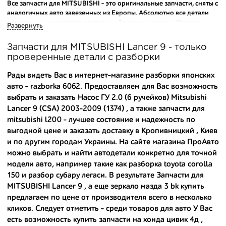
Все запчасти для MITSUBISHI - это оригинальные запчасти, сняты с
аналогичных авто завезенных из Европы. Абсолютно все детали
исправны и находятся в состоянии близком к новому. Каждая
Развернуть
деталь на нашем складе маркируется и имеет оригинальный номер
производителя.
Запчасти для MITSUBISHI Lancer 9 - только
проверенные детали с разборки
Вашему вниманию предлагаем широкий ассортимент
автозапчастей для
MITSUBISHI Lancer 9 2003-2009
и других
Рады видеть Вас в интернет-магазине разборки японских
популярных марок. Мы продаем оригинальные и
авто - razborka 6062. Предоставляем для Вас возможность
высококачественные запчасти, отказываясь от контрафактных
выбрать и заказать Насос ГУ 2.0 (6 ручейков) Mitsubishi
аналогов.
Lancer 9 (CSA) 2003-2009 (1374) , а также
запчасти для
Многие наши оптовые клиенты рекомендуют именно нашу
mitsubishi l200
- лучшее состояние и надежность по
разборку как надежного и проверенного продавца. Если вам
выгодной цене и заказать доставку в Кропивницкий , Киев
требуется приобрести оптовую партию деталей для японских
и по другим городам Украины. На сайте магазина ПроАвто
автомобилей, то консультанты нашего интернет-магазина
можно выбрать и найти автодетали конкретно для точной
подберут вам товар и укомплектуют партию. Также мы поможем с
модели авто, например такие как
разборка toyota corolla
правильным выбором по каталогу автозапчастей.
150
и
разбор субару легаси
. В результате Запчасти для
MITSUBISHI Lancer 9 , а еще
зеркало мазда 3 bk купить
Купить комплектующие для авто с разборки – хорошее решение.
Ведь наши запчасти:
предлагаем по цене от производителя всего в несколько
кликов. Следует отметить - среди товаров для авто У Вас
- доступные по цене;
есть возможность
купить запчасти на хонда цивик 4д
,