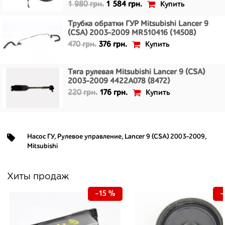
Купить
1 980 грн.
1 584 грн.
Трубка обратки ГУР Mitsubishi Lancer 9
(CSA) 2003-2009 MR510416 (14508)
Купить
470 грн.
376 грн.
Тяга рулевая Mitsubishi Lancer 9 (CSA)
2003-2009 4422A078 (8472)
Купить
220 грн.
176 грн.
Насос ГУ
,
Рулевое управление
,
Lancer 9 (CSA) 2003-2009
,
Mitsubishi
Хиты продаж
-15 %
-