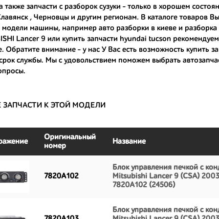
 а также
запчасти с разборок сузуки
- только в хорошем состоян
только с автомобилей, которые ездили по превосходным европейским и
Славянск , Черновцы и другим регионам. В каталоге товаров В
и модели машины, например
авто разборки в киеве
и
разборка
большой запас прочности и невыробатанный ресурс, и долго прослужат
SHI Lancer 9 или
купить запчасти hyundai tucson
рекомендуем 
е. Обратите внимание - у нас У Вас есть возможность
купить з
срок службы. Мы с удовольствием поможем выбрать автозапча
опросы.
Е ЗАПЧАСТИ К ЭТОЙ МОДЕЛИ
Оригинальный
ражение
Название
номер
Блок управления печкой с кон
7820A102
Mitsubishi Lancer 9 (CSA) 200
7820A102 (24506)
Блок управления печкой с кон