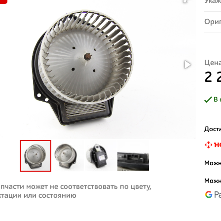
Укаж
Ориг
Цена
2 
В 
Доста
Можн
Можн
пчасти может не соответствовать по цвету,
ктации или состоянию