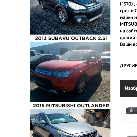
(1370) ,
- сняты 
срок в 
марки 
- имеют 
MITSUBI
на сайт
долгий 
Ваши в
ДРУГИ
Изоб