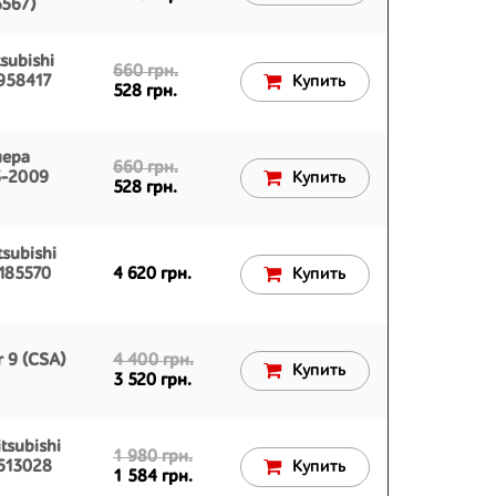
567)
subishi
660 грн.
958417
Купить
528 грн.
нера
660 грн.
3-2009
Купить
528 грн.
subishi
185570
4 620 грн.
Купить
r 9 (CSA)
4 400 грн.
Купить
3 520 грн.
tsubishi
1 980 грн.
513028
Купить
1 584 грн.