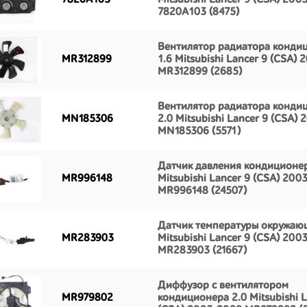
7820A103
Mitsubishi Lancer 9 (CSA) 200
7820A103 (8475)
Вентилятор радиатора конди
MR312899
1.6 Mitsubishi Lancer 9 (CSA)
MR312899 (2685)
Вентилятор радиатора конди
MN185306
2.0 Mitsubishi Lancer 9 (CSA)
MN185306 (5571)
Датчик давления кондиционе
MR996148
Mitsubishi Lancer 9 (CSA) 200
MR996148 (24507)
Датчик температуры окружаю
MR283903
Mitsubishi Lancer 9 (CSA) 200
MR283903 (21667)
Диффузор с вентилятором
MR979802
кондиционера 2.0 Mitsubishi L