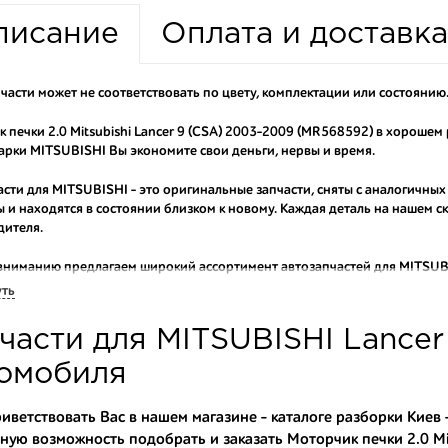
писание
Оплата и доставка
части может не соответствовать по цвету, комплектации или состоянию
 печки 2.0 Mitsubishi Lancer 9 (CSA) 2003-2009 (MR568592) в хорошем
рки MITSUBISHI Вы экономите свои деньги, нервы и время.
асти для MITSUBISHI - это оригинальные запчасти, сняты с аналогичных
 и находятся в состоянии близком к новому. Каждая деталь на нашем 
дителя.
вниманию предлагаем широкий ассортимент автозапчастей для
MITSUBI
ем оригинальные и высококачественные запчасти, отказываясь от конт
уть
аши оптовые клиенты рекомендуют именно нашу разборку как надежног
части для MITSUBISHI Lancer
ти оптовую партию деталей для японских автомобилей, то консультант
туют партию. Также мы поможем с правильным выбором по каталогу ав
омобиля
омплектующие для авто с разборки – хорошее решение. Ведь наши запч
иветствовать Вас в нашем магазине - каталоге разборки Киев 
ную возможность подобрать и заказать Моторчик печки 2.0 M
ные по цене;