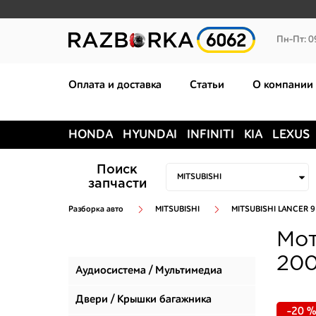
Пн-Пт: 0
Оплата и доставка
Статьи
О компании
HONDA
HYUNDAI
INFINITI
KIA
LEXUS
Поиск
запчасти
Разборка авто
MITSUBISHI
MITSUBISHI LANCER 9
Мот
200
Аудиосистема / Мультимедиа
Двери / Крышки багажника
-20 %