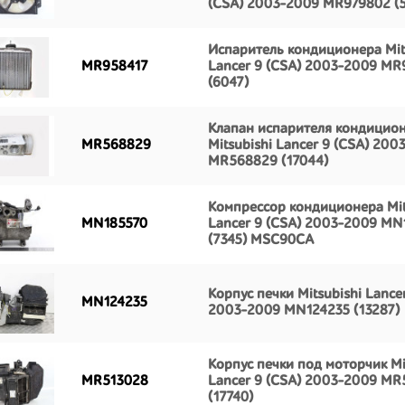
(CSA) 2003-2009 MR979802 (5
Испаритель кондиционера Mit
MR958417
Lancer 9 (CSA) 2003-2009 MR
(6047)
Клапан испарителя кондицио
MR568829
Mitsubishi Lancer 9 (CSA) 200
MR568829 (17044)
Компрессор кондиционера Mit
MN185570
Lancer 9 (CSA) 2003-2009 MN
(7345) MSC90CA
Корпус печки Mitsubishi Lance
MN124235
2003-2009 MN124235 (13287)
Корпус печки под моторчик Mi
MR513028
Lancer 9 (CSA) 2003-2009 MR
(17740)