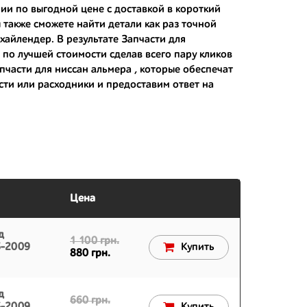
ии по выгодной цене с доставкой в короткий
 японским дорогам;
ы также сможете найти детали как раз точной
 хайлендер
. В результате Запчасти для
 вам.
по лучшей стоимости сделав всего пару кликов
апчасти для ниссан альмера
, которые обеспечат
сти или расходники и предоставим ответ на
Цена
д
1 100 грн.
3-2009
Купить
880 грн.
д
660 грн.