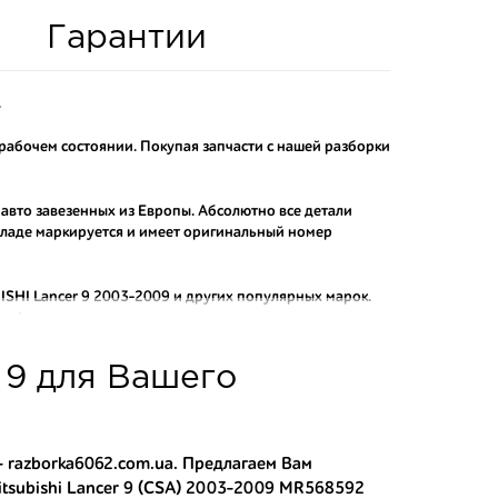
Гарантии
.
 рабочем состоянии. Покупая запчасти с нашей разборки
 авто завезенных из Европы. Абсолютно все детали
складе маркируется и имеет оригинальный номер
SHI Lancer 9 2003-2009
и других популярных марок.
рафактных аналогов.
о и проверенного продавца. Если вам требуется
 9 для Вашего
ы нашего интернет-магазина подберут вам товар и
тозапчастей.
асти:
- razborka6062.com.ua. Предлагаем Вам
itsubishi Lancer 9 (CSA) 2003-2009 MR568592