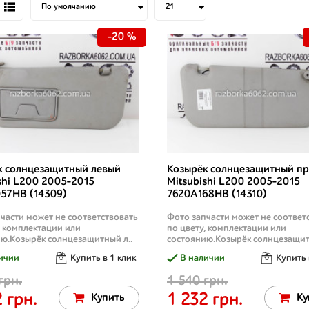
-20 %
к солнцезащитный левый
Козырёк солнцезащитный п
shi L200 2005-2015
Mitsubishi L200 2005-2015
57HB (14309)
7620A168HB (14310)
части может не соответствовать
Фото запчасти может не соответ
, комплектации или
по цвету, комплектации или
ю.Козырёк солнцезащитный л..
состоянию.Козырёк солнцезащит
ичии
Купить в 1 клик
В наличии
Купить 
грн.
1 540 грн.
 грн.
1 232 грн.
Купить
Ку