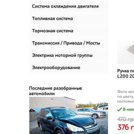
климатизации
Система охлаждения двигателя
Топливная система
Тормозная система
Трансмиссия / Привода / Мосты
Электрика моторной группы
Электрооборудование
Ручка п
L200 20
Последние разобранные
Фото зап
автомобили
по цвету
состояни
В нал
470 гр
376 г