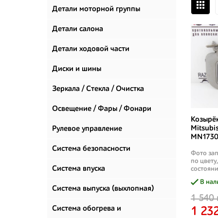
Детали моторной группы
Детали салона
Детали ходовой части
Диски и шины
Зеркала / Стекла / Очистка
стекол
Освещение / Фары / Фонари
Козырё
Mitsubi
Рулевое управление
MN1730
Система безопасности
Фото зап
по цвету
Система впуска
состояни
В нал
Система выпуска (выхлопная)
1 540 
Система обогрева и
1 232