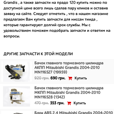
Grandis , а также
запчасти на прадо 120 купить
можно по
- доступные по цене;
доступной цене всего лишь сделав пару кликов и оставив
заявку на сайте. Следует отметить , что в нашем магазине
- сняты только с автомобилей, которые ездили по превосходным
предлагаем Вам
купить запчасти для ниссан тиида
,
европейским и японским дорогам;
которые гарантируют долгий срок службы. Мы с
удовольствием поможем подобрать запчасти и ответим на
- имеют большой запас прочности и невыробатанный ресурс, и
вопросы.
долго прослужат вам.
ДРУГИЕ ЗАПЧАСТИ К ЭТОЙ МОДЕЛИ
Бачок главного тормозного цилиндра
АКПП Mitsubishi Grandis 2004-2010
MN116527 (19959)
Купить
920 грн.
690 грн.
Бачок главного тормозного цилиндра
МКПП Mitsubishi Grandis 2004-2010
MN116528 (1342)
Купить
470 грн.
353 грн.
Блок ABS 2.4 Mitsubishi Grandis 2004-2010