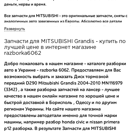
деньги, нервы и время.
Все запчасти для MITSUBISHI - это оригинальные запчасти, сняты с
аналогичных авто завезенных из Европы. Абсолютно все детали
исправны и находятся в состоянии близком к новому. Каждая
Развернуть
деталь на нашем складе маркируется и имеет оригинальный номер
производителя.
Запчасти для MITSUBISHI Grandis - купить по
лучшей цене в интернет магазине
Вашему вниманию предлагаем широкий ассортимент
razborka6062
автозапчастей для
MITSUBISHI Grandis 2004-2010
и других
популярных марок. Мы продаем оригинальные и
Добро пожаловать в нашем магазине - каталоге разборки
высококачественные запчасти, отказываясь от контрафактных
авто в Украине - razborka 6062. Предоставляем для Вас
аналогов.
возможность выбрать и заказать Диск тормозной
передний D290 Mitsubishi Grandis 2004-2010 MN116979
Многие наши оптовые клиенты рекомендуют именно нашу
разборку как надежного и проверенного продавца. Если вам
(3342) , а также
разборка запчастей на лансер
- лучшее
требуется приобрести оптовую партию деталей для японских
качество в нашем онлайн магазине по хорошей цене и
автомобилей, то консультанты нашего интернет-магазина
быстрой доставкой в Борисполь , Одессу и по другим
подберут вам товар и укомплектуют партию. Также мы поможем с
регионам Украины. На сайте нашего магазина
правильным выбором по каталогу автозапчастей.
предоставлены автодетали именно для точной марки
машины, например
разбор honda civic
и
nissan primera
Купить комплектующие для авто с разборки – хорошее решение.
p12 разборка
. В результате Запчасти для MITSUBISHI
Ведь наши запчасти: