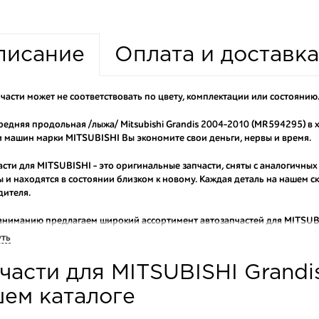
писание
Оплата и доставка
части может не соответствовать по цвету, комплектации или состоянию
редняя продольная /лыжа/ Mitsubishi Grandis 2004-2010 (MR594295) в
 машин марки MITSUBISHI Вы экономите свои деньги, нервы и время.
асти для MITSUBISHI - это оригинальные запчасти, сняты с аналогичных
 и находятся в состоянии близком к новому. Каждая деталь на нашем 
дителя.
вниманию предлагаем широкий ассортимент автозапчастей для
MITSUBI
оригинальные и высококачественные запчасти, отказываясь от контраф
уть
аши оптовые клиенты рекомендуют именно нашу разборку как надежног
части для MITSUBISHI Grandi
ти оптовую партию деталей для японских автомобилей, то консультант
туют партию. Также мы поможем с правильным выбором по каталогу ав
ем каталоге
омплектующие для авто с разборки – хорошее решение. Ведь наши запч