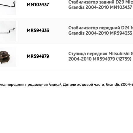
Стабилизатор задний D29 Mits
MN103437
Grandis 2004-2010 MN103437 
Стабилизатор передний D24 M
MR594333
Grandis 2004-2010 MR594333 
Ступица передняя Mitsubishi 
MR594979
2004-2010 MR594979 (12759)
лка передняя продольная /лыжа/
,
Детали ходовой части
,
Grandis 2004-