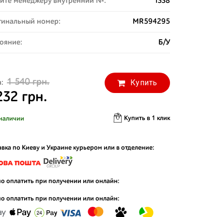
ите менеджеру внутренний №:
1338
инальный номер:
MR594295
ояние:
Б/У
1 540 грн.
Купить
:
232 грн.
Купить в 1 клик
наличии
вка по Киеву и Украине курьером или в отделение:
о оплатить при получении или онлайн:
о оплатить при получении или онлайн: