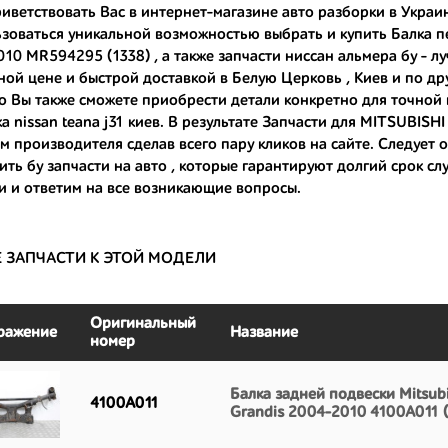
иветствовать Вас в интернет-магазине авто разборки в Украи
зоваться уникальной возможностью выбрать и купить Балка пе
ные по цене;
10 MR594295 (1338) , а также
запчасти ниссан альмера бу
- лу
только с автомобилей, которые ездили по превосходным европейским и
ной цене и быстрой доставкой в Белую Церковь , Киев и по др
о Вы также сможете приобрести детали конкретно для точно
большой запас прочности и невыробатанный ресурс, и долго прослужат
а nissan teana j31 киев
. В результате Запчасти для MITSUBISHI
м производителя сделав всего пару кликов на сайте. Следует 
ить бу запчасти на авто
, которые гарантируют долгий срок с
и и ответим на все возникающие вопросы.
Е ЗАПЧАСТИ К ЭТОЙ МОДЕЛИ
Оригинальный
ражение
Название
номер
Балка задней подвески Mitsubi
4100A011
Grandis 2004-2010 4100A011 (