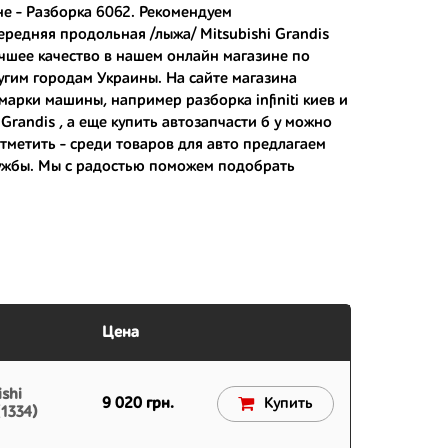
не - Разборка 6062. Рекомендуем
редняя продольная /лыжа/ Mitsubishi Grandis
чшее качество в нашем онлайн магазине по
 японским дорогам;
угим городам Украины. На сайте магазина
й марки машины, например
разборка infiniti киев
и
 вам.
 Grandis , а еще
купить автозапчасти б у
можно
отметить - среди товаров для авто предлагаем
лужбы. Мы с радостью поможем подобрать
Цена
shi
9 020 грн.
Купить
1334)