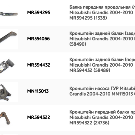
Балка передняя продольная /
MR594295
Mitsubishi Grandis 2004-2010
MR594295 (1338)
Кронштейн задней балки (зад
MR554066
Mitsubishi Grandis 2004-201
(58490)
Кронштейн задней балки (пер
MR594432
Mitsubishi Grandis 2004-2010
MR594432 (58489)
Кронштейн насоса ГУР Mitsubi
MN115013
Grandis 2004-2010 MN115013 
Кронштейн передней балки п
MR594322
Mitsubishi Grandis 2004-2010
MR594322 (24736)