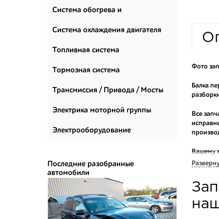
Система обогрева и
климатизации
Система охлаждения двигателя
О
Топливная система
Фото зап
Тормозная система
Балка пе
Трансмиссия / Привода / Мосты
разборки
Электрика моторной группы
Все запч
исправны
Электрооборудование
произво
Вашему 
продаем 
Разверн
Последние разобранные
автомобили
Многие н
Зап
приобрес
укомплек
наш
Купить к