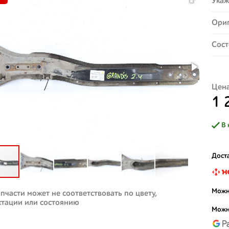
Укаж
Ориг
Сост
Цена
1 
В 
Доста
Можн
пчасти может не соответствовать по цвету,
ктации или состоянию
Можн