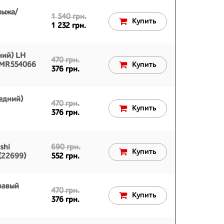
лыжа/
1 540 грн.
Купить
1 232 грн.
ний) LH
470 грн.
0 MR554066
Купить
376 грн.
едний)
470 грн.
Купить
376 грн.
shi
690 грн.
Купить
(22699)
552 грн.
равый
470 грн.
Купить
376 грн.