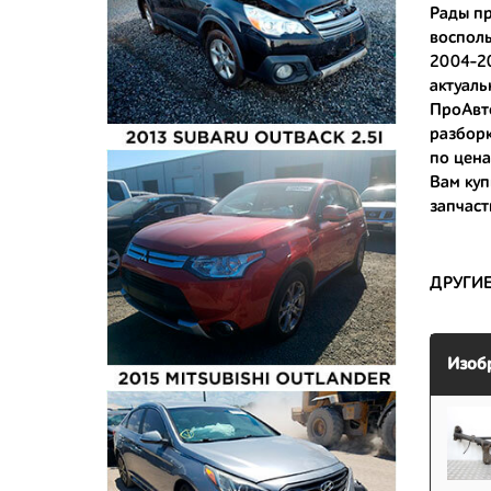
Рады пр
восполь
- доступ
2004-20
- сняты 
актуаль
ПроАвт
- имеют 
разборк
по цена
Вам
куп
запчаст
ДРУГИ
Изоб