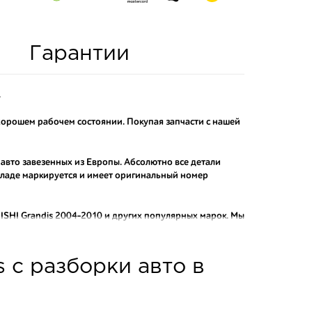
Гарантии
.
 хорошем рабочем состоянии. Покупая запчасти с нашей
 авто завезенных из Европы. Абсолютно все детали
складе маркируется и имеет оригинальный номер
SHI Grandis 2004-2010
и других популярных марок. Мы
актных аналогов.
о и проверенного продавца. Если вам требуется
s с разборки авто в
ы нашего интернет-магазина подберут вам товар и
тозапчастей.
асти: