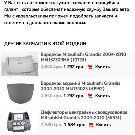
У Вас есть возможность
купить запчасти на мицубиси
- сняты только с автомобилей, которые ездили по превосходным
галант
, которые обеспечат надежную службу Вашего авто.
европейским и японским дорогам;
Мы с удовольствием поможем подобрать запчасти и
ответим на дополнительные вопросы.
- имеют большой запас прочности и невыробатанный ресурс, и
долго прослужат вам.
ДРУГИЕ ЗАПЧАСТИ К ЭТОЙ МОДЕЛИ
Бардачок Mitsubishi Grandis 2004-2010
MN157309HA (10724)
Купить
1 540 грн.
1 232 грн.
Бардачок верхний Mitsubishi Grandis
2004-2010 MN134023 (41952)
Купить
1 540 грн.
1 232 грн.
Дефлекторы центральных воздуховодов
Mitsubishi Grandis 2004-2010 (56531)
Купить
1 980 грн.
1 584 грн.