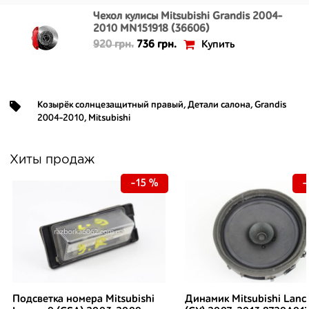
Чехол кулисы Mitsubishi Grandis 2004-
2010 MN151918 (36606)
Купить
920 грн.
736 грн.
Козырёк солнцезащитный правый
,
Детали салона
,
Grandis
2004-2010
,
Mitsubishi
Хиты продаж
-15 %
-
Подсветка номера Mitsubishi
Динамик Mitsubishi Lanc