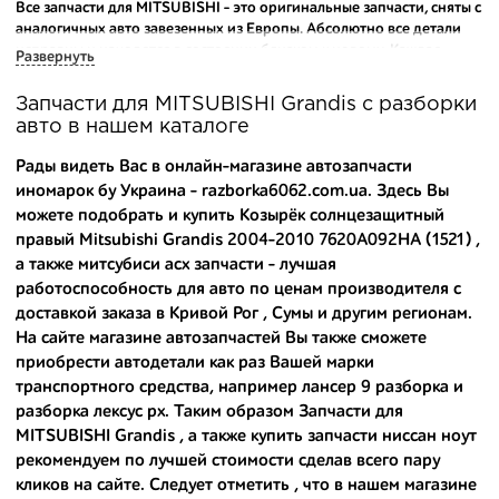
Все запчасти для MITSUBISHI - это оригинальные запчасти, сняты с
аналогичных авто завезенных из Европы. Абсолютно все детали
исправны и находятся в состоянии близком к новому. Каждая
Развернуть
деталь на нашем складе маркируется и имеет оригинальный номер
производителя.
Запчасти для MITSUBISHI Grandis с разборки
авто в нашем каталоге
Вашему вниманию предлагаем широкий ассортимент
автозапчастей для
MITSUBISHI Grandis 2004-2010
и других
Рады видеть Вас в онлайн-магазине автозапчасти
популярных марок. Мы продаем оригинальные и
иномарок бу Украина - razborka6062.com.ua. Здесь Вы
высококачественные запчасти, отказываясь от контрафактных
можете подобрать и купить Козырёк солнцезащитный
аналогов.
правый Mitsubishi Grandis 2004-2010 7620A092HA (1521) ,
Многие наши оптовые клиенты рекомендуют именно нашу
а также
митсубиси асх запчасти
- лучшая
разборку как надежного и проверенного продавца. Если вам
работоспособность для авто по ценам производителя с
требуется приобрести оптовую партию деталей для японских
доставкой заказа в Кривой Рог , Сумы и другим регионам.
автомобилей, то консультанты нашего интернет-магазина
На сайте магазине автозапчастей Вы также сможете
подберут вам товар и укомплектуют партию. Также мы поможем с
приобрести автодетали как раз Вашей марки
правильным выбором по каталогу автозапчастей.
транспортного средства, например
лансер 9 разборка
и
разборка лексус рх
. Таким образом Запчасти для
Купить комплектующие для авто с разборки – хорошее решение.
Ведь наши запчасти:
MITSUBISHI Grandis , а также
купить запчасти ниссан ноут
рекомендуем по лучшей стоимости сделав всего пару
- доступные по цене;
кликов на сайте. Следует отметить , что в нашем магазине