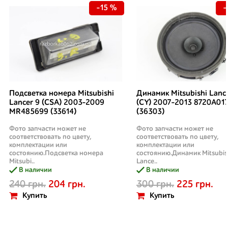
-15 %
-
Подсветка номера Mitsubishi
Динамик Mitsubishi Lanc
Lancer 9 (CSA) 2003-2009
(CY) 2007-2013 8720A01
MR485699 (33614)
(36303)
Фото запчасти может не
Фото запчасти может не
соответствовать по цвету,
соответствовать по цвету,
комплектации или
комплектации или
состоянию.Подсветка номера
состоянию.Динамик Mitsubis
Mitsubi..
Lance..
В наличии
В наличии
240 грн.
204 грн.
300 грн.
225 грн.
Купить
Купить