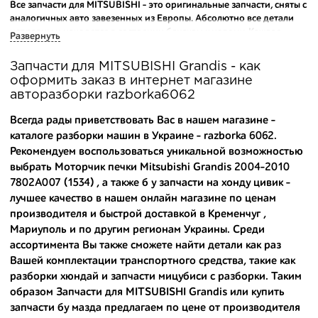
Все запчасти для MITSUBISHI - это оригинальные запчасти, сняты с
аналогичных авто завезенных из Европы. Абсолютно все детали
исправны и находятся в состоянии близком к новому. Каждая
Развернуть
деталь на нашем складе маркируется и имеет оригинальный номер
производителя.
Запчасти для MITSUBISHI Grandis - как
оформить заказ в интернет магазине
Вашему вниманию предлагаем широкий ассортимент
авторазборки razborka6062
автозапчастей для
MITSUBISHI Grandis 2004-2010
и других
популярных марок. Мы продаем оригинальные и
Всегда рады приветствовать Вас в нашем магазине -
высококачественные запчасти, отказываясь от контрафактных
каталоге разборки машин в Украине - razborka 6062.
аналогов.
Рекомендуем воспользоваться уникальной возможностью
выбрать Моторчик печки Mitsubishi Grandis 2004-2010
Многие наши оптовые клиенты рекомендуют именно нашу
разборку как надежного и проверенного продавца. Если вам
7802A007 (1534) , а также
б у запчасти на хонду цивик
-
требуется приобрести оптовую партию деталей для японских
лучшее качество в нашем онлайн магазине по ценам
автомобилей, то консультанты нашего интернет-магазина
производителя и быстрой доставкой в Кременчуг ,
подберут вам товар и укомплектуют партию. Также мы поможем с
Мариуполь и по другим регионам Украины. Среди
правильным выбором по каталогу автозапчастей.
ассортимента Вы также сможете найти детали как раз
Вашей комплектации транспортного средства, такие как
Купить комплектующие для авто с разборки – хорошее решение.
разборки хюндай
и
запчасти мицубиси с разборки
. Таким
Ведь наши запчасти:
образом Запчасти для MITSUBISHI Grandis или
купить
- доступные по цене;
запчасти бу мазда
предлагаем по цене от производителя