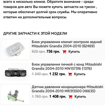
всего в несколько кликов. Обратите внимание - среди
- сняты только с автомобилей, которые ездили по превосходным
товаров для авто Вы можете
купить запчасти на туксон
,
европейским и японским дорогам;
которые обеспечат долгий срок службы. Мы оперативно
ответим на дополнительные вопросы.
- имеют большой запас прочности и невыробатанный ресурс, и
долго прослужат вам.
ДРУГИЕ ЗАПЧАСТИ К ЭТОЙ МОДЕЛИ
Блок управления климат контроля задний
Mitsubishi Grandis 2004-2010 (62469)
Купить
920 грн.
736 грн.
Блок управления печкой с конд Mitsubishi
Grandis 2004-2010 MN157316 (1376)
Купить
1 540 грн.
1 232 грн.
Датчик давления кондиционера Mitsubishi
Grandis 2004-2010 MR315500 (46635)
Купить
1 760 грн.
1 408 грн.