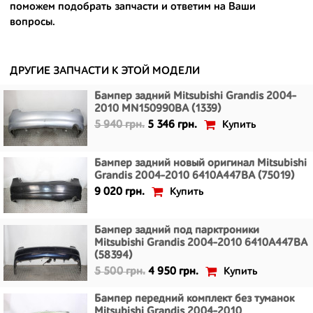
поможем подобрать запчасти и ответим на Ваши
- сняты только с автомобилей, которые ездили по превосходным
вопросы.
европейским и японским дорогам;
- имеют большой запас прочности и невыробатанный ресурс, и
долго прослужат вам.
ДРУГИЕ ЗАПЧАСТИ К ЭТОЙ МОДЕЛИ
Бампер задний Mitsubishi Grandis 2004-
2010 MN150990BA (1339)
Купить
5 940 грн.
5 346 грн.
Бампер задний новый оригинал Mitsubishi
Grandis 2004-2010 6410A447BA (75019)
Купить
9 020 грн.
Бампер задний под парктроники
Mitsubishi Grandis 2004-2010 6410A447BA
(58394)
Купить
5 500 грн.
4 950 грн.
Бампер передний комплект без туманок
Mitsubishi Grandis 2004-2010