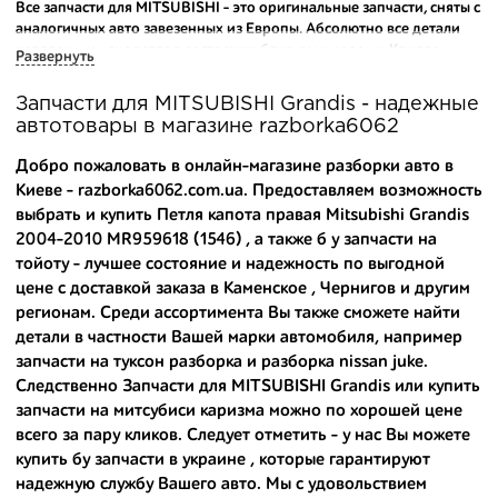
Все запчасти для MITSUBISHI - это оригинальные запчасти, сняты с
аналогичных авто завезенных из Европы. Абсолютно все детали
исправны и находятся в состоянии близком к новому. Каждая
Развернуть
деталь на нашем складе маркируется и имеет оригинальный номер
производителя.
Запчасти для MITSUBISHI Grandis - надежные
автотовары в магазине razborka6062
Вашему вниманию предлагаем широкий ассортимент
автозапчастей для
MITSUBISHI Grandis 2004-2010
и других
Добро пожаловать в онлайн-магазине разборки авто в
популярных марок. Мы продаем оригинальные и
Киеве - razborka6062.com.ua. Предоставляем возможность
высококачественные запчасти, отказываясь от контрафактных
выбрать и купить Петля капота правая Mitsubishi Grandis
аналогов.
2004-2010 MR959618 (1546) , а также
б у запчасти на
Многие наши оптовые клиенты рекомендуют именно нашу
тойоту
- лучшее состояние и надежность по выгодной
разборку как надежного и проверенного продавца. Если вам
цене с доставкой заказа в Каменское , Чернигов и другим
требуется приобрести оптовую партию деталей для японских
регионам. Среди ассортимента Вы также сможете найти
автомобилей, то консультанты нашего интернет-магазина
детали в частности Вашей марки автомобиля, например
подберут вам товар и укомплектуют партию. Также мы поможем с
запчасти на туксон разборка
и
разборка nissan juke
.
правильным выбором по каталогу автозапчастей.
Следственно Запчасти для MITSUBISHI Grandis или
купить
запчасти на митсубиси каризма
можно по хорошей цене
Купить комплектующие для авто с разборки – хорошее решение.
Ведь наши запчасти:
всего за пару кликов. Следует отметить - у нас Вы можете
купить бу запчасти в украине
, которые гарантируют
- доступные по цене;
надежную службу Вашего авто. Мы с удовольствием