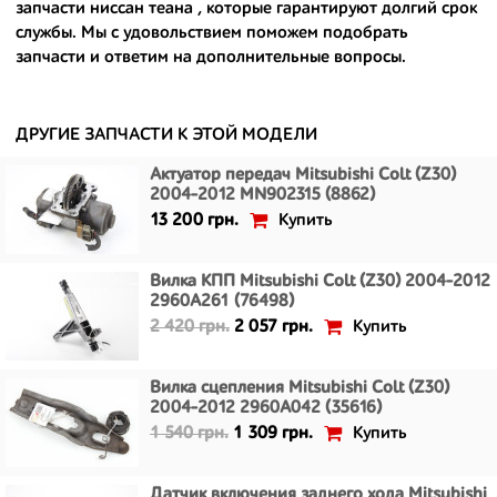
запчасти ниссан теана
, которые гарантируют долгий срок
- сняты только с автомобилей, которые ездили по превосходным
службы. Мы с удовольствием поможем подобрать
европейским и японским дорогам;
запчасти и ответим на дополнительные вопросы.
- имеют большой запас прочности и невыробатанный ресурс, и
долго прослужат вам.
ДРУГИЕ ЗАПЧАСТИ К ЭТОЙ МОДЕЛИ
Актуатор передач Mitsubishi Colt (Z30)
2004-2012 MN902315 (8862)
Купить
13 200 грн.
Вилка КПП Mitsubishi Colt (Z30) 2004-2012
2960A261 (76498)
Купить
2 420 грн.
2 057 грн.
Вилка сцепления Mitsubishi Colt (Z30)
2004-2012 2960A042 (35616)
Купить
1 540 грн.
1 309 грн.
Датчик включения заднего хода Mitsubishi