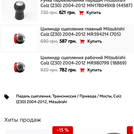
Ручка переключения передач Mitsubishi
Colt (Z30) 2004-2012 MN178049XB (44587)
Купить
730 грн.
621 грн.
Цилиндр сцепления главный Mitsubishi
Colt (Z30) 2004-2012 MR594214 (705)
Купить
690 грн.
587 грн.
Цилиндр сцепления рабочий Mitsubishi
Colt (Z30) 2004-2012 MR980799 (18869)
Купить
920 грн.
782 грн.
Педаль сцепления
,
Трансмиссия / Привода / Мосты
,
Colt
(Z30) 2004-2012
,
Mitsubishi
Хиты продаж
-15 %
-