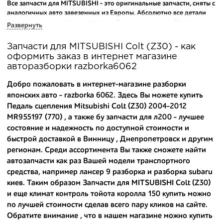
Все запчасти для MITSUBISHI - это оригинальные запчасти, сняты с
аналогичных авто завезенных из Европы. Абсолютно все детали
исправны и находятся в состоянии близком к новому. Каждая
Развернуть
деталь на нашем складе маркируется и имеет оригинальный номер
производителя.
Запчасти для MITSUBISHI Colt (Z30) - как
оформить заказ в интернет магазине
Вашему вниманию предлагаем широкий ассортимент
авторазборки razborka6062
автозапчастей для
MITSUBISHI Colt (Z30) 2004-2008
и других
популярных марок. Мы продаем оригинальные и
Добро пожаловать в интернет-магазине разборки
высококачественные запчасти, отказываясь от контрафактных
японских авто - razborka 6062. Здесь Вы можете купить
аналогов.
Педаль сцепления Mitsubishi Colt (Z30) 2004-2012
MR955197 (770) , а также
бу запчасти для л200
- лучшее
Многие наши оптовые клиенты рекомендуют именно нашу
разборку как надежного и проверенного продавца. Если вам
состояние и надежность по доступной стоимости и
требуется приобрести оптовую партию деталей для японских
быстрой доставкой в Винницу , Днепропетровск и другим
автомобилей, то консультанты нашего интернет-магазина
регионам. Среди ассортимента Вы также сможете найти
подберут вам товар и укомплектуют партию. Также мы поможем с
автозапчасти как раз Вашей модели транспортного
правильным выбором по каталогу автозапчастей.
средства, например
лансер 9 разборка
и
разборка subaru
киев
. Таким образом Запчасти для MITSUBISHI Colt (Z30)
Купить комплектующие для авто с разборки – хорошее решение.
и еще
климат контроль тойота королла 150 купить
можно
Ведь наши запчасти:
по лучшей стоимости сделав всего пару кликов на сайте.
- доступные по цене;
Обратите внимание , что в нашем магазине можно
купить