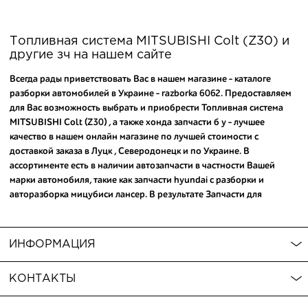
Топливная система MITSUBISHI Colt (Z30) и
другие зч на нашем сайте
Всегда рады приветствовать Вас в нашем магазине - каталоге
разборки автомобилей в Украине - razborka 6062. Предоставляем
для Вас возможность выбрать и приобрести Топливная система
MITSUBISHI Colt (Z30) , а также
хонда запчасти б у
- лучшее
качество в нашем онлайн магазине по лучшей стоимости с
доставкой заказа в Луцк , Северодонецк и по Украине. В
ассортименте есть в наличии автозапчасти в частности Вашей
марки автомобиля, такие как
запчасти hyundai с разборки
и
авторазборка мицубиси лансер
. В результате Запчасти для
MITSUBISHI Colt (Z30) , а еще
запчасти на ниссан жук купить
можно по привлекательной цене сделав всего пару кликов на
сайте. Обратите внимание - среди товаров для авто Вы можете
ИНФОРМАЦИЯ
купить запчасти lexus rx
, которые гарантируют надежную службу
Вашего авто. Мы с радостью ответим на дополнительные вопросы.
КОНТАКТЫ