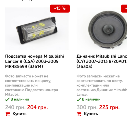
-15 %
-
Подсветка номера Mitsubishi
Динамик Mitsubishi Lanc
Lancer 9 (CSA) 2003-2009
(CY) 2007-2013 8720A01
MR485699 (33614)
(36303)
Фото запчасти может не
Фото запчасти может не
соответствовать по цвету,
соответствовать по цвету,
комплектации или
комплектации или
состоянию.Подсветка номера
состоянию.Динамик Mitsubis
Mitsubi..
Lance..
В наличии
В наличии
240 грн.
204 грн.
300 грн.
225 грн.
Купить
Купить