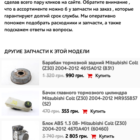
сделав всего пару кликов на сайте. Обратите внимание ,
- сняты только с автомобилей, которые ездили по превосходным
что в ассортименте можно
б у запчасти на заказ
, которые
европейским и японским дорогам;
гарантируют долгий срок службы. Мы оперативно
поможем подобрать расходники и запчасти, а также
- имеют большой запас прочности и невыробатанный ресурс, и
подскажем ответы на вопросы.
долго прослужат вам.
ДРУГИЕ ЗАПЧАСТИ К ЭТОЙ МОДЕЛИ
Барабан тормозной задний Mitsubishi Colt
(Z30) 2004-2012 4615A012 (831)
Купить
1 320 грн.
990 грн.
Бачок главного тормозного цилиндра
Mitsubishi Colt (Z30) 2004-2012 MR955857
(52)
Купить
470 грн.
353 грн.
Блок ABS 1.3 08- Mitsubishi Colt (Z30)
2004-2012 4670A401 (60460)
Купить
3 740 грн.
2 805 грн.