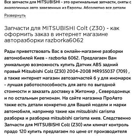
Все запчасти для MITSUBISHI - это оригинальные запчасти, сняты с
аналогичных авто завезенных из Европы. Абсолютно все детали
исправны и находятся в состоянии близком к новому. Каждая
Развернуть
деталь на нашем складе маркируется и имеет оригинальный номер
производителя.
Запчасти для MITSUBISHI Colt (Z30) - как
оформить заказ в интернет магазине
Вашему вниманию предлагаем широкий ассортимент
авторазборки razborka6062
автозапчастей для
MITSUBISHI Colt (Z30) 2004-2008
и других
популярных марок. Мы продаем оригинальные и
Рады приветствовать Вас в онлайн-магазине разборки
высококачественные запчасти, отказываясь от контрафактных
автомобилей Киев - razborka 6062. Предлагаем Вам
аналогов.
уникальную возможность купить Датчик ABS задний
правый Mitsubishi Colt (Z30) 2004-2008 MR955037 (709) ,
Многие наши оптовые клиенты рекомендуют именно нашу
разборку как надежного и проверенного продавца. Если вам
а также
интернет магазин автозапчастей б у для иномарок
требуется приобрести оптовую партию деталей для японских
- лучшая работоспособность для авто по выгодной
автомобилей, то консультанты нашего интернет-магазина
стоимости и заказать доставку в Житомир , Северодонецк
подберут вам товар и укомплектуют партию. Также мы поможем с
и по остальным регионам. На сайте магазина ПроАвто
правильным выбором по каталогу автозапчастей.
также есть детали конкретно для Вашей модели и марки
автомобиля, например такие как
mitsubishi carisma
Купить комплектующие для авто с разборки – хорошее решение.
разборка
и
разборка mitsubishi carisma киев
. Следственно
Ведь наши запчасти:
Запчасти для MITSUBISHI Colt (Z30) или
климат контроль
- доступные по цене;
прадо 120 купить
предлагаем по цене от производителя