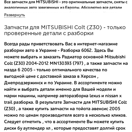
Все запчасти для MITSUBISHI - это оригинальные запчасти, сняты с
аналогичных авто завезенных из Европы. Абсолютно все детали
исправны и находятся в состоянии близком к новому. Каждая
Развернуть
деталь на нашем складе маркируется и имеет оригинальный номер
производителя.
Запчасти для MITSUBISHI Colt (Z30) - только
проверенные детали с разборки
Вашему вниманию предлагаем широкий ассортимент
автозапчастей для
MITSUBISHI Colt (Z30) 2004-2008
и других
Всегда рады приветствовать Вас в интернет-магазине
популярных марок. Мы продаем оригинальные и
разборки авто в Украине - Разборка 6062. Здесь Вы
высококачественные запчасти, отказываясь от контрафактных
можете выбрать и заказать Радиатор основной Mitsubishi
аналогов.
Colt (Z30) 2004-2012 MN130393 (797) , а также
запчасти на
Многие наши оптовые клиенты рекомендуют именно нашу
мазда 6 2005
- только оптимального качества по
разборку как надежного и проверенного продавца. Если вам
выгодной цене с доставкой заказа в Херсон ,
требуется приобрести оптовую партию деталей для японских
Днепродзержинск и по Украине. В ассортименте можно
автомобилей, то консультанты нашего интернет-магазина
найти и выбрать детали именно для Вашей модели и
подберут вам товар и укомплектуют партию. Также мы поможем с
марки машины, например
авторазборка lexus
и
nissan x
правильным выбором по каталогу автозапчастей.
trail разборка
. В результате Запчасти для MITSUBISHI Colt
(Z30) , а также
купить запчасти на тойота авенсис 2005
Купить комплектующие для авто с разборки – хорошее решение.
Ведь наши запчасти:
можно по ценам производителя всего в несколько кликов.
Следует отметить , что в ассортименте Вы можете
купить
- доступные по цене;
диски бу аутлендер хл
, которые предоставят долгий срок