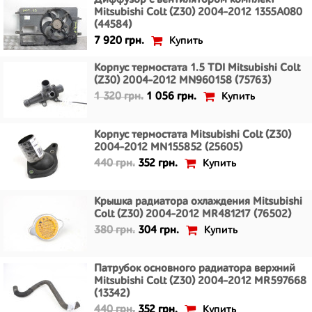
Диффузор с вентилятором комплект
Mitsubishi Colt (Z30) 2004-2012 1355A080
(44584)
Купить
7 920 грн.
Корпус термостата 1.5 TDI Mitsubishi Colt
(Z30) 2004-2012 MN960158 (75763)
Купить
1 320 грн.
1 056 грн.
Корпус термостата Mitsubishi Colt (Z30)
2004-2012 MN155852 (25605)
Купить
440 грн.
352 грн.
Крышка радиатора охлаждения Mitsubishi
Colt (Z30) 2004-2012 MR481217 (76502)
Купить
380 грн.
304 грн.
Патрубок основного радиатора верхний
Mitsubishi Colt (Z30) 2004-2012 MR597668
(13342)
Купить
440 грн.
352 грн.