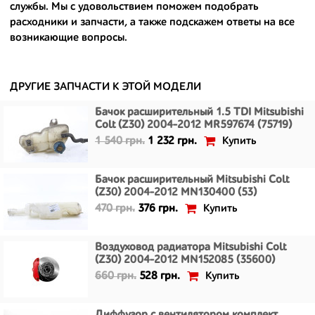
службы. Мы с удовольствием поможем подобрать
- сняты только с автомобилей, которые ездили по превосходным
расходники и запчасти, а также подскажем ответы на все
европейским и японским дорогам;
возникающие вопросы.
- имеют большой запас прочности и невыробатанный ресурс, и
долго прослужат вам.
ДРУГИЕ ЗАПЧАСТИ К ЭТОЙ МОДЕЛИ
Бачок расширительный 1.5 TDI Mitsubishi
Colt (Z30) 2004-2012 MR597674 (75719)
Купить
1 540 грн.
1 232 грн.
Бачок расширительный Mitsubishi Colt
(Z30) 2004-2012 MN130400 (53)
Купить
470 грн.
376 грн.
Воздуховод радиатора Mitsubishi Colt
(Z30) 2004-2012 MN152085 (35600)
Купить
660 грн.
528 грн.