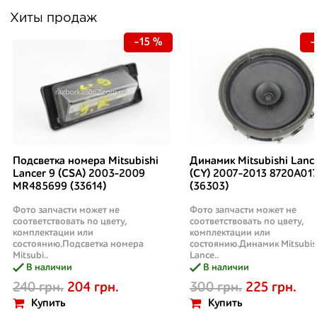
Хиты продаж
-15 %
-
Подсветка номера Mitsubishi
Динамик Mitsubishi Lanc
Lancer 9 (CSA) 2003-2009
(CY) 2007-2013 8720A01
MR485699 (33614)
(36303)
Фото запчасти может не
Фото запчасти может не
соответствовать по цвету,
соответствовать по цвету,
комплектации или
комплектации или
состоянию.Подсветка номера
состоянию.Динамик Mitsubis
Mitsubi..
Lance..
В наличии
В наличии
240 грн.
204 грн.
300 грн.
225 грн.
Купить
Купить