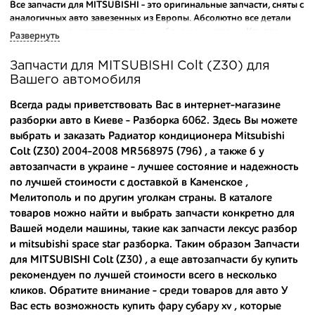
Все запчасти для MITSUBISHI - это оригинальные запчасти, сняты с
аналогичных авто завезенных из Европы. Абсолютно все детали
исправны и находятся в состоянии близком к новому. Каждая
Развернуть
деталь на нашем складе маркируется и имеет оригинальный номер
производителя.
Запчасти для MITSUBISHI Colt (Z30) для
Вашего автомобиля
Вашему вниманию предлагаем широкий ассортимент
автозапчастей для
MITSUBISHI Colt (Z30) 2004-2008
и других
Всегда рады приветствовать Вас в интернет-магазине
популярных марок. Мы продаем оригинальные и
разборки авто в Киеве - Разборка 6062. Здесь Вы можете
высококачественные запчасти, отказываясь от контрафактных
выбрать и заказать Радиатор кондиционера Mitsubishi
аналогов.
Colt (Z30) 2004-2008 MR568975 (796) , а также
б у
Многие наши оптовые клиенты рекомендуют именно нашу
автозапчасти в украине
- лучшее состояние и надежность
разборку как надежного и проверенного продавца. Если вам
по лучшей стоимости с доставкой в Каменское ,
требуется приобрести оптовую партию деталей для японских
Мелитополь и по другим уголкам страны. В каталоге
автомобилей, то консультанты нашего интернет-магазина
товаров можно найти и выбрать запчасти конкретно для
подберут вам товар и укомплектуют партию. Также мы поможем с
Вашей модели машины, такие как
запчасти лексус разбор
правильным выбором по каталогу автозапчастей.
и
mitsubishi space star разборка
. Таким образом Запчасти
для MITSUBISHI Colt (Z30) , а еще
автозапчасти бу купить
Купить комплектующие для авто с разборки – хорошее решение.
Ведь наши запчасти:
рекомендуем по лучшей стоимости всего в несколько
кликов. Обратите внимание - среди товаров для авто У
- доступные по цене;
Вас есть возможность
купить фару субару xv
, которые