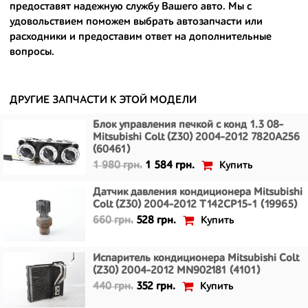
предоставят надежную службу Вашего авто. Мы с
- сняты только с автомобилей, которые ездили по превосходным
удовольствием поможем выбрать автозапчасти или
европейским и японским дорогам;
расходники и предоставим ответ на дополнительные
вопросы.
- имеют большой запас прочности и невыробатанный ресурс, и
долго прослужат вам.
ДРУГИЕ ЗАПЧАСТИ К ЭТОЙ МОДЕЛИ
Блок управления печкой с конд 1.3 08-
Mitsubishi Colt (Z30) 2004-2012 7820A256
(60461)
Купить
1 980 грн.
1 584 грн.
Датчик давления кондиционера Mitsubishi
Colt (Z30) 2004-2012 T142CP15-1 (19965)
Купить
660 грн.
528 грн.
Испаритель кондиционера Mitsubishi Colt
(Z30) 2004-2012 MN902181 (4101)
Купить
440 грн.
352 грн.