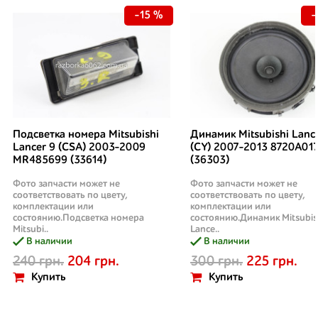
-15 %
-
Подсветка номера Mitsubishi
Динамик Mitsubishi Lanc
Lancer 9 (CSA) 2003-2009
(CY) 2007-2013 8720A01
MR485699 (33614)
(36303)
Фото запчасти может не
Фото запчасти может не
соответствовать по цвету,
соответствовать по цвету,
комплектации или
комплектации или
состоянию.Подсветка номера
состоянию.Динамик Mitsubis
Mitsubi..
Lance..
В наличии
В наличии
240 грн.
204 грн.
300 грн.
225 грн.
Купить
Купить