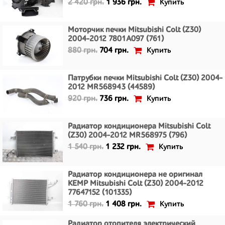
Купить
2 420 грн.
1 936 грн.
Моторчик печки Mitsubishi Colt (Z30)
2004-2012 7801A097 (761)
Купить
880 грн.
704 грн.
Патрубки печки Mitsubishi Colt (Z30) 2004-
2012 MR568943 (44589)
Купить
920 грн.
736 грн.
Радиатор кондиционера Mitsubishi Colt
(Z30) 2004-2012 MR568975 (796)
Купить
1 540 грн.
1 232 грн.
Радиатор кондиционера не оригинал
KEMP Mitsubishi Colt (Z30) 2004-2012
77647152 (101335)
Купить
1 760 грн.
1 408 грн.
Радиатор отопителя электрический