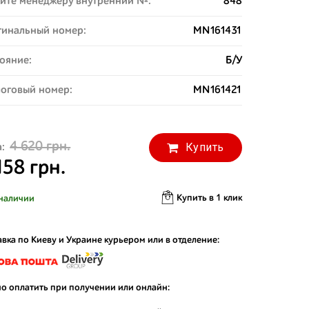
ите менеджеру внутренний №:
848
инальный номер:
MN161431
ояние:
Б/У
оговый номер:
MN161421
4 620 грн.
Купить
:
158 грн.
Купить в 1 клик
наличии
вка по Киеву и Украине курьером или в отделение:
о оплатить при получении или онлайн: