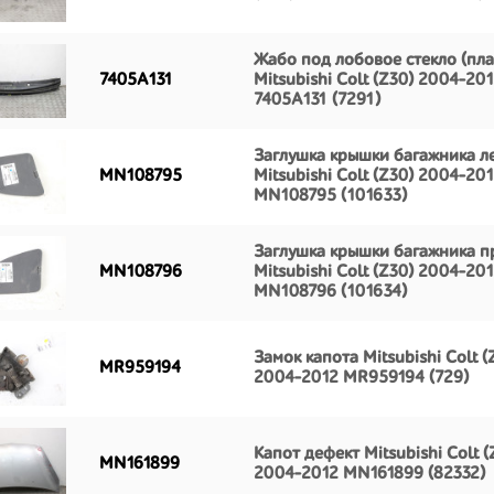
Жабо под лобовое стекло (пла
7405A131
Mitsubishi Colt (Z30) 2004-20
7405A131 (7291)
Заглушка крышки багажника л
MN108795
Mitsubishi Colt (Z30) 2004-20
MN108795 (101633)
Заглушка крышки багажника п
MN108796
Mitsubishi Colt (Z30) 2004-20
MN108796 (101634)
Замок капота Mitsubishi Colt (
MR959194
2004-2012 MR959194 (729)
Капот дефект Mitsubishi Colt (
MN161899
2004-2012 MN161899 (82332)