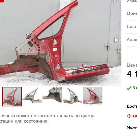
Укаж
Ориг
Сост
Анал
Цена
4 
В 
Доста
пчасти может не соответствовать по цвету,
ктации или состоянию
Можн