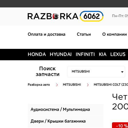
Пн-Пт: 0
Оплата и доставка
Статьи
О компании
HONDA
HYUNDAI
INFINITI
KIA
LEXUS
Поиск
запчасти
Разборка авто
MITSUBISHI
MITSUBISHI COLT (Z3
Чет
200
Аудиосистема / Мультимедиа
Двери / Крышки багажника
-10 %