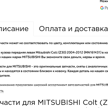
Можн
писание
Оплата и доставка
части может не соответствовать по цвету, комплектации или состоянию
 кузова передняя левая Mitsubishi Colt (Z30) 2004-2012 (MN161431) в 
 машин марки MITSUBISHI Вы экономите свои деньги, нервы и время.
асти для MITSUBISHI - это оригинальные запчасти, сняты с аналогичных
 и находятся в состоянии близком к новому. Каждая деталь на нашем 
дителя.
вниманию предлагаем широкий ассортимент автозапчастей для
MITSUBI
ем оригинальные и высококачественные запчасти, отказываясь от конт
уть
аши оптовые клиенты рекомендуют именно нашу разборку как надежног
части для MITSUBISHI Colt (
ти оптовую партию деталей для японских автомобилей, то консультант