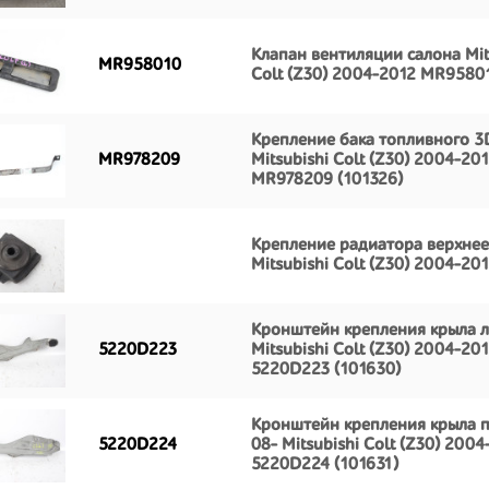
Клапан вентиляции салона Mit
MR958010
Colt (Z30) 2004-2012 MR9580
Крепление бака топливного 3
MR978209
Mitsubishi Colt (Z30) 2004-20
MR978209 (101326)
Крепление радиатора верхнее
Mitsubishi Colt (Z30) 2004-201
Кронштейн крепления крыла л
5220D223
Mitsubishi Colt (Z30) 2004-20
5220D223 (101630)
Кронштейн крепления крыла 
5220D224
08- Mitsubishi Colt (Z30) 2004
5220D224 (101631)