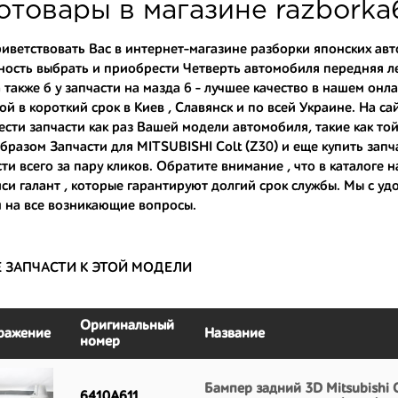
туют партию. Также мы поможем с правильным выбором по каталогу ав
отовары в магазине razbork
омплектующие для авто с разборки – хорошее решение. Ведь наши запч
иветствовать Вас в интернет-магазине разборки японских авт
ость выбрать и приобрести Четверть автомобиля передняя ле
ные по цене;
а также
б у запчасти на мазда 6
- лучшее качество в нашем онла
только с автомобилей, которые ездили по превосходным европейским и
ой в короткий срок в Киев , Славянск и по всей Украине. На с
сти запчасти как раз Вашей модели автомобиля, такие как
той
большой запас прочности и невыробатанный ресурс, и долго прослужат
бразом Запчасти для MITSUBISHI Colt (Z30) и еще
купить запч
ти всего за пару кликов. Обратите внимание , что в каталоге
си галант
, которые гарантируют долгий срок службы. Мы с у
 на все возникающие вопросы.
Е ЗАПЧАСТИ К ЭТОЙ МОДЕЛИ
Оригинальный
ражение
Название
номер
Бампер задний 3D Mitsubishi C
6410A611