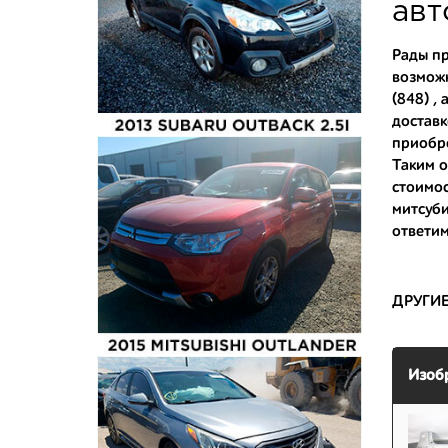
укомплек
авт
Купить к
Рады пр
возможн
- доступ
(848) , 
- сняты 
доставк
приобре
- имеют 
Таким о
стоимос
митсуби
ответим
ДРУГИ
Изоб