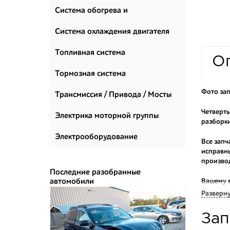
Система обогрева и
климатизации
Система охлаждения двигателя
Топливная система
О
Тормозная система
Фото зап
Трансмиссия / Привода / Мосты
Четверть
Электрика моторной группы
разборки
Электрооборудование
Все запч
исправны
произво
Последние разобранные
автомобили
Вашему 
Мы прода
Разверн
Многие н
Зап
приобрес