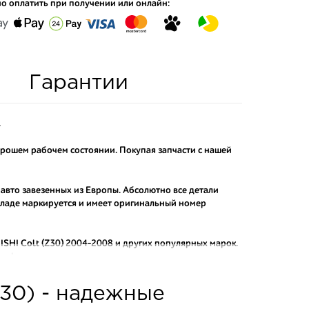
о оплатить при получении или онлайн:
Гарантии
.
хорошем рабочем состоянии. Покупая запчасти с нашей
 авто завезенных из Европы. Абсолютно все детали
складе маркируется и имеет оригинальный номер
SHI Colt (Z30) 2004-2008
и других популярных марок.
рафактных аналогов.
о и проверенного продавца. Если вам требуется
Z30) - надежные
ы нашего интернет-магазина подберут вам товар и