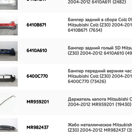
2004-2012 6410A611 (2482)
Бампер задний в сборе Colt 0
6410B671
Mitsubishi Colt (Z30) 2004-20
6410B671 (7654)
Бампер задний голый 5D Mitsu
6410A610
(Z30) 2004-2012 6410A610 (49
Бампер передний верхняя час
6400C770
Mitsubishi Colt (Z30) 2004-20
6400C770 (73426)
Держатель капота Mitsubishi C
MR959201
2004-2012 MR959201 (19430)
Жабо металлическое Mitsubish
MR982437
(Z30) 2004-2012 MR982437 (3