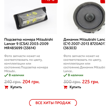
-15 %
-
Подсветка номера Mitsubishi
Динамик Mitsubishi Lanc
Lancer 9 (CSA) 2003-2009
(CY) 2007-2013 8720A01
MR485699 (33614)
(36303)
Фото запчасти может не
Фото запчасти может не
соответствовать по цвету,
соответствовать по цвету,
комплектации или
комплектации или
состоянию.Подсветка номера
состоянию.Динамик Mitsubis
Mitsubi..
Lance..
В наличии
В наличии
240 грн.
204 грн.
300 грн.
225 грн.
Купить
Купить
ВСЕ ХИТЫ ПРОДАЖ