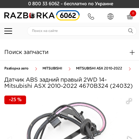
0 800 33 6062
- бесплатно по Украине
0
Поиск запчасти
Разборка авто
MITSUBISHI
MITSUBISHI ASX 2010-2022
Т
Датчик ABS задний правый 2WD 14-
Mitsubishi ASX 2010-2022 4670B324 (24032)
-25 %