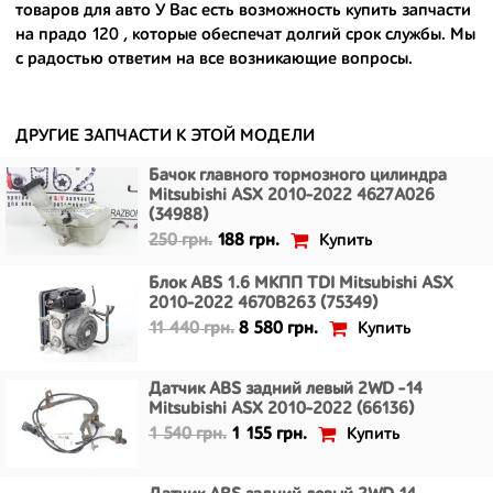
товаров для авто У Вас есть возможность
купить запчасти
- сняты только с автомобилей, которые ездили по превосходным
на прадо 120
, которые обеспечат долгий срок службы. Мы
европейским и японским дорогам;
с радостью ответим на все возникающие вопросы.
- имеют большой запас прочности и невыробатанный ресурс, и
долго прослужат вам.
ДРУГИЕ ЗАПЧАСТИ К ЭТОЙ МОДЕЛИ
Бачок главного тормозного цилиндра
Mitsubishi ASX 2010-2022 4627A026
(34988)
Купить
250 грн.
188 грн.
Блок ABS 1.6 МКПП TDI Mitsubishi ASX
2010-2022 4670B263 (75349)
Купить
11 440 грн.
8 580 грн.
Датчик ABS задний левый 2WD -14
Mitsubishi ASX 2010-2022 (66136)
Купить
1 540 грн.
1 155 грн.