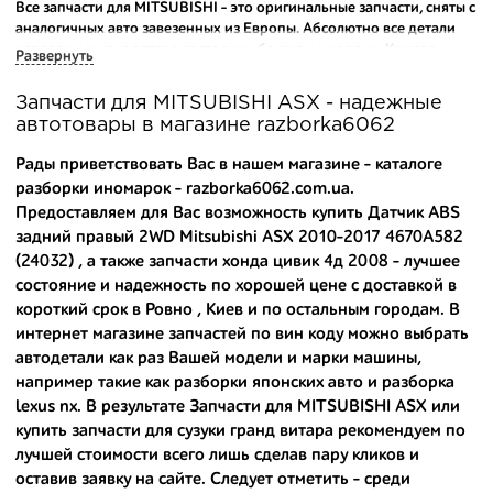
Все запчасти для MITSUBISHI - это оригинальные запчасти, сняты с
аналогичных авто завезенных из Европы. Абсолютно все детали
исправны и находятся в состоянии близком к новому. Каждая
Развернуть
деталь на нашем складе маркируется и имеет оригинальный номер
производителя.
Запчасти для MITSUBISHI ASX - надежные
автотовары в магазине razborka6062
Вашему вниманию предлагаем широкий ассортимент
автозапчастей для
MITSUBISHI ASX 2010-2022
и других
Рады приветствовать Вас в нашем магазине - каталоге
популярных марок. Мы продаем оригинальные и
разборки иномарок - razborka6062.com.ua.
высококачественные запчасти, отказываясь от контрафактных
Предоставляем для Вас возможность купить Датчик ABS
аналогов.
задний правый 2WD Mitsubishi ASX 2010-2017 4670A582
Многие наши оптовые клиенты рекомендуют именно нашу
(24032) , а также
запчасти хонда цивик 4д 2008
- лучшее
разборку как надежного и проверенного продавца. Если вам
состояние и надежность по хорошей цене с доставкой в
требуется приобрести оптовую партию деталей для японских
короткий срок в Ровно , Киев и по остальным городам. В
автомобилей, то консультанты нашего интернет-магазина
интернет магазине запчастей по вин коду можно выбрать
подберут вам товар и укомплектуют партию. Также мы поможем с
автодетали как раз Вашей модели и марки машины,
правильным выбором по каталогу автозапчастей.
например такие как
разборки японских авто
и
разборка
lexus nx
. В результате Запчасти для MITSUBISHI ASX или
Купить комплектующие для авто с разборки – хорошее решение.
Ведь наши запчасти:
купить запчасти для сузуки гранд витара
рекомендуем по
лучшей стоимости всего лишь сделав пару кликов и
- доступные по цене;
оставив заявку на сайте. Следует отметить - среди