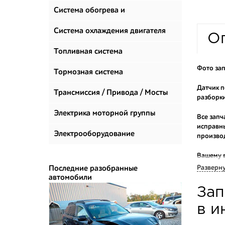
Система обогрева и
климатизации
Система охлаждения двигателя
О
Топливная система
Фото зап
Тормозная система
Датчик п
Трансмиссия / Привода / Мосты
разборки
Электрика моторной группы
Все запч
исправны
Электрооборудование
произво
Вашему 
продаем 
Разверн
Последние разобранные
автомобили
Многие н
Зап
приобрес
укомплек
в и
Купить к