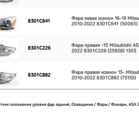
Фара левая ксенон 16-19 Mitsu
8301C641
2010-2022 8301C641 (50065)
Фара правая -15 Mitsubishi A
8301C226
2022 8301C226 (25928) 130$
Фара правая ксенон 15- Mitsu
8301C882
2010-2022 8301C882 (75155)
тчик положения уровня фар задний
,
Освещение / Фары / Фонари
,
ASX 