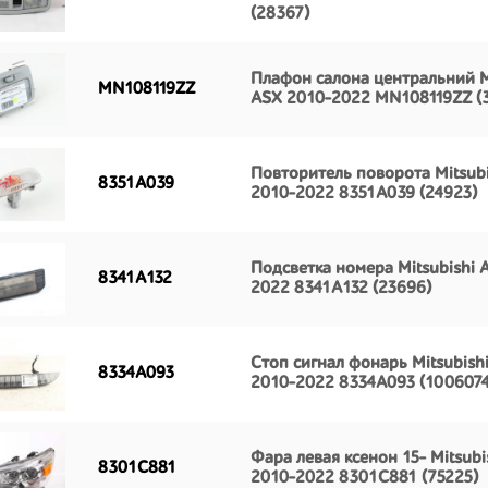
(28367)
Плафон салона центральний M
MN108119ZZ
ASX 2010-2022 MN108119ZZ (3
Повторитель поворота Mitsub
8351A039
2010-2022 8351A039 (24923)
Подсветка номера Mitsubishi 
8341A132
2022 8341A132 (23696)
Стоп сигнал фонарь Mitsubish
8334A093
2010-2022 8334A093 (1006074
Фара левая ксенон 15- Mitsubi
8301C881
2010-2022 8301C881 (75225)