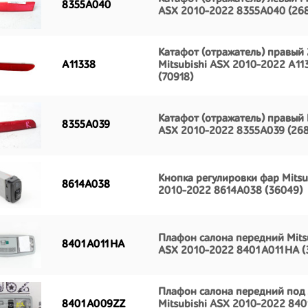
8355A040
ASX 2010-2022 8355A040 (26
Катафот (отражатель) правый 
A11338
Mitsubishi ASX 2010-2022 A11
(70918)
Катафот (отражатель) правый 
8355A039
ASX 2010-2022 8355A039 (26
Кнопка регулировки фар Mitsu
8614A038
2010-2022 8614A038 (36049)
Плафон салона передний Mits
8401A011HA
ASX 2010-2022 8401A011HA (
Плафон салона передний под
8401A009ZZ
Mitsubishi ASX 2010-2022 84