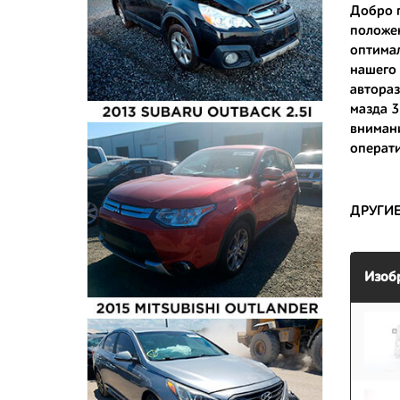
Добро п
положен
- доступ
оптимал
- сняты 
нашего 
автораз
- имеют 
мазда 3
внимани
операти
ДРУГИ
Изоб