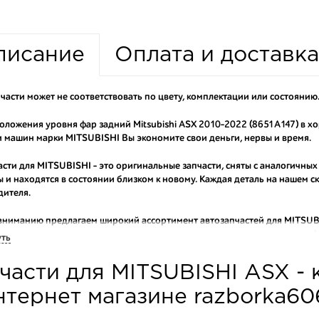
писание
Оплата и доставка
части может не соответствовать по цвету, комплектации или состоянию
оложения уровня фар задний Mitsubishi ASX 2010-2022 (8651A147) в х
 машин марки MITSUBISHI Вы экономите свои деньги, нервы и время.
асти для MITSUBISHI - это оригинальные запчасти, сняты с аналогичных
 и находятся в состоянии близком к новому. Каждая деталь на нашем 
дителя.
вниманию предлагаем широкий ассортимент автозапчастей для
MITSUB
оригинальные и высококачественные запчасти, отказываясь от контраф
уть
аши оптовые клиенты рекомендуют именно нашу разборку как надежног
части для MITSUBISHI ASX - 
ти оптовую партию деталей для японских автомобилей, то консультант
туют партию. Также мы поможем с правильным выбором по каталогу ав
нтернет магазине razborka60
омплектующие для авто с разборки – хорошее решение. Ведь наши запч