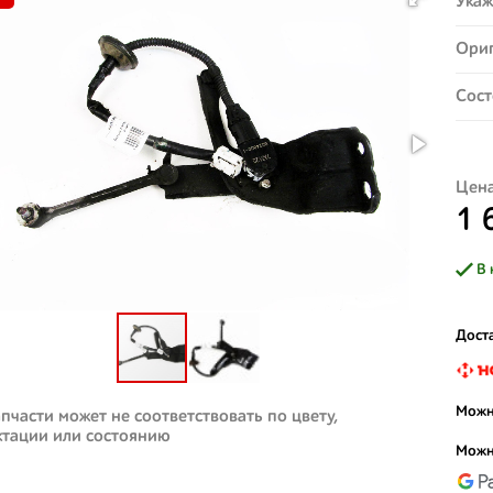
Укаж
Ориг
Сост
Цена
1 
В 
Доста
Можн
пчасти может не соответствовать по цвету,
ктации или состоянию
Можн