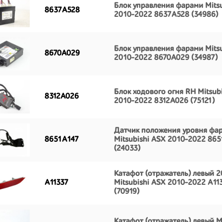
Блок управления фарами Mitsu
8637A528
2010-2022 8637A528 (34986)
Блок управления фарами Mitsu
8670A029
2010-2022 8670A029 (34987)
Блок ходового огня RH Mitsub
8312A026
2010-2022 8312A026 (75121)
Датчик положения уровня фа
8651A147
Mitsubishi ASX 2010-2022 86
(24033)
Катафот (отражатель) левый 2
A11337
Mitsubishi ASX 2010-2022 A11
(70919)
Катафот (отражатель) левый Mi