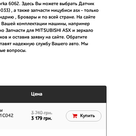
orka 6062. Здесь Вы можете выбрать Датчик
033) , а также
запчасти мицубиси asx
- только
ндрию , Бровары и по всей стране. На сайте
 японским дорогам;
ля Вашей комплектации машины, например
нно Запчасти для MITSUBISHI ASX и
зеркало
 вам.
ов и оставив заявку на сайте. Обратите
тавят надежную службу Вашего авто. Мы
ые вопросы.
Цена
ы
3 740 грн.
01C042
Купить
3 179 грн.