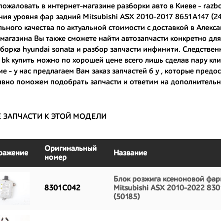
ожаловать в интернет-магазине разборки авто в Киеве - razb
ия уровня фар задний Mitsubishi ASX 2010-2017 8651A147 (24
ные по цене;
ьного качества по актуальной стоимости с доставкой в Алекса
только с автомобилей, которые ездили по превосходным европейским и
магазина Вы также сможете найти автозапчасти конкретно д
борка hyundai sonata
и
разбор запчасти инфинити
. Следстве
большой запас прочности и невыробатанный ресурс, и долго прослужат
 bk купить
можно по хорошей цене всего лишь сделав пару клик
е - у нас предлагаем Вам
заказ запчастей б у
, которые предос
вно поможем подобрать запчасти и ответим на дополнительн
Е ЗАПЧАСТИ К ЭТОЙ МОДЕЛИ
Оригинальный
ражение
Название
номер
Блок розжига ксеноновой фар
8301C042
Mitsubishi ASX 2010-2022 83
(50185)