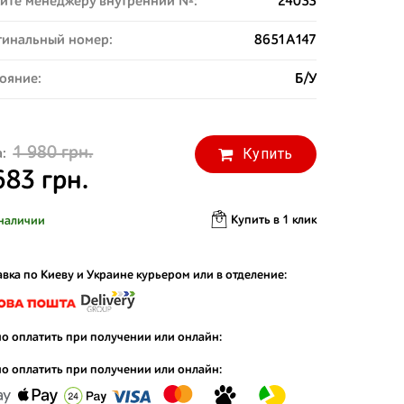
ите менеджеру внутренний №:
24033
инальный номер:
8651A147
ояние:
Б/У
1 980 грн.
Купить
:
683 грн.
Купить в 1 клик
наличии
вка по Киеву и Украине курьером или в отделение:
о оплатить при получении или онлайн:
о оплатить при получении или онлайн: