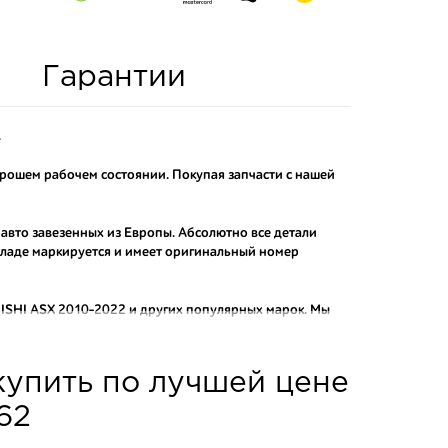
Гарантии
.
орошем рабочем состоянии. Покупая запчасти с нашей
 авто завезенных из Европы. Абсолютно все детали
складе маркируется и имеет оригинальный номер
ISHI ASX 2010-2022
и других популярных марок. Мы
актных аналогов.
о и проверенного продавца. Если вам требуется
купить по лучшей цене
ы нашего интернет-магазина подберут вам товар и
тозапчастей.
62
асти: