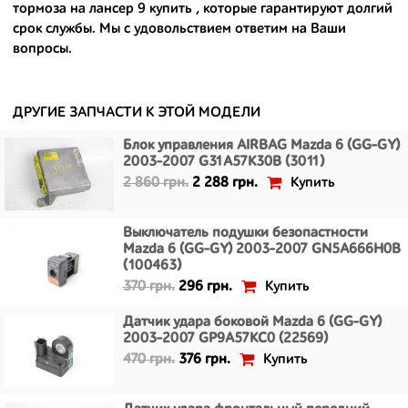
европейским и японским дорогам;
тормоза на лансер 9 купить
, которые гарантируют долгий
срок службы. Мы с удовольствием ответим на Ваши
- имеют большой запас прочности и невыробатанный ресурс, и
вопросы.
долго прослужат вам.
ДРУГИЕ ЗАПЧАСТИ К ЭТОЙ МОДЕЛИ
Блок управления AIRBAG Mazda 6 (GG-GY)
2003-2007 G31A57K30B (3011)
Купить
2 860 грн.
2 288 грн.
Выключатель подушки безопастности
Mazda 6 (GG-GY) 2003-2007 GN5A666H0B
(100463)
Купить
370 грн.
296 грн.
Датчик удара боковой Mazda 6 (GG-GY)
2003-2007 GP9A57KC0 (22569)
Купить
470 грн.
376 грн.