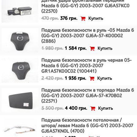
Датчик удара фронтальный передний
Mazda 6 (GG-GY) 2003-2007 GJ6A57KC0
(22570)
Купить
470 грн.
376 грн.
Подушка безопасности в руль -05 Mazda 6
(GG-GY) 2003-2007 GJ6A-57-K00D02
(2886)
Купить
1 980 грн.
1 584 грн.
Подушка безопасности в руль черная 05-
Mazda 6 (GG-GY) 2003-2007
GR1A57K00C02 (100441)
Купить
2 420 грн.
1 936 грн.
Подушка безопасности в торпедо Mazda 6
(GG-GY) 2003-2007 GJ6A-57-K70B02
(22571)
Купить
5 500 грн.
4 400 грн.
Подушка безопасности потолочная /
штора/ левая Mazda 6 (GG-GY) 2003-2007
GJ6A57KN0L (4700)