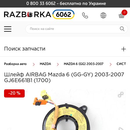
0 800 33 6062
- бесплатно по Украине
0
Поиск запчасти
Разборка авто
MAZDA
MAZDA 6 (GG) 2003-2007
СИСТЕМ
Шлейф AIRBAG Mazda 6 (GG-GY) 2003-2007
GJ6E661B1 (1700)
-20 %