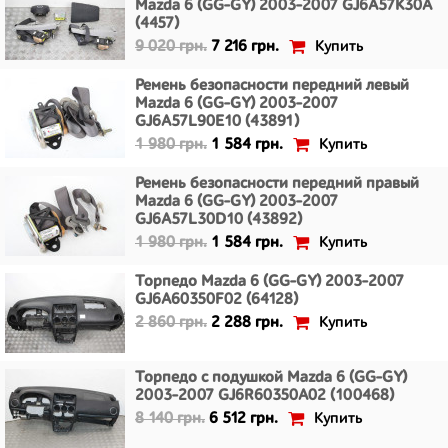
Mazda 6 (GG-GY) 2003-2007 GJ6A57K30A
(4457)
Купить
9 020 грн.
7 216 грн.
Ремень безопасности передний левый
Mazda 6 (GG-GY) 2003-2007
GJ6A57L90E10 (43891)
Купить
1 980 грн.
1 584 грн.
Ремень безопасности передний правый
Mazda 6 (GG-GY) 2003-2007
GJ6A57L30D10 (43892)
Купить
1 980 грн.
1 584 грн.
Торпедо Mazda 6 (GG-GY) 2003-2007
GJ6A60350F02 (64128)
Купить
2 860 грн.
2 288 грн.
Торпедо с подушкой Mazda 6 (GG-GY)
2003-2007 GJ6R60350A02 (100468)
Купить
8 140 грн.
6 512 грн.