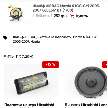
Шлейф AIRBAG Mazda 6 (GG-GY) 2003-
2007 GJ6E661B1 (1700)
Купить
1 540 грн.
1 232 грн.
Шлейф AIRBAG
,
Система безопасности
,
Mazda 6 (GG-GY)
2003-2007
,
Mazda
Хиты продаж
-15 %
-
Подсветка номера Mitsubishi
Динамик Mitsubishi Lanc