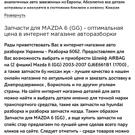
аналогичных авто завезенных из Европы. Абсолютно все детали
исправны и находятся в состоянии близком к новому. Каждая
деталь на нашем складе маркируется и имеет оригинальный номер
Развернуть
производителя.
Запчасти для MAZDA 6 (GG) - оптимальная
Вашему вниманию предлагаем широкий ассортимент
цена в интернет магазине авторазборки
автозапчастей для
MAZDA 6 (GG) 2003-2007
и других популярных
марок. Мы продаем оригинальные и высококачественные запчасти,
Рады приветствовать Вас в интернет-магазине авто
отказываясь от контрафактных аналогов.
разборки Украины - Разборка 6062. Предоставляем для
Вас возможность выбрать и приобрести Шлейф AIRBAG
Многие наши оптовые клиенты рекомендуют именно нашу
на (2 фишки) Mazda 6 (GG) 2003-2007 GJ6E661B1 (1700) ,
разборку как надежного и проверенного продавца. Если вам
требуется приобрести оптовую партию деталей для японских
а также
запчасти бу ниссан жук
- лучшее качество в нашем
автомобилей, то консультанты нашего интернет-магазина
онлайн магазине по актуальной цене и заказать доставку в
подберут вам товар и укомплектуют партию. Также мы поможем с
Днепродзержинск , Борисполь и по другим уголкам
правильным выбором по каталогу автозапчастей.
страны. На сайте интернет магазина деталей для авто
можно найти и выбрать детали именно для точной марки
Купить комплектующие для авто с разборки – хорошее решение.
транспортного средства, такие как
запчасти на hyundai
Ведь наши запчасти:
разборка
и
разборка запчасти мазда
. Таким образом
- доступные по цене;
Запчасти для MAZDA 6 (GG) , а еще
купить запчасти на
спейс стар
предлагаем по лучшей цене сделав всего пару
- сняты только с автомобилей, которые ездили по превосходным
кликов на сайте. Следует отметить - среди товаров можно