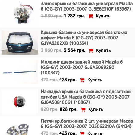
Замок крышки багажника универсал Mazda
6 (GG-GY) 2003-2007 GJ5E62310F (63967)
Купить
1 980 грн.
1 782 грн.
Крышка багажника универсал без стекла
дефект Mazda 6 (GG-GY) 2003-2007
GJYA6202XB (100334)
Купить
3 960 грн.
3 564 грн.
Молдинг двери задней левой Mazda 6
(GG-GY) 2003-2007 GJ6A5069280
(100347)
Купить
470 грн.
423 грн.
Накладка крышки багажника с подсветкой
хэтчбек USA Mazda 6 (GG-GY) 2003-2007
GJ6A50810C61 (10867)
Купить
920 грн.
828 грн.
Петли кр.багажника 2 шт. универсал Mazda
6 (GG-GY) 2003-2007 D35062210A (64134)
Купить
470 грн.
423 грн.