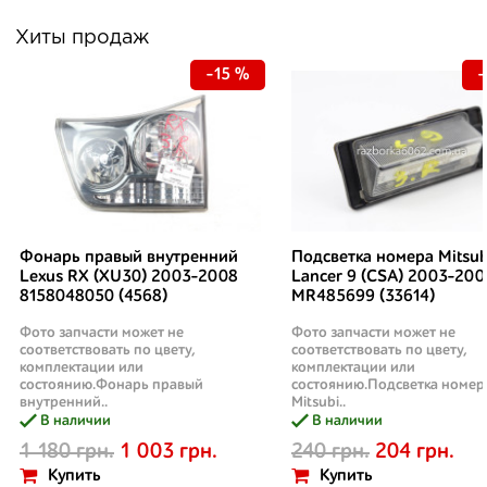
Хиты продаж
-15 %
-
Фонарь правый внутренний
Подсветка номера Mitsub
Lexus RX (XU30) 2003-2008
Lancer 9 (CSA) 2003-200
8158048050 (4568)
MR485699 (33614)
Фото запчасти может не
Фото запчасти может не
соответствовать по цвету,
соответствовать по цвету,
комплектации или
комплектации или
состоянию.Фонарь правый
состоянию.Подсветка номер
внутренний..
Mitsubi..
В наличии
В наличии
1 180 грн.
1 003 грн.
240 грн.
204 грн.
Купить
Купить