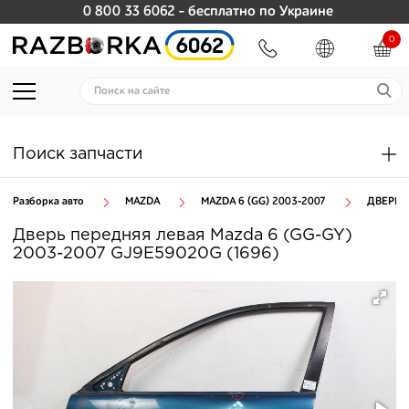
0 800 33 6062
- бесплатно по Украине
0
Поиск запчасти
Разборка авто
MAZDA
MAZDA 6 (GG) 2003-2007
ДВЕРИ 
Дверь передняя левая Mazda 6 (GG-GY)
2003-2007 GJ9E59020G (1696)