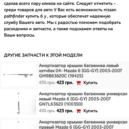
сделав всего пару кликов на сайте. Следует отметить -
- сняты только с автомобилей, которые ездили по превосходным
среди товаров для авто У Вас есть возможность
nissan
европейским и японским дорогам;
pathfinder купить б у
, которые обеспечат надежную
службу Вашего авто. Мы с радостью поможем подобрать
- имеют большой запас прочности и невыробатанный ресурс, и
расходники и запчасти, а также подскажем ответы на
долго прослужат вам.
Ваши вопросы.
ДРУГИЕ ЗАПЧАСТИ К ЭТОЙ МОДЕЛИ
Амортизатор крышки багажника левый
хэтчбек 04- Mazda 6 (GG-GY) 2003-2007
GM9B63620C (19425)
Купить
470 грн.
423 грн.
Амортизатор крышки багажника универсал
левый Mazda 6 (GG-GY) 2003-2007
GN7L63620 (100350)
Купить
470 грн.
423 грн.
Амортизатор крышки багажника универсал
правый Mazda 6 (GG-GY) 2003-2007