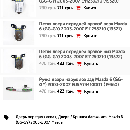
(GG-GY) 2003-2007 E11259210 (19520)
Купить
790 грн.
711 грн.
Петля двери передней правой верх Mazda
6 (GG-GY) 2003-2007 E11258210 (19521)
Купить
790 грн.
711 грн.
Петля двери передней правой низ Mazda
6 (GG-GY) 2003-2007 E11259210 (19522)
Купить
470 грн.
423 грн.
Ручка двери наруж лев зад Mazda 6 (GG-
GY) 2003-2007 GJ6A73410D01 (19360)
Купить
470 грн.
423 грн.
Дверь передняя левая
,
Двери / Крышки багажника
,
Mazda 6
(GG-GY) 2003-2007
,
Mazda