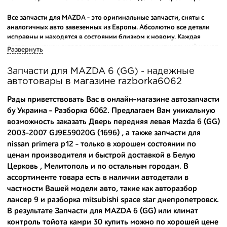
Все запчасти для MAZDA - это оригинальные запчасти, сняты с
аналогичных авто завезенных из Европы. Абсолютно все детали
исправны и находятся в состоянии близком к новому. Каждая
деталь на нашем складе маркируется и имеет оригинальный номер
Развернуть
производителя.
Запчасти для MAZDA 6 (GG) - надежные
Вашему вниманию предлагаем широкий ассортимент
автотовары в магазине razborka6062
автозапчастей для
MAZDA 6 (GG) 2003-2007
и других популярных
марок. Мы продаем оригинальные и высококачественные запчасти,
Рады приветствовать Вас в онлайн-магазине автозапчасти
отказываясь от контрафактных аналогов.
бу Украина - Разборка 6062. Предлагаем Вам уникальную
возможность заказать Дверь передняя левая Mazda 6 (GG)
Многие наши оптовые клиенты рекомендуют именно нашу
2003-2007 GJ9E59020G (1696) , а также
запчасти для
разборку как надежного и проверенного продавца. Если вам
требуется приобрести оптовую партию деталей для японских
nissan primera p12
- только в хорошем состоянии по
автомобилей, то консультанты нашего интернет-магазина
ценам производителя и быстрой доставкой в Белую
подберут вам товар и укомплектуют партию. Также мы поможем с
Церковь , Мелитополь и по остальным городам. В
правильным выбором по каталогу автозапчастей.
ассортименте товара есть в наличии автодетали в
частности Вашей модели авто, такие как
авторазбор
Купить комплектующие для авто с разборки – хорошее решение.
лансер 9
и
разборка mitsubishi space star днепропетровск
.
Ведь наши запчасти:
В результате Запчасти для MAZDA 6 (GG) или
климат
- доступные по цене;
контроль тойота камри 30 купить
можно по хорошей цене