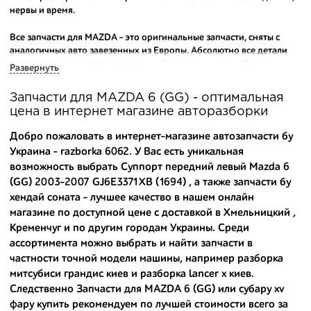
нервы и время.
Все запчасти для MAZDA - это оригинальные запчасти, сняты с
аналогичных авто завезенных из Европы. Абсолютно все детали
исправны и находятся в состоянии близком к новому. Каждая
Развернуть
деталь на нашем складе маркируется и имеет оригинальный номер
производителя.
Запчасти для MAZDA 6 (GG) - оптимальная
цена в интернет магазине авторазборки
Вашему вниманию предлагаем широкий ассортимент
автозапчастей для
MAZDA 6 (GG) 2003-2007
и других популярных
Добро пожаловать в интернет-магазине автозапчасти бу
марок. Мы продаем оригинальные и высококачественные запчасти,
Украина - razborka 6062. У Вас есть уникальная
отказываясь от контрафактных аналогов.
возможность выбрать Суппорт передний левый Mazda 6
(GG) 2003-2007 GJ6E3371XB (1694) , а также
запчасти бу
Многие наши оптовые клиенты рекомендуют именно нашу
разборку как надежного и проверенного продавца. Если вам
хендай соната
- лучшее качество в нашем онлайн
требуется приобрести оптовую партию деталей для японских
магазине по доступной цене с доставкой в Хмельницкий ,
автомобилей, то консультанты нашего интернет-магазина
Кременчуг и по другим городам Украины. Среди
подберут вам товар и укомплектуют партию. Также мы поможем с
ассортимента можно выбрать и найти запчасти в
правильным выбором по каталогу автозапчастей.
частности точной модели машины, например
разборка
митсубиси грандис киев
и
разборка lancer x киев
.
Купить комплектующие для авто с разборки – хорошее решение.
Следственно Запчасти для MAZDA 6 (GG) или
субару xv
Ведь наши запчасти:
фару купить
рекомендуем по лучшей стоимости всего за