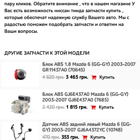
- доступные по цене;
пару кликов. Обратите внимание , что в нашем магазине У
Вас есть возможность
ниссан тиида запчасти купить
,
- сняты только с автомобилей, которые ездили по превосходным
которые обеспечат надежную службу Вашего авто. Мы с
европейским и японским дорогам;
радостью поможем подобрать запчасти и ответим на
Ваши вопросы.
- имеют большой запас прочности и невыробатанный ресурс, и
долго прослужат вам.
ДРУГИЕ ЗАПЧАСТИ К ЭТОЙ МОДЕЛИ
Блок ABS 1.8 Mazda 6 (GG-GY) 2003-2007
GR11437A0 (70645)
Купить
4 620 грн.
3 465 грн.
Блок ABS GJ6E437A0 Mazda 6 (GG-GY)
2003-2007 GJ6E437A0 (7685)
Купить
2 420 грн.
1 815 грн.
Датчик ABS задний левый Mazda 6 (GG-
GY) 2003-2007 GJ6A4372YC (10748)
Купить
470 грн.
353 грн.