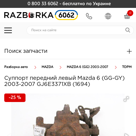
0 800 33 6062
- бесплатно по Украине
0
Поиск запчасти
Разборка авто
MAZDA
MAZDA 6 (GG) 2003-2007
ТОРМОЗ
Суппорт передний левый Mazda 6 (GG-GY)
2003-2007 GJ6E3371XB (1694)
-25 %