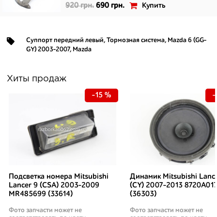
Купить
920 грн.
690 грн.
Суппорт передний левый
,
Тормозная система
,
Mazda 6 (GG-
GY) 2003-2007
,
Mazda
Хиты продаж
-15 %
-
Подсветка номера Mitsubishi
Динамик Mitsubishi Lanc
Lancer 9 (CSA) 2003-2009
(CY) 2007-2013 8720A01
MR485699 (33614)
(36303)
Фото запчасти может не
Фото запчасти может не