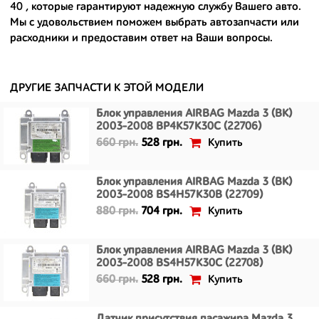
- сняты только с автомобилей, которые ездили по превосходным
40
, которые гарантируют надежную службу Вашего авто.
европейским и японским дорогам;
Мы с удовольствием поможем выбрать автозапчасти или
расходники и предоставим ответ на Ваши вопросы.
- имеют большой запас прочности и невыробатанный ресурс, и
долго прослужат вам.
ДРУГИЕ ЗАПЧАСТИ К ЭТОЙ МОДЕЛИ
Блок управления AIRBAG Mazda 3 (BK)
2003-2008 BP4K57K30C (22706)
Купить
660 грн.
528 грн.
Блок управления AIRBAG Mazda 3 (BK)
2003-2008 BS4H57K30B (22709)
Купить
880 грн.
704 грн.
Блок управления AIRBAG Mazda 3 (BK)
2003-2008 BS4H57K30C (22708)
Купить
660 грн.
528 грн.