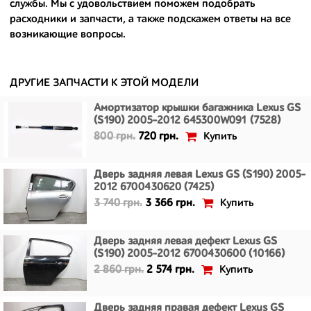
службы. Мы с удовольствием поможем подобрать
- имеют большой запас прочности и невыробатанный ресурс, и
расходники и запчасти, а также подскажем ответы на все
долго прослужат вам.
возникающие вопросы.
ДРУГИЕ ЗАПЧАСТИ К ЭТОЙ МОДЕЛИ
Амортизатор крышки багажника Lexus GS
(S190) 2005-2012 645300W091 (7528)
Купить
800 грн.
720 грн.
Дверь задняя левая Lexus GS (S190) 2005-
2012 6700430620 (7425)
Купить
3 740 грн.
3 366 грн.
Дверь задняя левая дефект Lexus GS
(S190) 2005-2012 6700430600 (10166)
Купить
2 860 грн.
2 574 грн.
Дверь задняя правая дефект Lexus GS