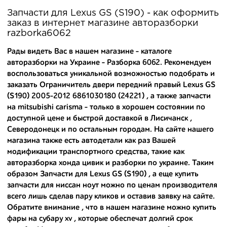
производителя.
Запчасти для Lexus GS (S190) - как оформить
заказ в интернет магазине авторазборки
Вашему вниманию предлагаем широкий ассортимент
razborka6062
автозапчастей для
Lexus GS (S190) 2005-2012
и других
популярных марок. Мы продаем оригинальные и
Рады видеть Вас в нашем магазине - каталоге
высококачественные запчасти, отказываясь от контрафактных
авторазборки на Украине - Разборка 6062. Рекомендуем
аналогов.
воспользоваться уникальной возможностью подобрать и
заказать Ограничитель двери передний правый Lexus GS
Многие наши оптовые клиенты рекомендуют именно нашу
разборку как надежного и проверенного продавца. Если вам
(S190) 2005-2012 6861030180 (24221) , а также
запчасти
требуется приобрести оптовую партию деталей для японских
на mitsubishi carisma
- только в хорошем состоянии по
автомобилей, то консультанты нашего интернет-магазина
доступной цене и быстрой доставкой в Лисичанск ,
подберут вам товар и укомплектуют партию. Также мы поможем с
Северодонецк и по остальным городам. На сайте нашего
правильным выбором по каталогу автозапчастей.
магазина также есть автодетали как раз Вашей
модификации транспортного средства, такие как
Купить комплектующие для авто с разборки – хорошее решение.
авторазборка хонда цивик
и
разборки по украине
. Таким
Ведь наши запчасти:
образом Запчасти для Lexus GS (S190) , а еще
купить
- доступные по цене;
запчасти для ниссан ноут
можно по ценам производителя
всего лишь сделав пару кликов и оставив заявку на сайте.
- сняты только с автомобилей, которые ездили по превосходным
Обратите внимание , что в нашем магазине можно
купить
европейским и японским дорогам;
фары на субару xv
, которые обеспечат долгий срок