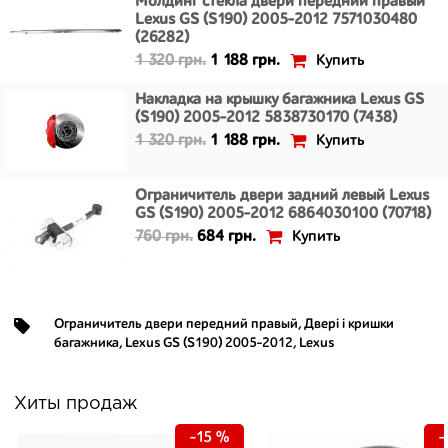
Молдинг стекла двери передний правый
Lexus GS (S190) 2005-2012 7571030480
(26282)
Купить
1 320 грн.
1 188 грн.
Накладка на крышку багажника Lexus GS
(S190) 2005-2012 5838730170 (7438)
Купить
1 320 грн.
1 188 грн.
Ограничитель двери задний левый Lexus
GS (S190) 2005-2012 6864030100 (70718)
Купить
760 грн.
684 грн.
Ограничитель двери передний правый
,
Двері і кришки
багажника
,
Lexus GS (S190) 2005-2012
,
Lexus
Хиты продаж
-15 %
-