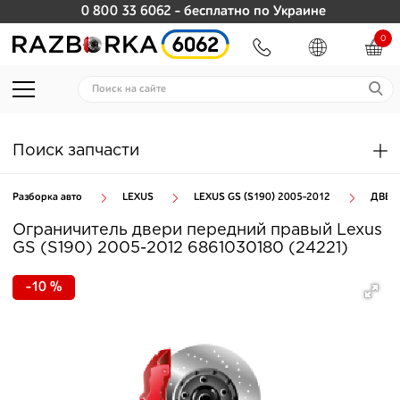
0 800 33 6062
- бесплатно по Украине
0
Поиск запчасти
Разборка авто
LEXUS
LEXUS GS (S190) 2005-2012
ДВЕР
Ограничитель двери передний правый Lexus
GS (S190) 2005-2012 6861030180 (24221)
-10 %