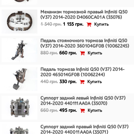
Механизм тормозной правый Infiniti Q50
(V37) 2014-2020 D4060CA01A (35076)
Купить
1 540 грн.
1 155 грн.
Педаль стояночного тормоза Infiniti Q50
(V37) 2014-2020 360104GF0B (10062245)
Купить
880 грн.
660 грн.
Педаль тормоза Infiniti Q50 (V37) 2014-
2020 465014GF0B (10062244)
Купить
440 грн.
330 грн.
Суппорт задний левый Infiniti Q50 (V37)
2014-2020 440111AA0A (35070)
Купить
660 грн.
495 грн.
Суппорт задний правый Infiniti Q50 (V37)
2014-2020 440011AA0A (35071)