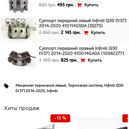
Купить
660 грн.
495 грн.
Суппорт передний левый Infiniti Q50 (V37)
2014-2020 410114GS0A (35275)
Купить
2 860 грн.
2 145 грн.
Суппорт передний правый Infiniti Q50
(V37) 2014-2020 410014GA0A (10062277)
Купить
1 100 грн.
825 грн.
Механизм тормозной левый
,
Тормозная система
,
Infiniti Q50
(V37) 2014-2020
,
Infiniti
Хиты продаж
-15 %
-