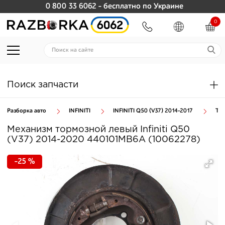
0 800 33 6062
- бесплатно по Украине
0
Поиск запчасти
Разборка авто
INFINITI
INFINITI Q50 (V37) 2014-2017
ТО
Механизм тормозной левый Infiniti Q50
(V37) 2014-2020 440101MB6A (10062278)
-25 %