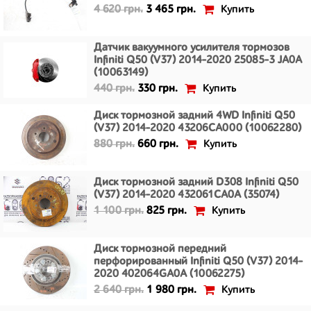
Купить
4 620 грн.
3 465 грн.
Датчик вакуумного усилителя тормозов
Infiniti Q50 (V37) 2014-2020 25085-3 JA0A
(10063149)
Купить
440 грн.
330 грн.
Диск тормозной задний 4WD Infiniti Q50
(V37) 2014-2020 43206CA000 (10062280)
Купить
880 грн.
660 грн.
Диск тормозной задний D308 Infiniti Q50
(V37) 2014-2020 432061CA0A (35074)
Купить
1 100 грн.
825 грн.
Диск тормозной передний
перфорированный Infiniti Q50 (V37) 2014-
2020 402064GA0A (10062275)
Купить
2 640 грн.
1 980 грн.