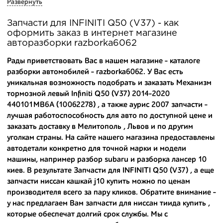
Развернуть
деталь на нашем складе маркируется и имеет оригинальный номер
производителя.
Запчасти для INFINITI Q50 (V37) - как
оформить заказ в интернет магазине
Вашему вниманию предлагаем широкий ассортимент
авторазборки razborka6062
автозапчастей для
INFINITI Q50 (V37) 2014-2017
и других
популярных марок. Мы продаем оригинальные и
Рады приветствовать Вас в нашем магазине - каталоге
высококачественные запчасти, отказываясь от контрафактных
разборки автомобилей - razborka6062. У Вас есть
аналогов.
уникальная возможность подобрать и заказать Механизм
тормозной левый Infiniti Q50 (V37) 2014-2020
Многие наши оптовые клиенты рекомендуют именно нашу
разборку как надежного и проверенного продавца. Если вам
440101MB6A (10062278) , а также
аурис 2007 запчасти
-
требуется приобрести оптовую партию деталей для японских
лучшая работоспособность для авто по доступной цене и
автомобилей, то консультанты нашего интернет-магазина
заказать доставку в Мелитополь , Львов и по другим
подберут вам товар и укомплектуют партию. Также мы поможем с
уголкам страны. На сайте нашего магазина предоставлены
правильным выбором по каталогу автозапчастей.
автодетали конкретно для точной марки и модели
машины, например
разбор subaru
и
разборка лансер 10
Купить комплектующие для авто с разборки – хорошее решение.
киев
. В результате Запчасти для INFINITI Q50 (V37) , а еще
Ведь наши запчасти:
запчасти ниссан кашкай j10 купить
можно по ценам
- доступные по цене;
производителя всего за пару кликов. Обратите внимание -
у нас предлагаем Вам
запчасти для ниссан тиида купить
,
- сняты только с автомобилей, которые ездили по превосходным
которые обеспечат долгий срок службы. Мы с
европейским и японским дорогам;