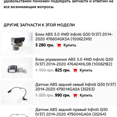
удовольствием поможем подобрать запчасти и ответим на
все возникающие вопросы.
- имеют большой запас прочности и невыробатанный ресурс, и
долго прослужат вам.
ДРУГИЕ ЗАПЧАСТИ К ЭТОЙ МОДЕЛИ
Блок ABS 3.0 4WD Infiniti Q50 (V37) 2014-
2020 476604GK5A (10062249)
Купить
5 280 грн.
Блок управления ABS 3.0 4WD Infiniti Q50
(V37) 2014-2020 476A04HL0B (10062182)
Купить
1 100 грн.
825 грн.
Датчик ABS задний левый Infiniti Q50 (V37)
2014-2020 479014GA0A (35263)
Купить
1 320 грн.
990 грн.
Датчик ABS задний правый Infiniti Q50
(V37) 2014-2020 479004GA0A (35264)