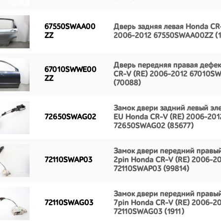
67550SWAA00
Дверь задняя левая Honda CR
ZZ
2006-2012 67550SWAA00ZZ (1
Дверь передняя правая дефе
67010SWWE00
CR-V (RE) 2006-2012 67010
ZZ
(70088)
Замок двери задний левый эле
72650SWAG02
EU Honda CR-V (RE) 2006-201
72650SWAG02 (85677)
Замок двери передний правый
72110SWAP03
2pin Honda CR-V (RE) 2006-2
72110SWAP03 (99814)
Замок двери передний правый
72110SWAG03
7pin Honda CR-V (RE) 2006-2
72110SWAG03 (1911)