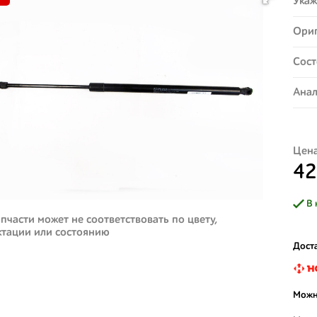
Укаж
Ориг
Сост
Анал
Цена
42
В 
пчасти может не соответствовать по цвету,
ктации или состоянию
Доста
Можн