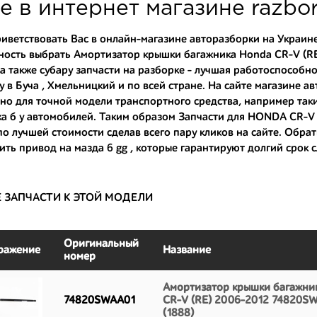
туют партию. Также мы поможем с правильным выбором по каталогу ав
е в интернет магазине razbo
омплектующие для авто с разборки – хорошее решение. Ведь наши запч
иветствовать Вас в онлайн-магазине авторазборки на Украине
ность выбрать Амортизатор крышки багажника Honda CR-V (
ные по цене;
 а также
субару запчасти на разборке
- лучшая работоспособнос
только с автомобилей, которые ездили по превосходным европейским и
у в Буча , Хмельницкий и по всей стране. На сайте магазине а
но для точной модели транспортного средства, например так
большой запас прочности и невыробатанный ресурс, и долго прослужат
а б у автомобилей
. Таким образом Запчасти для HONDA CR-V 
о лучшей стоимости сделав всего пару кликов на сайте. Обрат
ить привод на мазда 6 gg
, которые гарантируют долгий срок 
Е ЗАПЧАСТИ К ЭТОЙ МОДЕЛИ
Оригинальный
ражение
Название
номер
Амортизатор крышки багажни
74820SWAA01
CR-V (RE) 2006-2012 74820S
(1888)