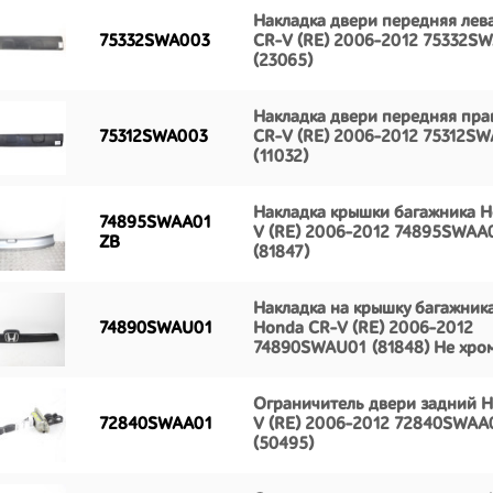
Накладка двери передняя лев
75332SWA003
CR-V (RE) 2006-2012 75332S
(23065)
Накладка двери передняя пра
75312SWA003
CR-V (RE) 2006-2012 75312S
(11032)
Накладка крышки багажника H
74895SWAA01
V (RE) 2006-2012 74895SWAA
ZB
(81847)
Накладка на крышку багажник
74890SWAU01
Honda CR-V (RE) 2006-2012
74890SWAU01 (81848) Не хро
Ограничитель двери задний 
72840SWAA01
V (RE) 2006-2012 72840SWAA
(50495)