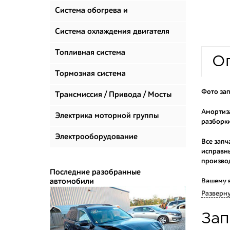
Система обогрева и
климатизации
Система охлаждения двигателя
Топливная система
О
Тормозная система
Фото зап
Трансмиссия / Привода / Мосты
Амортиза
Электрика моторной группы
разборки
Электрооборудование
Все запч
исправны
произво
Последние разобранные
автомобили
Вашему 
продаем 
Разверн
Многие н
Зап
приобрес