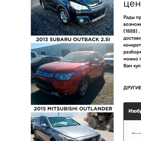
укомплек
цен
Купить к
Рады пр
возмож
- доступ
(1888) ,
- сняты 
доставк
конкрет
- имеют 
разборк
можно п
Вам
куп
ДРУГИ
Изоб