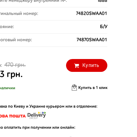
ите менеджеру внутренний №:
1888
инальный номер:
74820SWAA01
ояние:
Б/У
оговый номер:
74870SWAA01
470 грн.
Купить
:
3 грн.
Купить в 1 клик
наличии
вка по Киеву и Украине курьером или в отделение:
о оплатить при получении или онлайн: