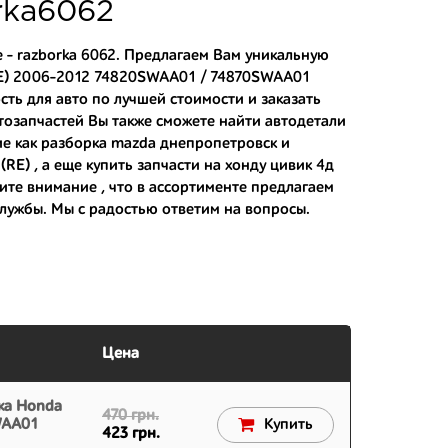
тозапчастей.
rka6062
асти:
 - razborka 6062. Предлагаем Вам уникальную
RE) 2006-2012 74820SWAA01 / 74870SWAA01
ть для авто по лучшей стоимости и заказать
 японским дорогам;
втозапчастей Вы также сможете найти автодетали
ие как
разборка mazda днепропетровск
и
 вам.
(RE) , а еще
купить запчасти на хонду цивик 4д
ите внимание , что в ассортименте предлагаем
службы. Мы с радостью ответим на вопросы.
Цена
ка Honda
470 грн.
WAA01
Купить
423 грн.