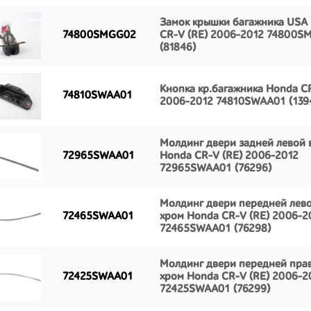
Замок крышки багажника USA
74800SMGG02
CR-V (RE) 2006-2012 74800
(81846)
Кнопка кр.багажника Honda CR
74810SWAA01
2006-2012 74810SWAA01 (139
Молдинг двери задней левой 
72965SWAA01
Honda CR-V (RE) 2006-2012
72965SWAA01 (76296)
Молдинг двери передней лево
72465SWAA01
хром Honda CR-V (RE) 2006-2
72465SWAA01 (76298)
Молдинг двери передней пра
72425SWAA01
хром Honda CR-V (RE) 2006-2
72425SWAA01 (76299)