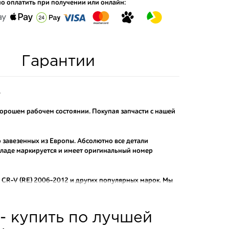
о оплатить при получении или онлайн:
Гарантии
.
орошем рабочем состоянии. Покупая запчасти с нашей
о завезенных из Европы. Абсолютно все детали
складе маркируется и имеет оригинальный номер
CR-V (RE) 2006-2012
и других популярных марок. Мы
актных аналогов.
о и проверенного продавца. Если вам требуется
- купить по лучшей
ы нашего интернет-магазина подберут вам товар и