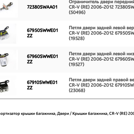
Ограничитель двери передни
72380SWAA01
CR-V (RE) 2006-2012 72380S
(50496)
Петля двери задней левой ве
67950SWWE01
CR-V (RE) 2006-2012 67950
ZZ
(19528)
Петля двери задней левой ни
67960SWWE01
CR-V (RE) 2006-2012 67960
ZZ
(19527)
Петля двери задней правой в
67910SWWE01
CR-V (RE) 2006-2012 67910S
ZZ
(23068)
ортизатор крышки багажника
,
Двери / Крышки багажника
,
CR-V (RE) 20