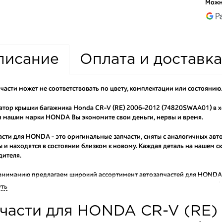
Можн
писание
Оплата и доставка
части может не соответствовать по цвету, комплектации или состоянию
тор крышки багажника Honda CR-V (RE) 2006-2012 (74820SWAA01) в х
 машин марки HONDA Вы экономите свои деньги, нервы и время.
асти для HONDA - это оригинальные запчасти, сняты с аналогичных авт
 и находятся в состоянии близком к новому. Каждая деталь на нашем 
дителя.
вниманию предлагаем широкий ассортимент автозапчастей для
HONDA 
оригинальные и высококачественные запчасти, отказываясь от контраф
уть
аши оптовые клиенты рекомендуют именно нашу разборку как надежног
части для HONDA CR-V (RE) 
ти оптовую партию деталей для японских автомобилей, то консультант