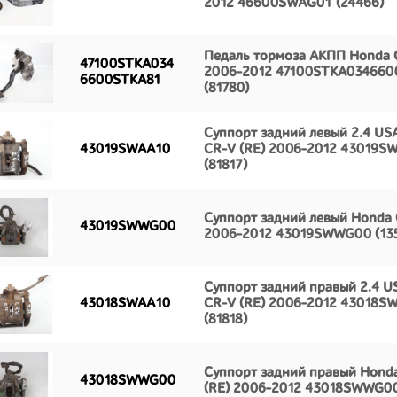
2012 46600SWAG01 (24466)
Педаль тормоза АКПП Honda 
47100STKA034
2006-2012 47100STKA034660
6600STKA81
(81780)
Суппорт задний левый 2.4 US
43019SWAA10
CR-V (RE) 2006-2012 43019S
(81817)
Суппорт задний левый Honda 
43019SWWG00
2006-2012 43019SWWG00 (13
Суппорт задний правый 2.4 U
43018SWAA10
CR-V (RE) 2006-2012 43018S
(81818)
Суппорт задний правый Hond
43018SWWG00
(RE) 2006-2012 43018SWWG00