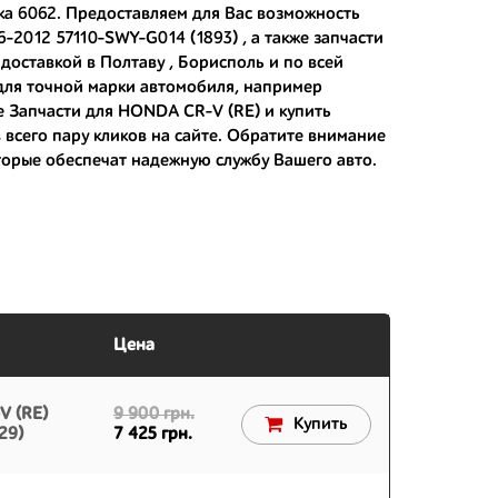
рка 6062. Предоставляем для Вас возможность
-2012 57110-SWY-G014 (1893) , а также
запчасти
доставкой в Полтаву , Борисполь и по всей
 японским дорогам;
 для точной марки автомобиля, например
те Запчасти для HONDA CR-V (RE) и
купить
 вам.
всего пару кликов на сайте. Обратите внимание
торые обеспечат надежную службу Вашего авто.
Цена
V (RE)
9 900 грн.
Купить
29)
7 425 грн.