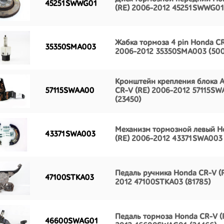
45251SWWG01
(RE) 2006-2012 45251SWWG01 
Жабка тормоза 4 pin Honda CR
35350SMA003
2006-2012 35350SMA003 (50
Кронштейн крепления блока 
57115SWAA00
CR-V (RE) 2006-2012 57115S
(23450)
Механизм тормозной левый H
43371SWA003
(RE) 2006-2012 43371SWA003 
Педаль ручника Honda CR-V (
47100STKA03
2012 47100STKA03 (81785)
Педаль тормоза Honda CR-V (
46600SWAG01