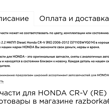
писание
Оплата и доставка
части может не соответствовать по цвету, комплектации или состоянию
 2.2 МКПП Diesel Honda CR-V (RE) 2006-2012 (57110SWYG014) в хороше
 машин марки HONDA Вы экономите свои деньги, нервы и время.
асти для HONDA - это оригинальные запчасти, сняты с аналогичных авт
 и находятся в состоянии близком к новому. Каждая деталь на нашем 
дителя.
вниманию предлагаем широкий ассортимент автозапчастей для
HONDA 
оригинальные и высококачественные запчасти, отказываясь от контраф
уть
аши оптовые клиенты рекомендуют именно нашу разборку как надежног
части для HONDA CR-V (RE)
ти оптовую партию деталей для японских автомобилей, то консультант
туют партию. Также мы поможем с правильным выбором по каталогу ав
отовары в магазине razbork
омплектующие для авто с разборки – хорошее решение. Ведь наши запч