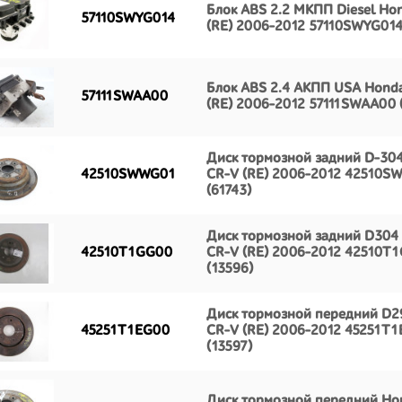
Блок ABS 2.2 МКПП Diesel Ho
57110SWYG014
(RE) 2006-2012 57110SWYG014
Блок ABS 2.4 АКПП USA Hond
57111SWAA00
(RE) 2006-2012 57111SWAA00 
Диск тормозной задний D-30
42510SWWG01
CR-V (RE) 2006-2012 42510
(61743)
Диск тормозной задний D304
42510T1GG00
CR-V (RE) 2006-2012 42510T
(13596)
Диск тормозной передний D2
45251T1EG00
CR-V (RE) 2006-2012 45251T
(13597)
Диск тормозной передний Ho