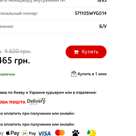
ите менеджеру внутренний №:
1893
инальный номер:
57110SWYG014
ояние:
Б/У
4 620 грн.
Купить
:
465 грн.
Купить в 1 клик
наличии
вка по Киеву и Украине курьером или в отделение:
о оплатить при получении или онлайн:
о оплатить при получении или онлайн: