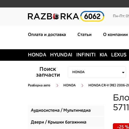
Пн-Пт: 0
Оплата и доставка
Статьи
О компании
HONDA
HYUNDAI
INFINITI
KIA
LEXUS
Поиск
запчасти
Разборка авто
HONDA
HONDA CR-V (RE) 2006-2
Бло
571
Аудиосистема / Мультимедиа
Двери / Крышки багажника
-25 %