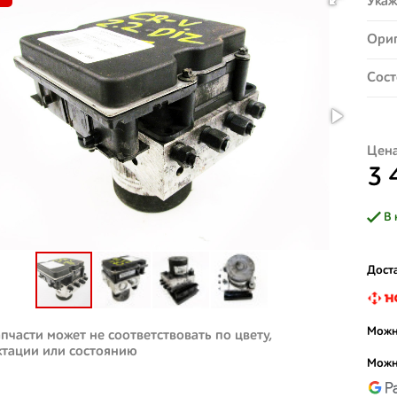
Укаж
Ориг
Сост
Цена
3 
В 
Доста
Можн
пчасти может не соответствовать по цвету,
ктации или состоянию
Можн