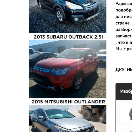
Рады ви
подобра
- доступ
для нис
- сняты 
стране.
разборк
- имеют 
запчаст
, что в
Мы с ра
ДРУГИ
Изоб