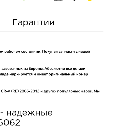
Гарантии
.
м рабочем состоянии. Покупая запчасти с нашей
о завезенных из Европы. Абсолютно все детали
складе маркируется и имеет оригинальный номер
CR-V (RE) 2006-2012
и других популярных марок. Мы
актных аналогов.
о и проверенного продавца. Если вам требуется
 - надежные
ы нашего интернет-магазина подберут вам товар и
тозапчастей.
a6062
асти: