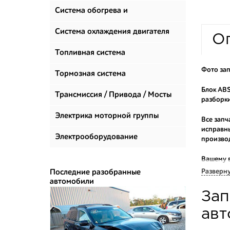
Система обогрева и
климатизации
Система охлаждения двигателя
О
Топливная система
Фото зап
Тормозная система
Блок ABS
Трансмиссия / Привода / Мосты
разборки
Электрика моторной группы
Все запч
исправны
Электрооборудование
произво
Вашему 
продаем 
Разверн
Последние разобранные
автомобили
Многие н
Зап
приобрес
укомплек
авт
Купить к