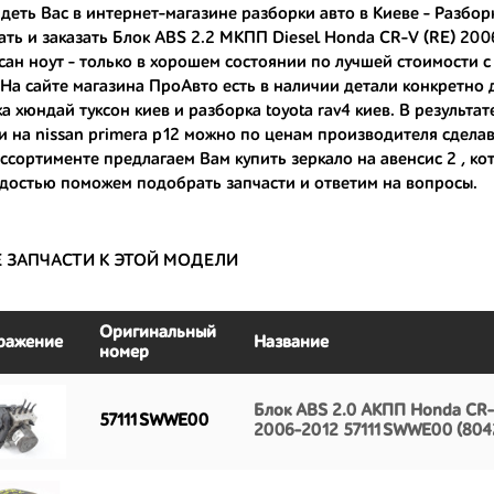
деть Вас в интернет-магазине разборки авто в Киеве - Разбо
ть и заказать Блок ABS 2.2 МКПП Diesel Honda CR-V (RE) 2006
ные по цене;
сан ноут
- только в хорошем состоянии по лучшей стоимости с 
только с автомобилей, которые ездили по превосходным европейским и
 На сайте магазина ПроАвто есть в наличии детали конкретно
а хюндай туксон киев
и
разборка toyota rav4 киев
. В результа
большой запас прочности и невыробатанный ресурс, и долго прослужат
и на nissan primera p12
можно по ценам производителя сделав 
 ассортименте предлагаем Вам
купить зеркало на авенсис 2
, ко
достью поможем подобрать запчасти и ответим на вопросы.
Е ЗАПЧАСТИ К ЭТОЙ МОДЕЛИ
Оригинальный
ражение
Название
номер
Блок ABS 2.0 АКПП Honda CR-
57111SWWE00
2006-2012 57111SWWE00 (804