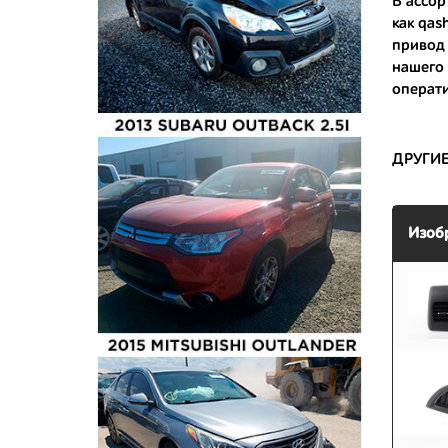
В ассор
как
qas
- имеют 
привод 
нашего
операти
ДРУГИ
Изоб