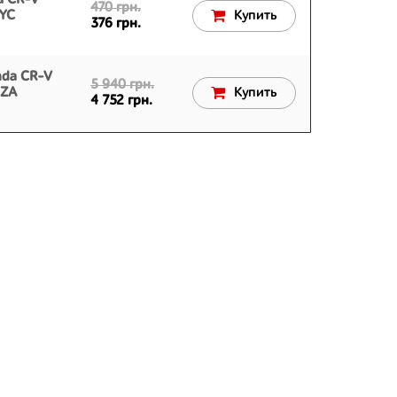
a CR-V
470 грн.
1YC
Купить
376 грн.
nda CR-V
5 940 грн.
3ZA
Купить
4 752 грн.