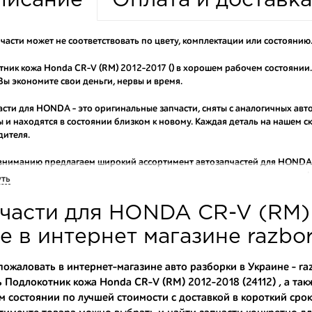
писание
Оплата и доставка
части может не соответствовать по цвету, комплектации или состоянию
ник кожа Honda CR-V (RM) 2012-2017 () в хорошем рабочем состоянии
 экономите свои деньги, нервы и время.
асти для HONDA - это оригинальные запчасти, сняты с аналогичных авт
 и находятся в состоянии близком к новому. Каждая деталь на нашем 
дителя.
вниманию предлагаем широкий ассортимент автозапчастей для
HONDA 
оригинальные и высококачественные запчасти, отказываясь от контраф
уть
аши оптовые клиенты рекомендуют именно нашу разборку как надежног
части для HONDA CR-V (RM) 
ти оптовую партию деталей для японских автомобилей, то консультант
туют партию. Также мы поможем с правильным выбором по каталогу ав
е в интернет магазине razbo
омплектующие для авто с разборки – хорошее решение. Ведь наши запч
ожаловать в интернет-магазине авто разборки в Украине - r
 Подлокотник кожа Honda CR-V (RM) 2012-2018 (24112) , а та
ные по цене;
 состоянии по лучшей стоимости с доставкой в короткий срок
только с автомобилей, которые ездили по превосходным европейским и