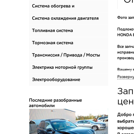
О
Система обогрева и
Фото зап
климатизации
Система охлаждения двигателя
Подлокот
Топливная система
HONDA Вы
Тормозная система
Все запч
исправны
Трансмиссия / Привода / Мосты
произво
Электрика моторной группы
Вашему 
продаем 
Разверн
Электрооборудование
Многие н
Зап
приобрес
укомплек
цен
Последние разобранные
автомобили
Купить к
Добро п
выбрать
- доступ
хорошем
- сняты 