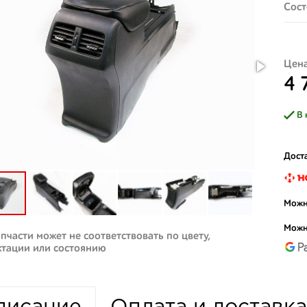
Сост
Цена
4 
В 
Доста
Можн
Можн
пчасти может не соответствовать по цвету,
ктации или состоянию