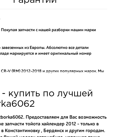
Гарантии
.
. Покупая запчасти с нашей разборки машин марки
о завезенных из Европы. Абсолютно все детали
складе маркируется и имеет оригинальный номер
CR-V (RM) 2012-2018
и других популярных марок. Мы
актных аналогов.
о и проверенного продавца. Если вам требуется
- купить по лучшей
ы нашего интернет-магазина подберут вам товар и
тозапчастей.
rka6062
асти:
azborka6062. Предоставляем для Вас возможность
кже
запчасти тойота хайлендер 2012
- только в
 в Константиновку , Бердянск и другим городам.
 японским дорогам;