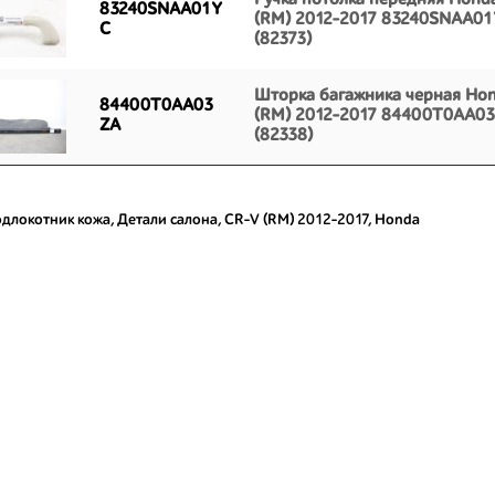
Ручка потолка передняя Hond
83240SNAA01Y
(RM) 2012-2017 83240SNAA0
C
(82373)
Шторка багажника черная Ho
84400T0AA03
(RM) 2012-2017 84400T0AA0
ZA
(82338)
длокотник кожа
,
Детали салона
,
CR-V (RM) 2012-2017
,
Honda