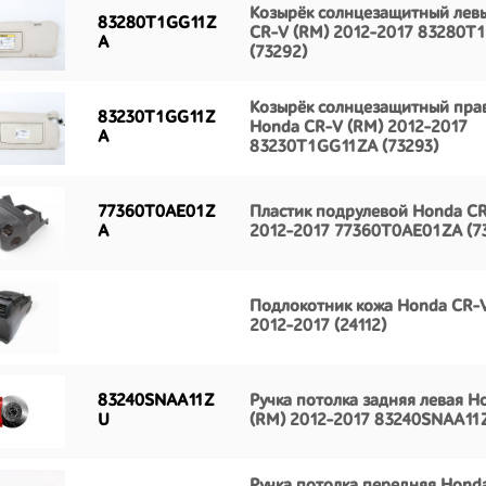
Козырёк солнцезащитный лев
83280T1GG11Z
CR-V (RM) 2012-2017 83280T
A
(73292)
Козырёк солнцезащитный пра
83230T1GG11Z
Honda CR-V (RM) 2012-2017
A
83230T1GG11ZA (73293)
77360T0AE01Z
Пластик подрулевой Honda CR
A
2012-2017 77360T0AE01ZA (7
Подлокотник кожа Honda CR-
2012-2017 (24112)
83240SNAA11Z
Ручка потолка задняя левая H
U
(RM) 2012-2017 83240SNAA11Z