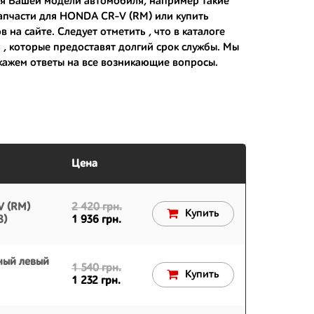
ля Вашей модели автомобиля, например такие
Запчасти для HONDA CR-V (RM) или
купить
 вам.
на сайте. Следует отметить , что в каталоге
ь
, которые предоставят долгий срок службы. Мы
кажем ответы на все возникающие вопросы.
Цена
V (RM)
2 420 грн.
Купить
8)
1 936 грн.
ный левый
1 540 грн.
Купить
1 232 грн.