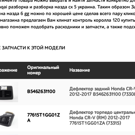
тименте товара можно выбрать и найти запчасти конкретно д
hqai разборка
и
разборка мазда сх 5 украина
. Таким образом 
большой запас прочности и невыробатанный ресурс, и долго прослужат
на мазда 6 gg
можно по хорошей цене сделав всего пару кликов 
 магазина предлагаем Вам
климат контроль королла 120 купит
вно поможем подобрать расходники и запчасти, а также подс
Е ЗАПЧАСТИ К ЭТОЙ МОДЕЛИ
Оригинальный
ражение
Название
номер
Дефлектор задний Honda CR-
B5462631100
2012-2017 B5462631100 (7330
Дефлектор торпедо централь
77615T1GG01Z
Honda CR-V (RM) 2012-2017
A
77615T1GG01ZA (73315)