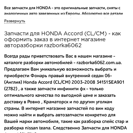
Все запчасти для HONDA - это оригинальные запчасти, сняты с
аналогичных авто завезенных из Европы. Абсолютно все детали
исправны и находятся в состоянии близком к новому. Каждая
Развернуть
деталь на нашем складе маркируется и имеет оригинальный номер
производителя.
Запчасти для HONDA Accord (CL/CM) - как
оформить заказ в интернет магазине
Вашему вниманию предлагаем широкий ассортимент
авторазборки razborka6062
автозапчастей для
HONDA Accord (CL/CM) 2003-2008
и других
популярных марок. Мы продаем оригинальные и
Всегда рады приветствовать Вас в нашем магазине -
высококачественные запчасти, отказываясь от контрафактных
каталоге разборки автомобилей - razborka6062.com.ua.
аналогов.
Предлагаем Вам уникальную возможность выбрать и
приобрести Фонарь правый внутренний седан 06-
Многие наши оптовые клиенты рекомендуют именно нашу
разборку как надежного и проверенного продавца. Если вам
(Англия) Honda Accord (CL/CM) 2003-2008 34151SEA901
требуется приобрести оптовую партию деталей для японских
(2782) , а также
запчасти инфинити фх
- только
автомобилей, то консультанты нашего интернет-магазина
оптимального качества по выгодной цене и заказать
подберут вам товар и укомплектуют партию. Также мы поможем с
доставку в Ровно , Краматорск и по другим уголкам
правильным выбором по каталогу автозапчастей.
страны. В интернет магазине запчастей по вин коду
можно найти и выбрать автозапчасти конкретно для
Купить комплектующие для авто с разборки – хорошее решение.
Вашей марки автомобиля, такие как
разборка спейс стар
и
Ведь наши запчасти:
разборка nissan teana
. Следственно Запчасти для HONDA