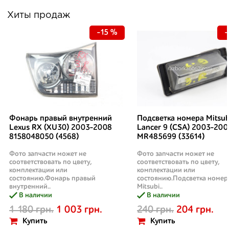
Хиты продаж
-15 %
-
Фонарь правый внутренний
Подсветка номера Mitsub
Lexus RX (XU30) 2003-2008
Lancer 9 (CSA) 2003-200
8158048050 (4568)
MR485699 (33614)
Фото запчасти может не
Фото запчасти может не
соответствовать по цвету,
соответствовать по цвету,
комплектации или
комплектации или
состоянию.Фонарь правый
состоянию.Подсветка номер
внутренний..
Mitsubi..
В наличии
В наличии
1 180 грн.
1 003 грн.
240 грн.
204 грн.
Купить
Купить