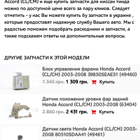
- доступные по цене;
Accord (CL/CM) и еще
купить запчасти для ниссан тиида
можно по доступной цене всего за пару кликов. Следует
- сняты только с автомобилей, которые ездили по превосходным
отметить - у нас Вы можете
купить бу запчасти в украине
,
европейским и японским дорогам;
которые предоставят надежную службу Вашего авто. Мы с
радостью поможем подобрать расходники и запчасти, а
- имеют большой запас прочности и невыробатанный ресурс, и
также подскажем ответы на дополнительные вопросы.
долго прослужат вам.
ДРУГИЕ ЗАПЧАСТИ К ЭТОЙ МОДЕЛИ
Блок управления фарами Honda Accord
(CL/CM) 2003-2008 39850SEAE51 (49460)
Купить
1 540 грн.
1 309 грн.
Датчик положения уровня фар задний
Honda Accord (CL/CM) 2003-2008 (63404)
Купить
2 860 грн.
2 431 грн.
Датчик света Honda Accord (CL/CM) 2003-
2008 80510SDAA41 (49461)